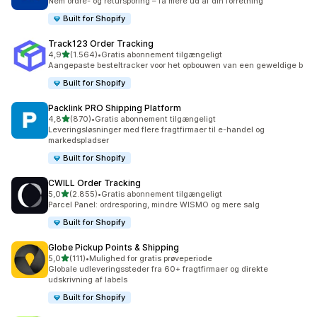
Nem ordre- og retursporing – få mere ud af din forretning
Built for Shopify
Track123 Order Tracking
ud af 5 stjerner
4,9
(1.564)
•
Gratis abonnement tilgængeligt
1564 anmeldelser i alt
Aangepaste besteltracker voor het opbouwen van een geweldige b
Built for Shopify
Packlink PRO Shipping Platform
ud af 5 stjerner
4,8
(870)
•
Gratis abonnement tilgængeligt
870 anmeldelser i alt
Leveringsløsninger med flere fragtfirmaer til e-handel og
markedspladser
Built for Shopify
CWILL Order Tracking
ud af 5 stjerner
5,0
(2.855)
•
Gratis abonnement tilgængeligt
2855 anmeldelser i alt
Parcel Panel: ordresporing, mindre WISMO og mere salg
Built for Shopify
Globe Pickup Points & Shipping
ud af 5 stjerner
5,0
(111)
•
Mulighed for gratis prøveperiode
111 anmeldelser i alt
Globale udleveringssteder fra 60+ fragtfirmaer og direkte
udskrivning af labels
Built for Shopify