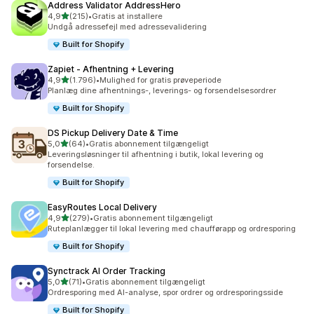
Address Validator AddressHero
ud af 5 stjerner
4,9
(215)
•
Gratis at installere
215 anmeldelser i alt
Undgå adressefejl med adressevalidering
Built for Shopify
Zapiet ‑ Afhentning + Levering
ud af 5 stjerner
4,9
(1.796)
•
Mulighed for gratis prøveperiode
1796 anmeldelser i alt
Planlæg dine afhentnings-, leverings- og forsendelsesordrer
Built for Shopify
DS Pickup Delivery Date & Time
ud af 5 stjerner
5,0
(64)
•
Gratis abonnement tilgængeligt
64 anmeldelser i alt
Leveringsløsninger til afhentning i butik, lokal levering og
forsendelse.
Built for Shopify
EasyRoutes Local Delivery
ud af 5 stjerner
4,9
(279)
•
Gratis abonnement tilgængeligt
279 anmeldelser i alt
Ruteplanlægger til lokal levering med chaufførapp og ordresporing
Built for Shopify
Synctrack AI Order Tracking
ud af 5 stjerner
5,0
(71)
•
Gratis abonnement tilgængeligt
71 anmeldelser i alt
Ordresporing med AI-analyse, spor ordrer og ordresporingsside
Built for Shopify