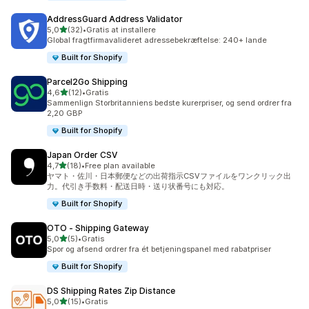
AddressGuard Address Validator
ud af 5 stjerner
5,0
(32)
•
Gratis at installere
32 anmeldelser i alt
Global fragtfirmavalideret adressebekræftelse: 240+ lande
Built for Shopify
Parcel2Go Shipping
ud af 5 stjerner
4,6
(12)
•
Gratis
12 anmeldelser i alt
Sammenlign Storbritanniens bedste kurerpriser, og send ordrer fra
2,20 GBP
Built for Shopify
Japan Order CSV
ud af 5 stjerner
4,7
(18)
•
Free plan available
18 anmeldelser i alt
ヤマト・佐川・日本郵便などの出荷指示CSVファイルをワンクリック出
力。代引き手数料・配送日時・送り状番号にも対応。
Built for Shopify
OTO ‑ Shipping Gateway
ud af 5 stjerner
5,0
(5)
•
Gratis
5 anmeldelser i alt
Spor og afsend ordrer fra ét betjeningspanel med rabatpriser
Built for Shopify
DS Shipping Rates Zip Distance
ud af 5 stjerner
5,0
(15)
•
Gratis
15 anmeldelser i alt