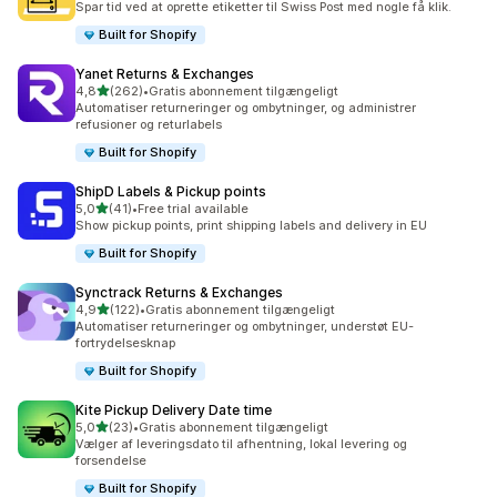
Spar tid ved at oprette etiketter til Swiss Post med nogle få klik.
Built for Shopify
Yanet Returns & Exchanges
ud af 5 stjerner
4,8
(262)
•
Gratis abonnement tilgængeligt
262 anmeldelser i alt
Automatiser returneringer og ombytninger, og administrer
refusioner og returlabels
Built for Shopify
ShipD Labels & Pickup points
ud af 5 stjerner
5,0
(41)
•
Free trial available
41 anmeldelser i alt
Show pickup points, print shipping labels and delivery in EU
Built for Shopify
Synctrack Returns & Exchanges
ud af 5 stjerner
4,9
(122)
•
Gratis abonnement tilgængeligt
122 anmeldelser i alt
Automatiser returneringer og ombytninger, understøt EU-
fortrydelsesknap
Built for Shopify
Kite Pickup Delivery Date time
ud af 5 stjerner
5,0
(23)
•
Gratis abonnement tilgængeligt
23 anmeldelser i alt
Vælger af leveringsdato til afhentning, lokal levering og
forsendelse
Built for Shopify