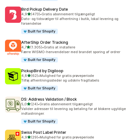
Bird Pickup Delivery Date
ud af 5 stjerner
4,9
(473)
•
Gratis abonnement tilgængeligt
473 anmeldelser i alt
Dato- og tidsvælger til afhentning i butik, lokal levering og
forsendelse
Built for Shopify
AfterShip Order Tracking
ud af 5 stjerner
4,7
(1.305)
•
Gratis at installere
1305 anmeldelser i alt
Færre WISMO-henvendelser med brandet sporing af ordrer
Built for Shopify
PickupBird by Digiloop
ud af 5 stjerner
4,8
(62)
•
Mulighed for gratis prøveperiode
62 anmeldelser i alt
Tilføj afhentningssteder og udskriv fragtlabels
Built for Shopify
DS: Address Validation / Block
ud af 5 stjerner
5,0
(24)
•
Gratis abonnement tilgængeligt
24 anmeldelser i alt
Valider adresser til levering og betaling for at blokere ugyldige
indtastninger.
Built for Shopify
Swiss Post Label Printer
ud af 5 stjerner
4,9
(29)
•
Mulighed for gratis prøveperiode
29 anmeldelser i alt