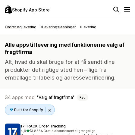
Shopify App Store
Ordrer og levering
Leveringsløsninger
Levering
Alle apps til levering med funktionerne valg af
fragtfirma
Alt, hvad du skal bruge for at få sendt dine
produkter det rigtige sted hen – lige fra
emballage til labels og adresseverificering.
34 apps med
Valg af fragtfirma
Ryd
Built for Shopify
17TRACK Order Tracking
ud af 5 stjerner
4,9
(3.835)
•
Gratis abonnement tilgængeligt
3835 anmeldelser i alt