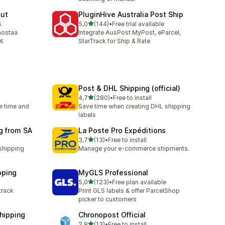
out
PluginHive Australia Post Ship
/ 5 tähteä
s
5,0
(144)
•
Free trial available
144 arvostelua yhteensä
ehostaa
Integrate AusPost MyPost, eParcel,
t.
StarTrack for Ship & Rate
Post & DHL Shipping (official)
/ 5 tähteä
4,7
(280)
•
Free to install
280 arvostelua yhteensä
e time and
Save time when creating DHL shipping
labels
g from SA
La Poste Pro Expéditions
/ 5 tähteä
3,7
(13)
•
Free to install
13 arvostelua yhteensä
 shipping
Manage your e-commerce shipments.
pping
MyGLS Professional
/ 5 tähteä
5,0
(123)
•
Free plan available
123 arvostelua yhteensä
track
Print GLS labels & offer ParcelShop
picker to customers
Shipping
Chronopost Official
/ 5 tähteä
2,8
(13)
•
Free to install