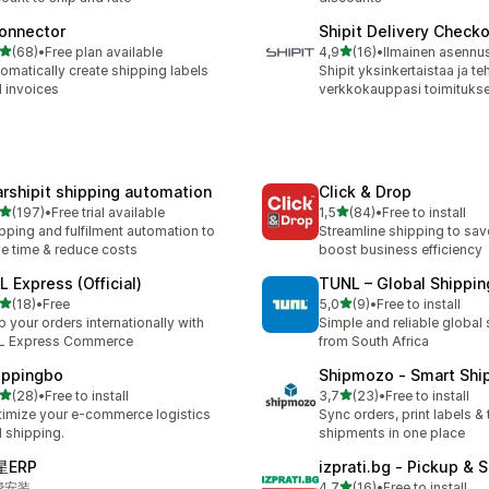
onnector
Shipit Delivery Check
/ 5 tähteä
/ 5 tähteä
(68)
•
Free plan available
4,9
(16)
•
Ilmainen asennu
arvostelua yhteensä
16 arvostelua yhteensä
omatically create shipping labels
Shipit yksinkertaistaa ja t
 invoices
verkkokauppasi toimitukse
arshipit shipping automation
Click & Drop
/ 5 tähteä
/ 5 tähteä
(197)
•
Free trial available
1,5
(84)
•
Free to install
 arvostelua yhteensä
84 arvostelua yhteensä
pping and fulfilment automation to
Streamline shipping to sav
e time & reduce costs
boost business efficiency
L Express (Official)
TUNL – Global Shippin
/ 5 tähteä
/ 5 tähteä
(18)
•
Free
5,0
(9)
•
Free to install
arvostelua yhteensä
9 arvostelua yhteensä
p your orders internationally with
Simple and reliable global
L Express Commerce
from South Africa
ippingbo
Shipmozo ‑ Smart Shi
/ 5 tähteä
/ 5 tähteä
(28)
•
Free to install
3,7
(23)
•
Free to install
arvostelua yhteensä
23 arvostelua yhteensä
imize your e-commerce logistics
Sync orders, print labels & 
 shipping.
shipments in one place
星ERP
izprati.bg ‑ Pickup & 
/ 5 tähteä
费安装
4,7
(16)
•
Free to install