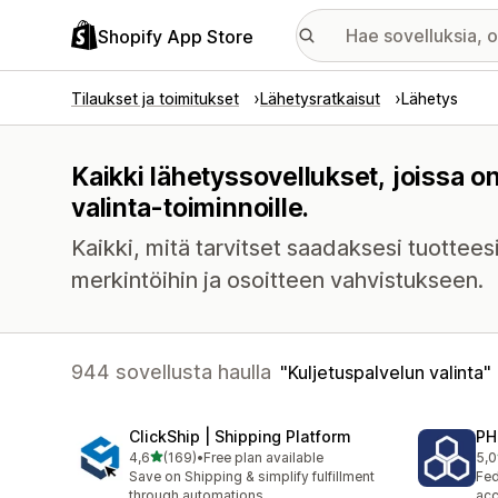
Shopify App Store
Tilaukset ja toimitukset
Lähetysratkaisut
Lähetys
Kaikki lähetyssovellukset, joissa o
valinta-toiminnoille.
Kaikki, mitä tarvitset saadaksesi tuottee
merkintöihin ja osoitteen vahvistukseen.
944 sovellusta haulla
Kuljetuspalvelun valinta
ClickShip | Shipping Platform
PH
/ 5 tähteä
4,6
(169)
•
Free plan available
5,0
169 arvostelua yhteensä
619
Save on Shipping & simplify fulfillment
Fed
through automations
acc