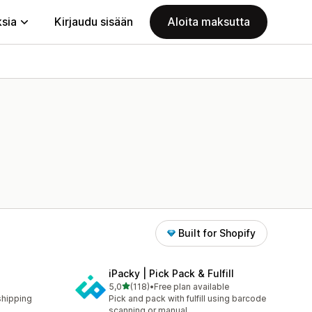
ksia
Kirjaudu sisään
Aloita maksutta
Built for Shopify
iPacky | Pick Pack & Fulfill
/ 5 tähteä
5,0
(118)
•
Free plan available
118 arvostelua yhteensä
shipping
Pick and pack with fulfill using barcode
scanning or manual