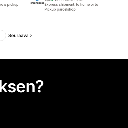
13 arvostelua yhteensä
show pickup
Express shipment, to home or to
Pickup parcelshop
Seuraava
uksen?