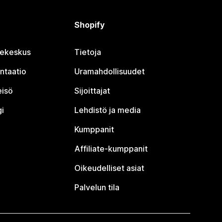
Shopify
jekeskus
Tietoja
ntaatio
Uramahdollisuudet
eisö
Sijoittajat
i
Lehdistö ja media
Kumppanit
Affiliate-kumppanit
Oikeudelliset asiat
Palvelun tila