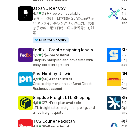
Japan Order CSV
xC
/ 5 tähteä
4,7
(18)
•
Free plan available
4,7
18 arvostelua yhteensä
68 
ヤマト・佐川・日本郵便などの出荷指示
Aut
CSVファイルをワンクリック出力。代引
and
き手数料・配送日時・送り状番号にも対
応。
Built for Shopify
FedEx ‑ Create shipping labels
St
/ 5 tähteä
2,5
(7)
•
Free to install
3,7
7 arvostelua yhteensä
197
Simplify shipping and save time with
Shi
easy order integration.
sav
PostNord by Uniwin
DH
/ 5 tähteä
4,9
(56)
•
Free to install
2,6
56 arvostelua yhteensä
18 
Create shipment in your Send Direct
Shi
Business account
DH
Shipduo Freight LTL Shipping
Sh
/ 5 tähteä
4,8
(27)
•
Free plan available
5,0
27 arvostelua yhteensä
28 
LTL freight rates, freight shipping, and
Opt
a live freight quote
and
TCS Courier Pakistan
领
/ 5 tähteä
4,8
(8)
•
Free to install
免