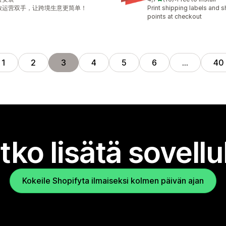
16 arvostelua yhteensä
放运营双手，让跨境生意更简单！
Print shipping labels and 
points at checkout
1
2
3
4
5
6
…
40
tko lisätä sovell
Kokeile Shopifyta ilmaiseksi kolmen päivän ajan