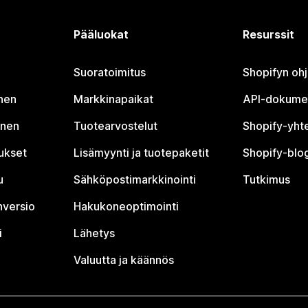
Pääluokat
Resurssit
Suoratoimitus
Shopifyn oh
nen
Markkinapaikat
API-dokume
inen
Tuotearvostelut
Shopify-yht
tukset
Lisämyynti ja tuotepaketit
Shopify-blog
u
Sähköpostimarkkinointi
Tutkimus
nversio
Hakukoneoptimointi
i
Lähetys
Valuutta ja käännös