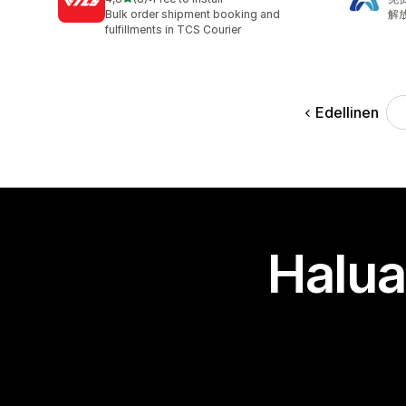
8 arvostelua yhteensä
Bulk order shipment booking and
解
fulfillments in TCS Courier
Edellinen
Halua