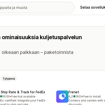
Selaa sovellu
n ominaisuuksia kuljetuspalvelun
si oikeaan paikkaan – paketoinnista
Tyhjennä
 Ship Rate & Track for FedEx
Frenet
/ 5 tähteä
/ 5 tähteä
(619)
•
Free trial available
4,2
(60)
•
Free to install
 arvostelua yhteensä
60 arvostelua yhteensä
Ex-certified: Integrate your FedEx
Correios and carriers with 
ount to ship and rate
discounts