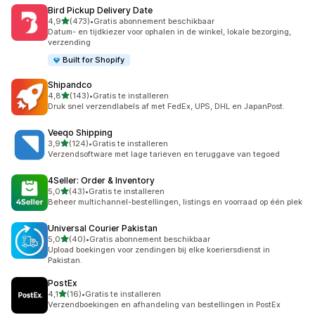
Bird Pickup Delivery Date
van 5 sterren
4,9
(473)
•
Gratis abonnement beschikbaar
473 recensies in totaal
Datum- en tijdkiezer voor ophalen in de winkel, lokale bezorging,
verzending
Built for Shopify
Shipandco
van 5 sterren
4,8
(143)
•
Gratis te installeren
143 recensies in totaal
Druk snel verzendlabels af met FedEx, UPS, DHL en JapanPost.
Veeqo Shipping
van 5 sterren
3,9
(124)
•
Gratis te installeren
124 recensies in totaal
Verzendsoftware met lage tarieven en teruggave van tegoed
4Seller: Order & Inventory
van 5 sterren
5,0
(43)
•
Gratis te installeren
43 recensies in totaal
Beheer multichannel-bestellingen, listings en voorraad op één plek
Universal Courier Pakistan
van 5 sterren
5,0
(40)
•
Gratis abonnement beschikbaar
40 recensies in totaal
Upload boekingen voor zendingen bij elke koeriersdienst in
Pakistan.
PostEx
van 5 sterren
4,1
(16)
•
Gratis te installeren
16 recensies in totaal
Verzendboekingen en afhandeling van bestellingen in PostEx