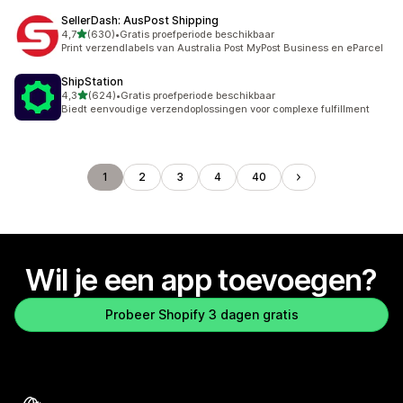
SellerDash: AusPost Shipping
van 5 sterren
4,7
(630)
•
Gratis proefperiode beschikbaar
630 recensies in totaal
Print verzendlabels van Australia Post MyPost Business en eParcel
ShipStation
van 5 sterren
4,3
(624)
•
Gratis proefperiode beschikbaar
624 recensies in totaal
Biedt eenvoudige verzendoplossingen voor complexe fulfillment
1
2
3
4
40
Wil je een app toevoegen?
Probeer Shopify 3 dagen gratis