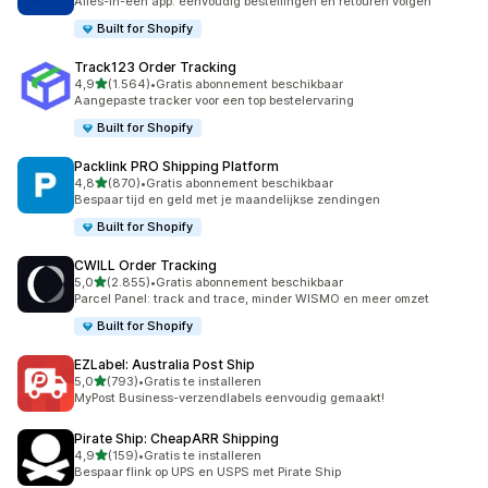
Alles-in-één app: eenvoudig bestellingen en retouren volgen
Built for Shopify
Track123 Order Tracking
van 5 sterren
4,9
(1.564)
•
Gratis abonnement beschikbaar
1564 recensies in totaal
Aangepaste tracker voor een top bestelervaring
Built for Shopify
Packlink PRO Shipping Platform
van 5 sterren
4,8
(870)
•
Gratis abonnement beschikbaar
870 recensies in totaal
Bespaar tijd en geld met je maandelijkse zendingen
Built for Shopify
CWILL Order Tracking
van 5 sterren
5,0
(2.855)
•
Gratis abonnement beschikbaar
2855 recensies in totaal
Parcel Panel: track and trace, minder WISMO en meer omzet
Built for Shopify
EZLabel: Australia Post Ship
van 5 sterren
5,0
(793)
•
Gratis te installeren
793 recensies in totaal
MyPost Business-verzendlabels eenvoudig gemaakt!
Pirate Ship: CheapARR Shipping
van 5 sterren
4,9
(159)
•
Gratis te installeren
159 recensies in totaal
Bespaar flink op UPS en USPS met Pirate Ship