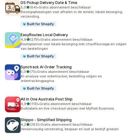
DS Pickup Delivery Date & Time
van 5 sterren
5,0
(64)
•
Gratis abonnement beschikbaar
64 recensies in totaal
Bezorgoplossingen voor afhalen in de winkel, lokale bezorging,
verzending.
Built for Shopify
EasyRoutes Local Delivery
van 5 sterren
4,9
(279)
•
Gratis abonnement beschikbaar
279 recensies in totaal
Routeplanner voor lokale bezorging met chauffeursapp en volgen
van bestellingen
Built for Shopify
Synctrack AI Order Tracking
van 5 sterren
5,0
(71)
•
Gratis abonnement beschikbaar
71 recensies in totaal
AI-analyse voor ordertracker, bestelling volgen en
ordertrackingpagina
Built for Shopify
All In One Australia Post Ship
van 5 sterren
4,9
(119)
•
Gratis abonnement beschikbaar
119 recensies in totaal
Bulklabels en live checkout-prijzen met MyPost Business.
Shippo ‑ Simplified Shipping
van 5 sterren
4,2
(283)
•
Gratis abonnement beschikbaar
283 recensies in totaal
Vereenvoudig verzending, bespaar en laat je bedrijf groeien