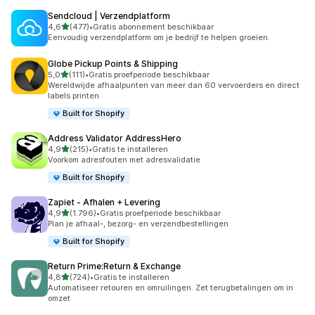
Sendcloud | Verzendplatform
van 5 sterren
4,6
(477)
•
Gratis abonnement beschikbaar
477 recensies in totaal
Eenvoudig verzendplatform om je bedrijf te helpen groeien.
Globe Pickup Points & Shipping
van 5 sterren
5,0
(111)
•
Gratis proefperiode beschikbaar
111 recensies in totaal
Wereldwijde afhaalpunten van meer dan 60 vervoerders en direct
labels printen
Built for Shopify
Address Validator AddressHero
van 5 sterren
4,9
(215)
•
Gratis te installeren
215 recensies in totaal
Voorkom adresfouten met adresvalidatie
Built for Shopify
Zapiet ‑ Afhalen + Levering
van 5 sterren
4,9
(1.796)
•
Gratis proefperiode beschikbaar
1796 recensies in totaal
Plan je afhaal-, bezorg- en verzendbestellingen
Built for Shopify
Return Prime:Return & Exchange
van 5 sterren
4,8
(724)
•
Gratis te installeren
724 recensies in totaal
Automatiseer retouren en omruilingen. Zet terugbetalingen om in
omzet