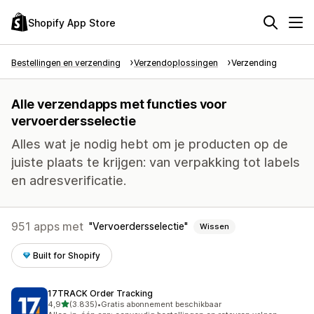
Shopify App Store
Bestellingen en verzending
Verzendoplossingen
Verzending
Alle verzendapps met functies voor
vervoerdersselectie
Alles wat je nodig hebt om je producten op de
juiste plaats te krijgen: van verpakking tot labels
en adresverificatie.
951 apps met
Vervoerdersselectie
Wissen
Built for Shopify
17TRACK Order Tracking
van 5 sterren
4,9
(3.835)
•
Gratis abonnement beschikbaar
3835 recensies in totaal