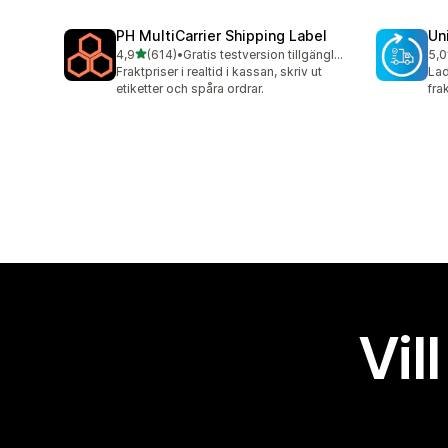
PH MultiCarrier Shipping Label
Un
av 5 stjärnor
4,9
(614)
•
Gratis testversion tillgänglig
5,0
614 recensioner totalt
40 
Fraktpriser i realtid i kassan, skriv ut
Lad
etiketter och spåra ordrar.
fra
Vil