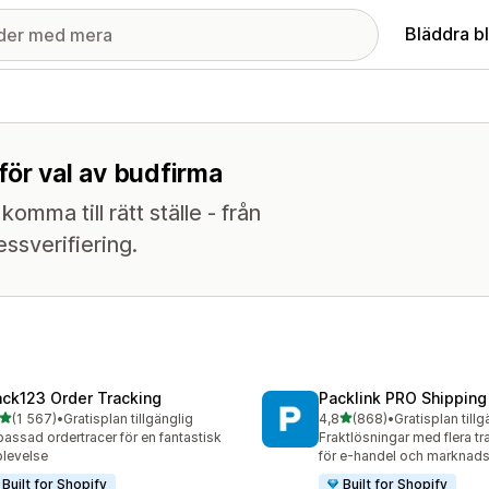
Bläddra b
för val av budfirma
omma till rätt ställe - från
essverifiering.
ack123 Order Tracking
Packlink PRO Shipping
av 5 stjärnor
av 5 stjärnor
(1 567)
•
Gratisplan tillgänglig
4,8
(868)
•
Gratisplan tillg
7 recensioner totalt
868 recensioner totalt
assad ordertracer för en fantastisk
Fraktlösningar med flera tr
levelse
för e-handel och marknads
Built for Shopify
Built for Shopify