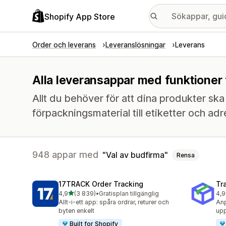
Shopify App Store
Order och leverans
Leveranslösningar
Leverans
Alla leveransappar med funktioner 
Allt du behöver för att dina produkter ska k
förpackningsmaterial till etiketter och adr
948 appar med
Val av budfirma
Rensa
17TRACK Order Tracking
Tr
av 5 stjärnor
4,9
(3 839)
•
Gratisplan tillgänglig
4,9
3839 recensioner totalt
156
Allt-i-ett app: spåra ordrar, returer och
Anp
byten enkelt
upp
Built for Shopify