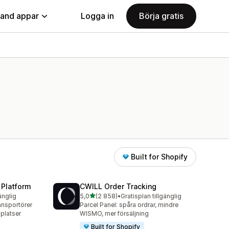
land appar
Logga in
Börja gratis
Built for Shopify
 Platform
CWILL Order Tracking
av 5 stjärnor
änglig
5,0
(2 858)
•
Gratisplan tillgänglig
2858 recensioner totalt
ansportörer
Parcel Panel: spåra ordrar, mindre
platser
WISMO, mer försäljning
Built for Shopify