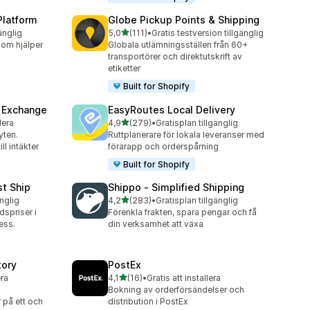
Platform
Globe Pickup Points & Shipping
av 5 stjärnor
änglig
5,0
(111)
•
Gratis testversion tillgänglig
111 recensioner totalt
som hjälper
Globala utlämningsställen från 60+
transportörer och direktutskrift av
etiketter
Built for Shopify
& Exchange
EasyRoutes Local Delivery
av 5 stjärnor
lera
4,9
(279)
•
Gratisplan tillgänglig
279 recensioner totalt
yten.
Ruttplanerare för lokala leveranser med
ll intäkter
förarapp och orderspårning
Built for Shopify
st Ship
Shippo ‑ Simplified Shipping
av 5 stjärnor
änglig
4,2
(283)
•
Gratisplan tillgänglig
283 recensioner totalt
dspriser i
Förenkla frakten, spara pengar och få
ess.
din verksamhet att växa
tory
PostEx
av 5 stjärnor
era
4,1
(16)
•
Gratis att installera
16 recensioner totalt
Bokning av orderförsändelser och
 på ett och
distribution i PostEx