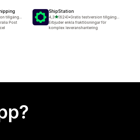
hipping
ShipStation
av 5 stjärnor
Gratis testversion tillgänglig
4,3
(624)
•
Gratis testversion tillgänglig
624 recensioner totalt
tralia Post
Erbjuder enkla fraktlösningar för
cel
komplex leveranshantering
app?