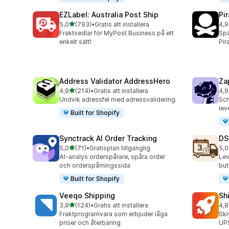
EZLabel: Australia Post Ship
Pi
av 5 stjärnor
5,0
(793)
•
Gratis att installera
4,9
793 recensioner totalt
159
Fraktsedlar för MyPost Business på ett
Spa
enkelt sätt!
Pir
Address Validator AddressHero
Za
av 5 stjärnor
4,9
(214)
•
Gratis att installera
4,9
214 recensioner totalt
179
Undvik adressfel med adressvalidering
Sch
lev
Built for Shopify
Synctrack AI Order Tracking
DS
av 5 stjärnor
5,0
(71)
•
Gratisplan tillgänglig
5,0
71 recensioner totalt
64 
AI-analys orderspårare, spåra order
Lev
och orderspårningssida
but
Built for Shopify
Veeqo Shipping
Sh
av 5 stjärnor
3,9
(124)
•
Gratis att installera
4,8
124 recensioner totalt
143
Fraktprogramvara som erbjuder låga
Skr
priser och återbäring
UPS