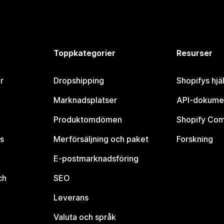
Toppkategorier
Resurser
r
Dropshipping
Shopifys hjä
Marknadsplatser
API-dokume
Produktomdömen
Shopify Co
s
Merförsäljning och paket
Forskning
E-postmarknadsföring
ch
SEO
Leverans
Valuta och språk