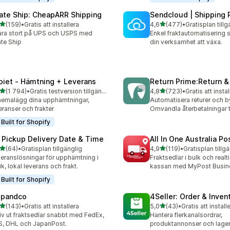
rate Ship: CheapARR Shipping
Sendcloud | Shipping 
av 5 stjärnor
av 5 stjärnor
(159)
•
Gratis att installera
4,6
(477)
•
Gratisplan tillg
 recensioner totalt
477 recensioner totalt
ra stort på UPS och USPS med
Enkel fraktautomatisering 
ate Ship
din verksamhet att växa.
piet ‑ Hämtning + Leverans
Return Prime:Return 
av 5 stjärnor
av 5 stjärnor
(1 794)
•
Gratis testversion tillgänglig
4,8
(723)
•
Gratis att instal
4 recensioner totalt
723 recensioner totalt
emalägg dina upphämtningar,
Automatisera returer och b
eranser och frakter
Omvandla återbetalningar ti
Built for Shopify
 Pickup Delivery Date & Time
All In One Australia Po
av 5 stjärnor
av 5 stjärnor
(64)
•
Gratisplan tillgänglig
4,9
(119)
•
Gratisplan tillg
recensioner totalt
119 recensioner totalt
eranslösningar för upphämtning i
Fraktsedlar i bulk och realti
ik, lokal leverans och frakt.
kassan med MyPost Busin
Built for Shopify
ipandco
4Seller: Order & Inven
av 5 stjärnor
av 5 stjärnor
(143)
•
Gratis att installera
5,0
(43)
•
Gratis att install
 recensioner totalt
43 recensioner totalt
iv ut fraktsedlar snabbt med FedEx,
Hantera flerkanalsordrar,
, DHL och JapanPost.
produktannonser och lager