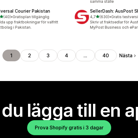
samma ställe
iversal Courier Pakistan
SellerDash: AusPost S
av 5 stjärnor
av 5 stjärnor
(40)
•
Gratisplan tillgänglig
4,7
(630)
•
recensioner totalt
630 recensioner totalt
da upp fraktbokningar för valfritt
Skriv ut fraktsedlar för Aus
ktbolag i Pakistan.
MyPost Business och ePar
Nästa
1
2
3
4
…
40
l du lägga till en 
Prova Shopify gratis i 3 dagar