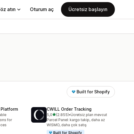
öz atın
Oturum aç
Ücretsiz başlayın
Built for Shopify
 Platform
CWILL Order Tracking
5 yıldız üzerinden
able
5,0
(2.855)
•
Ücretsiz plan mevcut
toplam 2855 değerlendirme
ions for
Parcel Panel: kargo takip, daha az
aces
WISMO, daha çok satış
Built for Shopify