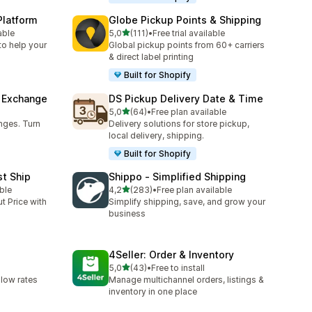
Platform
Globe Pickup Points & Shipping
5 yıldız üzerinden
able
5,0
(111)
•
Free trial available
toplam 111 değerlendirme
to help your
Global pickup points from 60+ carriers
& direct label printing
Built for Shopify
& Exchange
DS Pickup Delivery Date & Time
5 yıldız üzerinden
5,0
(64)
•
Free plan available
toplam 64 değerlendirme
nges. Turn
Delivery solutions for store pickup,
local delivery, shipping.
Built for Shopify
st Ship
Shippo ‑ Simplified Shipping
5 yıldız üzerinden
ble
4,2
(283)
•
Free plan available
toplam 283 değerlendirme
t Price with
Simplify shipping, save, and grow your
business
4Seller: Order & Inventory
5 yıldız üzerinden
5,0
(43)
•
Free to install
toplam 43 değerlendirme
 low rates
Manage multichannel orders, listings &
inventory in one place