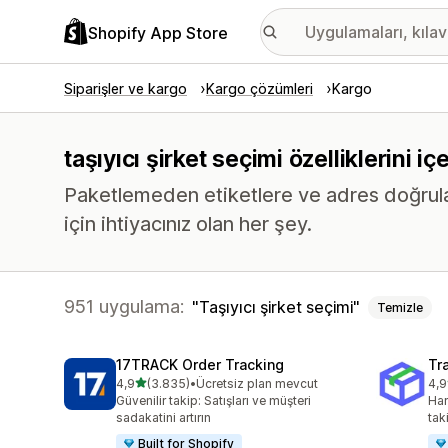
Shopify App Store
Siparişler ve kargo
Kargo çözümleri
Kargo
taşıyıcı şirket seçimi özelliklerini 
Paketlemeden etiketlere ve adres doğrula
için ihtiyacınız olan her şey.
951 uygulama:
Taşıyıcı şirket seçimi
Temizle
17TRACK Order Tracking
Tr
5 yıldız üzerinden
4,9
(3.835)
•
Ücretsiz plan mevcut
4,9
toplam 3835 değerlendirme
top
Güvenilir takip: Satışları ve müşteri
Har
sadakatini artırın
tak
Built for Shopify