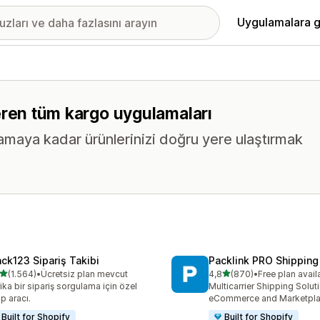
Uygulamalara g
içeren tüm kargo uygulamaları
maya kadar ürünlerinizi doğru yere ulaştırmak
ack123 Sipariş Takibi
Packlink PRO Shipping
5 yıldız üzerinden
5 yıldız üzerinden
(1.564)
•
Ücretsiz plan mevcut
4,8
(870)
•
Free plan avail
lam 1564 değerlendirme
toplam 870 değerlendirme
ika bir sipariş sorgulama için özel
Multicarrier Shipping Solut
ip aracı.
eCommerce and Marketpl
Built for Shopify
Built for Shopify