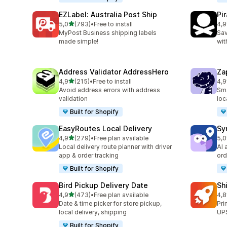
EZLabel: Australia Post Ship
Pi
5 yıldız üzerinden
5,0
(793)
•
Free to install
4,9
toplam 793 değerlendirme
top
MyPost Business shipping labels
Sav
made simple!
wit
Address Validator AddressHero
Za
5 yıldız üzerinden
4,9
(215)
•
Free to install
4,9
toplam 215 değerlendirme
top
Avoid address errors with address
Sma
validation
loc
Built for Shopify
EasyRoutes Local Delivery
Sy
5 yıldız üzerinden
4,9
(279)
•
Free plan available
5,0
toplam 279 değerlendirme
top
Local delivery route planner with driver
AI 
app & order tracking
ord
Built for Shopify
Bird Pickup Delivery Date
Sh
5 yıldız üzerinden
4,9
(473)
•
Free plan available
4,8
toplam 473 değerlendirme
top
Date & time picker for store pickup,
Pri
local delivery, shipping
UPS
Built for Shopify