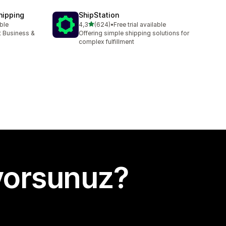
hipping
ShipStation
5 yıldız üzerinden
able
4,3
(624)
•
Free trial available
toplam 624 değerlendirme
t Business &
Offering simple shipping solutions for
complex fulfillment
yorsunuz?