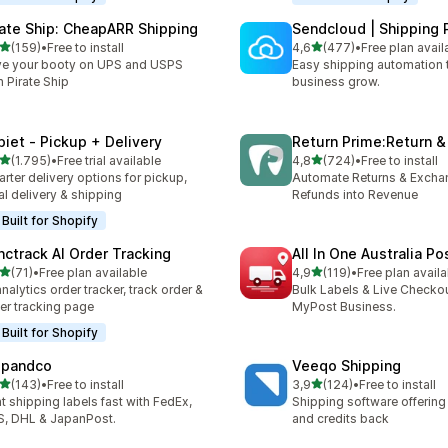
rate Ship: CheapARR Shipping
Sendcloud | Shipping 
5 yıldız üzerinden
5 yıldız üzerinden
(159)
•
Free to install
4,6
(477)
•
Free plan avail
lam 159 değerlendirme
toplam 477 değerlendirme
e your booty on UPS and USPS
Easy shipping automation 
h Pirate Ship
business grow.
piet ‑ Pickup + Delivery
Return Prime:Return 
5 yıldız üzerinden
5 yıldız üzerinden
(1.795)
•
Free trial available
4,8
(724)
•
Free to install
lam 1795 değerlendirme
toplam 724 değerlendirme
rter delivery options for pickup,
Automate Returns & Excha
al delivery & shipping
Refunds into Revenue
Built for Shopify
nctrack AI Order Tracking
All In One Australia Po
5 yıldız üzerinden
5 yıldız üzerinden
(71)
•
Free plan available
4,9
(119)
•
Free plan availa
lam 71 değerlendirme
toplam 119 değerlendirme
analytics order tracker, track order &
Bulk Labels & Live Checkou
er tracking page
MyPost Business.
Built for Shopify
ipandco
Veeqo Shipping
5 yıldız üzerinden
5 yıldız üzerinden
(143)
•
Free to install
3,9
(124)
•
Free to install
lam 143 değerlendirme
toplam 124 değerlendirme
nt shipping labels fast with FedEx,
Shipping software offering
, DHL & JapanPost.
and credits back