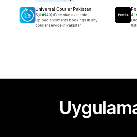
Universal Courier Pakistan
Po
5 yıldız üzerinden
5,0
(40)
•
Free plan available
4,1
toplam 40 değerlendirme
top
Upload shipments bookings in any
Ord
courier service in Pakistan.
ful
Uygulama