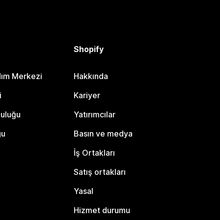
Shopify
dım Merkezi
Hakkında
i
Kariyer
luluğu
Yatırımcılar
gu
Basın ve medya
İş Ortakları
Satış ortakları
Yasal
Hizmet durumu