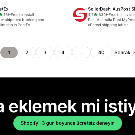
stEx
SellerDash: AusPost S
5 yıldız üzerinden
5 yıldız üzerinden
(16)
•
Free to install
4,7
(630)
•
Free trial avail
lam 16 değerlendirme
toplam 630 değerlendirme
er shipment booking and
Print Australia Post MyPos
fillments in PostEx
eParcel shipping labels
Sonraki
1
2
3
4
…
40
 eklemek mi isti
Shopify'ı 3 gün boyunca ücretsiz deneyin