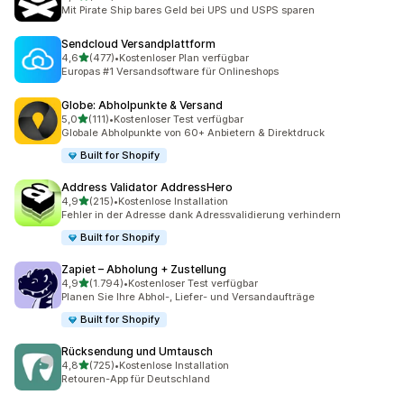
159 Rezensionen insgesamt
Mit Pirate Ship bares Geld bei UPS und USPS sparen
Sendcloud Versandplattform
von 5 Sternen
4,6
(477)
•
Kostenloser Plan verfügbar
477 Rezensionen insgesamt
Europas #1 Versandsoftware für Onlineshops
Globe: Abholpunkte & Versand
von 5 Sternen
5,0
(111)
•
Kostenloser Test verfügbar
111 Rezensionen insgesamt
Globale Abholpunkte von 60+ Anbietern & Direktdruck
Built for Shopify
Address Validator AddressHero
von 5 Sternen
4,9
(215)
•
Kostenlose Installation
215 Rezensionen insgesamt
Fehler in der Adresse dank Adressvalidierung verhindern
Built for Shopify
Zapiet – Abholung + Zustellung
von 5 Sternen
4,9
(1.794)
•
Kostenloser Test verfügbar
1794 Rezensionen insgesamt
Planen Sie Ihre Abhol-, Liefer- und Versandaufträge
Built for Shopify
Rücksendung und Umtausch
von 5 Sternen
4,8
(725)
•
Kostenlose Installation
725 Rezensionen insgesamt
Retouren-App für Deutschland