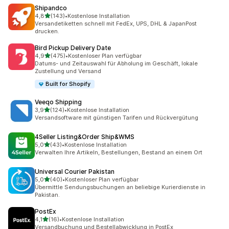
Shipandco
von 5 Sternen
4,8
(143)
•
Kostenlose Installation
143 Rezensionen insgesamt
Versandetiketten schnell mit FedEx, UPS, DHL & JapanPost
drucken.
Bird Pickup Delivery Date
von 5 Sternen
4,9
(475)
•
Kostenloser Plan verfügbar
475 Rezensionen insgesamt
Datums- und Zeitauswahl für Abholung im Geschäft, lokale
Zustellung und Versand
Built for Shopify
Veeqo Shipping
von 5 Sternen
3,9
(124)
•
Kostenlose Installation
124 Rezensionen insgesamt
Versandsoftware mit günstigen Tarifen und Rückvergütung
4Seller Listing&Order Ship&WMS
von 5 Sternen
5,0
(43)
•
Kostenlose Installation
43 Rezensionen insgesamt
Verwalten Ihre Artikeln, Bestellungen, Bestand an einem Ort
Universal Courier Pakistan
von 5 Sternen
5,0
(40)
•
Kostenloser Plan verfügbar
40 Rezensionen insgesamt
Übermittle Sendungsbuchungen an beliebige Kurierdienste in
Pakistan.
PostEx
von 5 Sternen
4,1
(16)
•
Kostenlose Installation
16 Rezensionen insgesamt
Versandbuchung und Bestellabwicklung in PostEx