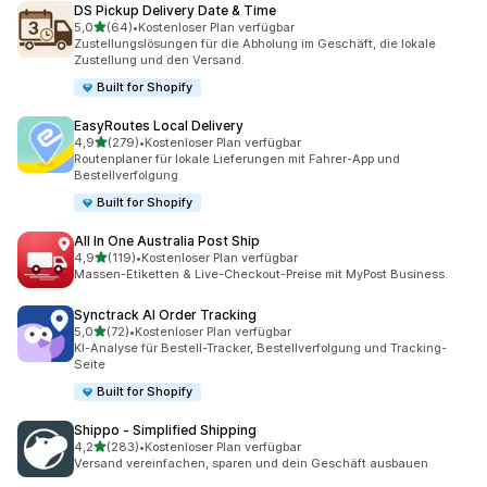
DS Pickup Delivery Date & Time
von 5 Sternen
5,0
(64)
•
Kostenloser Plan verfügbar
64 Rezensionen insgesamt
Zustellungslösungen für die Abholung im Geschäft, die lokale
Zustellung und den Versand.
Built for Shopify
EasyRoutes Local Delivery
von 5 Sternen
4,9
(279)
•
Kostenloser Plan verfügbar
279 Rezensionen insgesamt
Routenplaner für lokale Lieferungen mit Fahrer-App und
Bestellverfolgung
Built for Shopify
All In One Australia Post Ship
von 5 Sternen
4,9
(119)
•
Kostenloser Plan verfügbar
119 Rezensionen insgesamt
Massen-Etiketten & Live-Checkout-Preise mit MyPost Business.
Synctrack AI Order Tracking
von 5 Sternen
5,0
(72)
•
Kostenloser Plan verfügbar
72 Rezensionen insgesamt
KI-Analyse für Bestell-Tracker, Bestellverfolgung und Tracking-
Seite
Built for Shopify
Shippo ‑ Simplified Shipping
von 5 Sternen
4,2
(283)
•
Kostenloser Plan verfügbar
283 Rezensionen insgesamt
Versand vereinfachen, sparen und dein Geschäft ausbauen