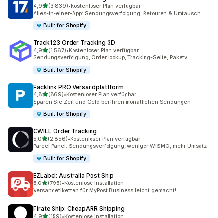
von 5 Sternen
4,9
(3.839)
•
Kostenloser Plan verfügbar
3839 Rezensionen insgesamt
Alles-in-einer-App: Sendungsverfolgung, Retouren & Umtausch
Built for Shopify
Track123 Order Tracking 3D
von 5 Sternen
4,9
(1.567)
•
Kostenloser Plan verfügbar
1567 Rezensionen insgesamt
Sendungsverfolgung, Order lookup, Tracking-Seite, Paketv
Built for Shopify
Packlink PRO Versandplattform
von 5 Sternen
4,8
(869)
•
Kostenloser Plan verfügbar
869 Rezensionen insgesamt
Sparen Sie Zeit und Geld bei Ihren monatlichen Sendungen
Built for Shopify
CWILL Order Tracking
von 5 Sternen
5,0
(2.856)
•
Kostenloser Plan verfügbar
2856 Rezensionen insgesamt
Parcel Panel: Sendungsverfolgung, weniger WISMO, mehr Umsatz
Built for Shopify
EZLabel: Australia Post Ship
von 5 Sternen
5,0
(795)
•
Kostenlose Installation
795 Rezensionen insgesamt
Versandetiketten für MyPost Business leicht gemacht!
Pirate Ship: CheapARR Shipping
von 5 Sternen
4,9
(159)
•
Kostenlose Installation