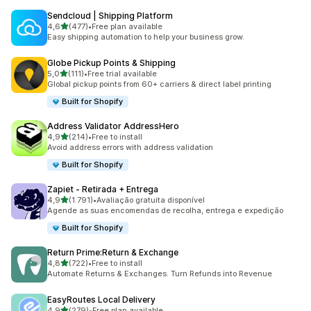
Sendcloud | Shipping Platform
de 5 estrelas
4,6
(477)
•
Free plan available
477 total de avaliações
Easy shipping automation to help your business grow.
Globe Pickup Points & Shipping
de 5 estrelas
5,0
(111)
•
Free trial available
111 total de avaliações
Global pickup points from 60+ carriers & direct label printing
Built for Shopify
Address Validator AddressHero
de 5 estrelas
4,9
(214)
•
Free to install
214 total de avaliações
Avoid address errors with address validation
Built for Shopify
Zapiet ‑ Retirada + Entrega
de 5 estrelas
4,9
(1.791)
•
Avaliação gratuita disponível
1791 total de avaliações
Agende as suas encomendas de recolha, entrega e expedição
Built for Shopify
Return Prime:Return & Exchange
de 5 estrelas
4,8
(722)
•
Free to install
722 total de avaliações
Automate Returns & Exchanges. Turn Refunds into Revenue
EasyRoutes Local Delivery
de 5 estrelas
4,9
(279)
•
Free plan available