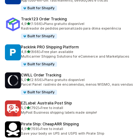
App tudo-em-um: rastreamento, devoluções e trocas
Built for Shopify
Track123 Order Tracking
de 5 estrelas
4,9
(1.566)
•
Plano gratuito disponível
1566 total de avaliações
Rastreador de pedidos personalizado para ótima experiência
Built for Shopify
Packlink PRO Shipping Platform
de 5 estrelas
4,8
(868)
•
Free plan available
868 total de avaliações
Multicarrier Shipping Solutions for eCommerce and Marketplaces
Built for Shopify
CWILL Order Tracking
de 5 estrelas
5,0
(2.856)
•
Plano gratuito disponível
2856 total de avaliações
Parcel Panel: rastreio de encomendas, menos WISMO, mais vendas
Built for Shopify
EZLabel: Australia Post Ship
de 5 estrelas
5,0
(792)
•
Free to install
792 total de avaliações
MyPost Business shipping labels made simple!
Pirate Ship: CheapARR Shipping
de 5 estrelas
4,9
(159)
•
Free to install
159 total de avaliações
Save your booty on UPS and USPS with Pirate Ship