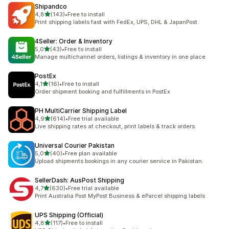
Shipandco
de 5 estrelas
4,8
(143)
•
Free to install
143 total de avaliações
Print shipping labels fast with FedEx, UPS, DHL & JapanPost.
4Seller: Order & Inventory
de 5 estrelas
5,0
(43)
•
Free to install
43 total de avaliações
Manage multichannel orders, listings & inventory in one place
PostEx
de 5 estrelas
4,1
(16)
•
Free to install
16 total de avaliações
Order shipment booking and fulfillments in PostEx
PH MultiCarrier Shipping Label
de 5 estrelas
4,9
(614)
•
Free trial available
614 total de avaliações
Live shipping rates at checkout, print labels & track orders.
Universal Courier Pakistan
de 5 estrelas
5,0
(40)
•
Free plan available
40 total de avaliações
Upload shipments bookings in any courier service in Pakistan.
SellerDash: AusPost Shipping
de 5 estrelas
4,7
(630)
•
Free trial available
630 total de avaliações
Print Australia Post MyPost Business & eParcel shipping labels
UPS Shipping (Official)
de 5 estrelas
4,8
(117)
•
Free to install
117 total de avaliações