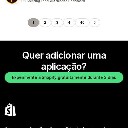
UPS Shipping Label Automation Dashboard
1
2
3
4
40
Quer adicionar uma
aplicação?
Experimente a Shopify gratuitamente durante 3 dias