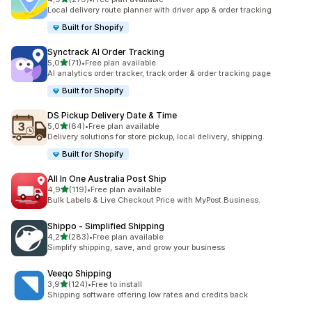
279 total de avaliações
Local delivery route planner with driver app & order tracking
Built for Shopify
Synctrack AI Order Tracking
de 5 estrelas
5,0
(71)
•
Free plan available
71 total de avaliações
AI analytics order tracker, track order & order tracking page
Built for Shopify
DS Pickup Delivery Date & Time
de 5 estrelas
5,0
(64)
•
Free plan available
64 total de avaliações
Delivery solutions for store pickup, local delivery, shipping.
Built for Shopify
All In One Australia Post Ship
de 5 estrelas
4,9
(119)
•
Free plan available
119 total de avaliações
Bulk Labels & Live Checkout Price with MyPost Business.
Shippo ‑ Simplified Shipping
de 5 estrelas
4,2
(283)
•
Free plan available
283 total de avaliações
Simplify shipping, save, and grow your business
Veeqo Shipping
de 5 estrelas
3,9
(124)
•
Free to install
124 total de avaliações
Shipping software offering low rates and credits back