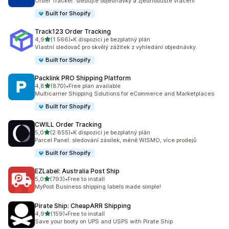
Order Tracker: sledujte objednávky a zjednodušte vracení
Built for Shopify
Track123 Order Tracking
z 5 hvězd
4,9
(1 566)
•
K dispozici je bezplatný plán
Celkový počet recenzí: 1566
Vlastní sledovač pro skvělý zážitek z vyhledání objednávky.
Built for Shopify
Packlink PRO Shipping Platform
z 5 hvězd
4,8
(870)
•
Free plan available
Celkový počet recenzí: 870
Multicarrier Shipping Solutions for eCommerce and Marketplaces
Built for Shopify
CWILL Order Tracking
z 5 hvězd
5,0
(2 855)
•
K dispozici je bezplatný plán
Celkový počet recenzí: 2855
Parcel Panel: sledování zásilek, méně WISMO, více prodejů
Built for Shopify
EZLabel: Australia Post Ship
z 5 hvězd
5,0
(793)
•
Free to install
Celkový počet recenzí: 793
MyPost Business shipping labels made simple!
Pirate Ship: CheapARR Shipping
z 5 hvězd
4,9
(159)
•
Free to install
Celkový počet recenzí: 159
Save your booty on UPS and USPS with Pirate Ship