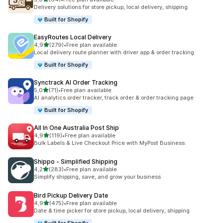
Celkový počet recenzí: 64
Delivery solutions for store pickup, local delivery, shipping.
Built for Shopify
EasyRoutes Local Delivery
z 5 hvězd
4,9
(279)
•
Free plan available
Celkový počet recenzí: 279
Local delivery route planner with driver app & order tracking
Built for Shopify
Synctrack AI Order Tracking
z 5 hvězd
5,0
(71)
•
Free plan available
Celkový počet recenzí: 71
AI analytics order tracker, track order & order tracking page
Built for Shopify
All In One Australia Post Ship
z 5 hvězd
4,9
(119)
•
Free plan available
Celkový počet recenzí: 119
Bulk Labels & Live Checkout Price with MyPost Business.
Shippo ‑ Simplified Shipping
z 5 hvězd
4,2
(283)
•
Free plan available
Celkový počet recenzí: 283
Simplify shipping, save, and grow your business
Bird Pickup Delivery Date
z 5 hvězd
4,9
(475)
•
Free plan available
Celkový počet recenzí: 475
Date & time picker for store pickup, local delivery, shipping