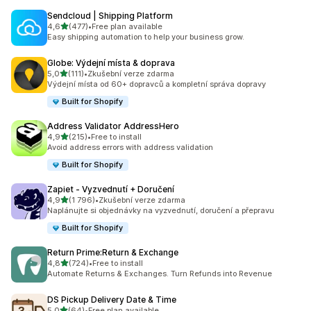
Sendcloud | Shipping Platform
z 5 hvězd
4,6
(477)
•
Free plan available
Celkový počet recenzí: 477
Easy shipping automation to help your business grow.
Globe: Výdejní místa & doprava
z 5 hvězd
5,0
(111)
•
Zkušební verze zdarma
Celkový počet recenzí: 111
Výdejní místa od 60+ dopravců a kompletní správa dopravy
Built for Shopify
Address Validator AddressHero
z 5 hvězd
4,9
(215)
•
Free to install
Celkový počet recenzí: 215
Avoid address errors with address validation
Built for Shopify
Zapiet ‑ Vyzvednutí + Doručení
z 5 hvězd
4,9
(1 796)
•
Zkušební verze zdarma
Celkový počet recenzí: 1796
Naplánujte si objednávky na vyzvednutí, doručení a přepravu
Built for Shopify
Return Prime:Return & Exchange
z 5 hvězd
4,8
(724)
•
Free to install
Celkový počet recenzí: 724
Automate Returns & Exchanges. Turn Refunds into Revenue
DS Pickup Delivery Date & Time
z 5 hvězd
5,0
(64)
•
Free plan available