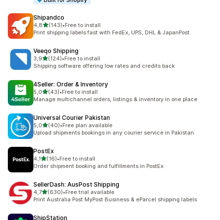
Built for Shopify
Shipandco
z 5 hvězd
4,8
(143)
•
Free to install
Celkový počet recenzí: 143
Print shipping labels fast with FedEx, UPS, DHL & JapanPost.
Veeqo Shipping
z 5 hvězd
3,9
(124)
•
Free to install
Celkový počet recenzí: 124
Shipping software offering low rates and credits back
4Seller: Order & Inventory
z 5 hvězd
5,0
(43)
•
Free to install
Celkový počet recenzí: 43
Manage multichannel orders, listings & inventory in one place
Universal Courier Pakistan
z 5 hvězd
5,0
(40)
•
Free plan available
Celkový počet recenzí: 40
Upload shipments bookings in any courier service in Pakistan.
PostEx
z 5 hvězd
4,1
(16)
•
Free to install
Celkový počet recenzí: 16
Order shipment booking and fulfillments in PostEx
SellerDash: AusPost Shipping
z 5 hvězd
4,7
(630)
•
Free trial available
Celkový počet recenzí: 630
Print Australia Post MyPost Business & eParcel shipping labels
ShipStation