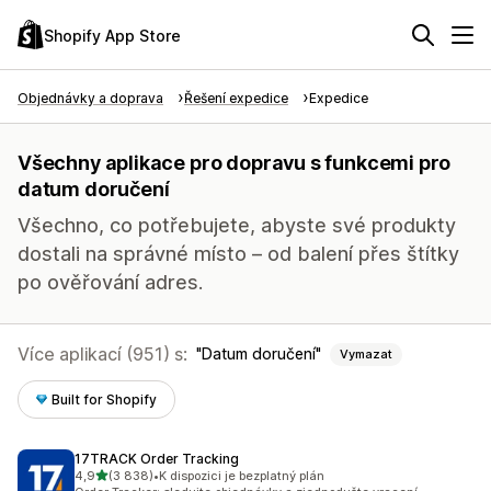
Shopify App Store
Objednávky a doprava
Řešení expedice
Expedice
Všechny aplikace pro dopravu s funkcemi pro
datum doručení
Všechno, co potřebujete, abyste své produkty
dostali na správné místo – od balení přes štítky
po ověřování adres.
Více aplikací (951) s:
Datum doručení
Vymazat
Built for Shopify
17TRACK Order Tracking
z 5 hvězd
4,9
(3 838)
•
K dispozici je bezplatný plán
Celkový počet recenzí: 3838