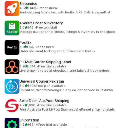
Shipandco
z 5 hvězd
4,8
(143)
•
Free to install
Celkový počet recenzí: 143
Print shipping labels fast with FedEx, UPS, DHL & JapanPost.
4Seller: Order & Inventory
z 5 hvězd
5,0
(43)
•
Free to install
Celkový počet recenzí: 43
Manage multichannel orders, listings & inventory in one place
PostEx
z 5 hvězd
4,1
(16)
•
Free to install
Celkový počet recenzí: 16
Order shipment booking and fulfillments in PostEx
PH MultiCarrier Shipping Label
z 5 hvězd
4,9
(614)
•
Free trial available
Celkový počet recenzí: 614
Live shipping rates at checkout, print labels & track orders.
Universal Courier Pakistan
z 5 hvězd
5,0
(40)
•
Free plan available
Celkový počet recenzí: 40
Upload shipments bookings in any courier service in Pakistan.
SellerDash: AusPost Shipping
z 5 hvězd
4,7
(630)
•
Free trial available
Celkový počet recenzí: 630
Print Australia Post MyPost Business & eParcel shipping labels
ShipStation
z 5 hvězd
4,3
(624)
•
Free trial available
Celkový počet recenzí: 624