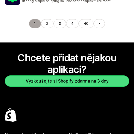
Offering simple shipping solutions for complex fulfillment
1
2
3
4
40
Chcete přidat nějakou
aplikaci?
Vyzkoušejte si Shopify zdarma na 3 dny