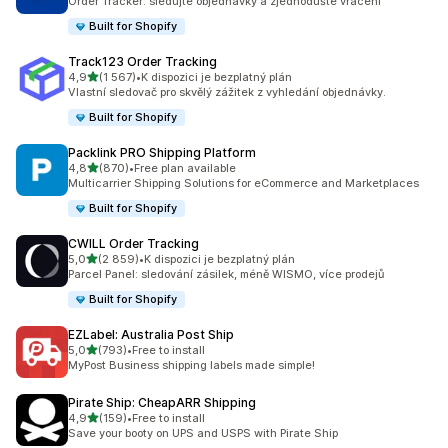
Order Tracker: sledujte objednávky a zjednodušte vracení
Built for Shopify
Track123 Order Tracking
z 5 hvězd
4,9
(1 567)
•
K dispozici je bezplatný plán
Celkový počet recenzí: 1567
Vlastní sledovač pro skvělý zážitek z vyhledání objednávky.
Built for Shopify
Packlink PRO Shipping Platform
z 5 hvězd
4,8
(870)
•
Free plan available
Celkový počet recenzí: 870
Multicarrier Shipping Solutions for eCommerce and Marketplaces
Built for Shopify
CWILL Order Tracking
z 5 hvězd
5,0
(2 859)
•
K dispozici je bezplatný plán
Celkový počet recenzí: 2859
Parcel Panel: sledování zásilek, méně WISMO, více prodejů
Built for Shopify
EZLabel: Australia Post Ship
z 5 hvězd
5,0
(793)
•
Free to install
Celkový počet recenzí: 793
MyPost Business shipping labels made simple!
Pirate Ship: CheapARR Shipping
z 5 hvězd
4,9
(159)
•
Free to install
Celkový počet recenzí: 159
Save your booty on UPS and USPS with Pirate Ship