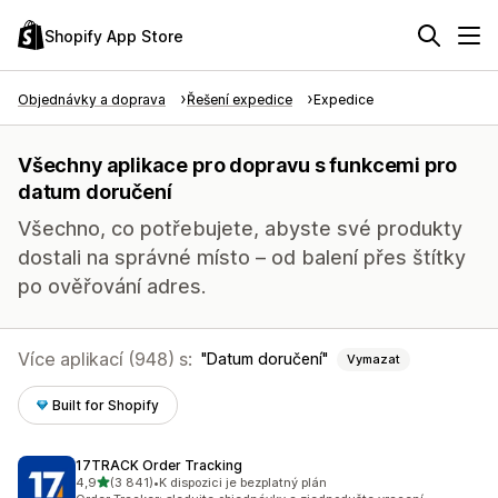
Shopify App Store
Objednávky a doprava
Řešení expedice
Expedice
Všechny aplikace pro dopravu s funkcemi pro
datum doručení
Všechno, co potřebujete, abyste své produkty
dostali na správné místo – od balení přes štítky
po ověřování adres.
Více aplikací (948) s:
Datum doručení
Vymazat
Built for Shopify
17TRACK Order Tracking
z 5 hvězd
4,9
(3 841)
•
K dispozici je bezplatný plán
Celkový počet recenzí: 3841