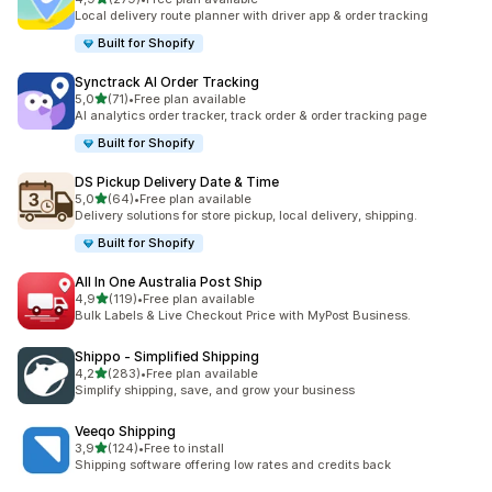
Celkový počet recenzí: 279
Local delivery route planner with driver app & order tracking
Built for Shopify
Synctrack AI Order Tracking
z 5 hvězd
5,0
(71)
•
Free plan available
Celkový počet recenzí: 71
AI analytics order tracker, track order & order tracking page
Built for Shopify
DS Pickup Delivery Date & Time
z 5 hvězd
5,0
(64)
•
Free plan available
Celkový počet recenzí: 64
Delivery solutions for store pickup, local delivery, shipping.
Built for Shopify
All In One Australia Post Ship
z 5 hvězd
4,9
(119)
•
Free plan available
Celkový počet recenzí: 119
Bulk Labels & Live Checkout Price with MyPost Business.
Shippo ‑ Simplified Shipping
z 5 hvězd
4,2
(283)
•
Free plan available
Celkový počet recenzí: 283
Simplify shipping, save, and grow your business
Veeqo Shipping
z 5 hvězd
3,9
(124)
•
Free to install
Celkový počet recenzí: 124
Shipping software offering low rates and credits back