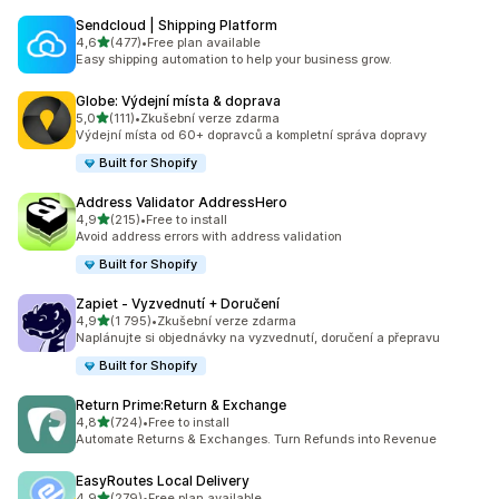
Sendcloud | Shipping Platform
z 5 hvězd
4,6
(477)
•
Free plan available
Celkový počet recenzí: 477
Easy shipping automation to help your business grow.
Globe: Výdejní místa & doprava
z 5 hvězd
5,0
(111)
•
Zkušební verze zdarma
Celkový počet recenzí: 111
Výdejní místa od 60+ dopravců a kompletní správa dopravy
Built for Shopify
Address Validator AddressHero
z 5 hvězd
4,9
(215)
•
Free to install
Celkový počet recenzí: 215
Avoid address errors with address validation
Built for Shopify
Zapiet ‑ Vyzvednutí + Doručení
z 5 hvězd
4,9
(1 795)
•
Zkušební verze zdarma
Celkový počet recenzí: 1795
Naplánujte si objednávky na vyzvednutí, doručení a přepravu
Built for Shopify
Return Prime:Return & Exchange
z 5 hvězd
4,8
(724)
•
Free to install
Celkový počet recenzí: 724
Automate Returns & Exchanges. Turn Refunds into Revenue
EasyRoutes Local Delivery
z 5 hvězd
4,9
(279)
•
Free plan available