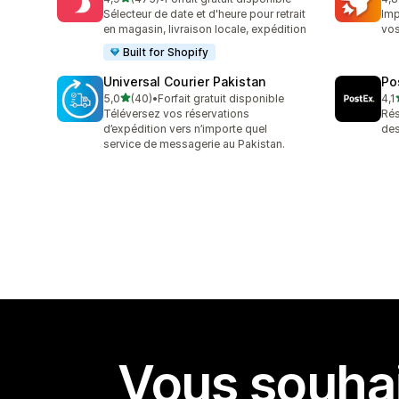
475 avis au total
143
Sélecteur de date et d'heure pour retrait
Imp
en magasin, livraison locale, expédition
vo
Built for Shopify
Universal Courier Pakistan
Po
étoile(s) sur 5
5,0
(40)
•
Forfait gratuit disponible
4,1
40 avis au total
16 
Téléversez vos réservations
Rés
d’expédition vers n’importe quel
de
service de messagerie au Pakistan.
Vous souhai