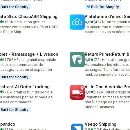
Built for Shopify
Built for Shopify
rate Ship: CheapARR Shipping
Plateforme d'envoi S
étoile(s) sur 5
étoile(s) sur 5
(159)
•
Installation gratuite
4,6
(477)
•
Forfait gratuit
 avis au total
477 avis au total
servez votre butin sur UPS et USPS
La plateforme e-commerce
c Pirate Ship
automatise vos expédition
piet ‑ Ramassage + Livraison
Return Prime:Return 
étoile(s) sur 5
étoile(s) sur 5
(1 796)
•
Essai gratuit disponible
4,8
(724)
•
Installation gra
6 avis au total
724 avis au total
nifiez vos commandes de
Automatisez les retours et 
assage, livraison et expédition
échanges. Transformez le
remboursements en revenu
Built for Shopify
nctrack AI Order Tracking
All In One Australia Po
étoile(s) sur 5
étoile(s) sur 5
(71)
•
Forfait gratuit disponible
4,9
(119)
•
Forfait gratuit 
avis au total
119 avis au total
il d'analyses par l'IA et page de
Étiquettes en masse et tar
ivi des commandes
réel à la page de paiement
MyPost Business.
Built for Shopify
ipandco
Veeqo Shipping
étoile(s) sur 5
étoile(s) sur 5
(143)
•
Installation gratuite
3,9
(124)
•
Installation gra