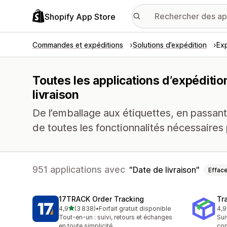
Shopify App Store
Commandes et expéditions
Solutions d’expédition
Exp
Toutes les applications d’expéditio
livraison
De l’emballage aux étiquettes, en passant
de toutes les fonctionnalités nécessaires 
951 applications avec
Date de livraison
Efface
17TRACK Order Tracking
Tr
étoile(s) sur 5
4,9
(3 838)
•
Forfait gratuit disponible
4,9
3838 avis au total
156
Tout-en-un : suivi, retours et échanges
Sui
en toute simplicité
co