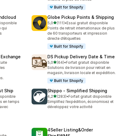
Built for Shopify
endcloud
Globe Pickup Points & Shipping
étoile(s) sur 5
 disponible
5,0
(111)
•
Essai gratuit disponible
111 avis au total
 qui
Points de retrait internationaux de plus
s
de 60 transporteurs et impression
directe d’étiquettes
Built for Shopify
& Exchange
DS Pickup Delivery Date & Time
étoile(s) sur 5
tuite
5,0
(64)
•
Forfait gratuit disponible
64 avis au total
les
Solutions de livraison pour retrait en
s
magasin, livraison locale et expédition.
s.
Built for Shopify
st Ship
Shippo ‑ Simplified Shipping
étoile(s) sur 5
disponible
4,2
(283)
•
Forfait gratuit disponible
283 avis au total
ifs en temps
Simplifiez l’expédition, économisez et
 avec
développez votre activité
4Seller Listing&Order
tuite
Ship&WMS