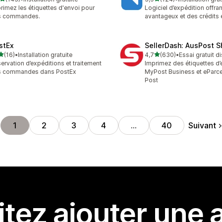
 avis au total
124 avis au total
rimez les étiquettes d'envoi pour
Logiciel d’expédition offran
s commandes.
avantageux et des crédits 
stEx
SellerDash: AusPost S
étoile(s) sur 5
étoile(s) sur 5
(16)
•
Installation gratuite
4,7
(630)
•
Essai gratuit d
avis au total
630 avis au total
ervation d’expéditions et traitement
Imprimez des étiquettes d’
s commandes dans PostEx
MyPost Business et eParcel
Post
Suivant
1
2
3
4
…
40
tez ajouter une a