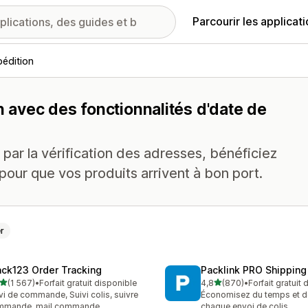
Parcourir les applicat
édition
n avec des fonctionnalités d'date de
 par la vérification des adresses, bénéficiez
pour que vos produits arrivent à bon port.
r
ack123 Order Tracking
Packlink PRO Shipping
étoile(s) sur 5
étoile(s) sur 5
(1 567)
•
Forfait gratuit disponible
4,8
(870)
•
Forfait gratuit
7 avis au total
870 avis au total
vi de commande, Suivi colis, suivre
Économisez du temps et de 
mmande, mail commande
chaque envoi de colis