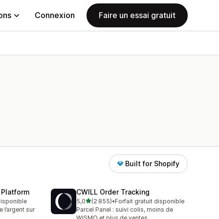
ions
Connexion
Faire un essai gratuit
Built for Shopify
 Platform
CWILL Order Tracking
étoile(s) sur 5
 disponible
5,0
(2 855)
•
Forfait gratuit disponible
2855 avis au total
l’argent sur
Parcel Panel : suivi colis, moins de
WISMO et plus de ventes