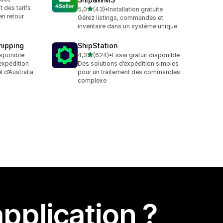
t des tarifs
étoile(s) sur 5
5,0
(43)
•
Installation gratuite
43 avis au total
en retour
Gérez listings, commandes et
inventaire dans un système unique
hipping
ShipStation
étoile(s) sur 5
isponible
4,3
(624)
•
Essai gratuit disponible
624 avis au total
expédition
Des solutions d’expédition simples
 d’Australia
pour un traitement des commandes
complexe
pplication ?