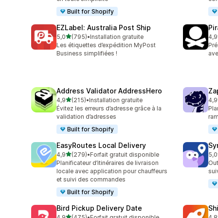
Built for Shopify
EZLabel: Australia Post Ship
Pi
étoile(s) sur 5
5,0
(795)
•
Installation gratuite
4,9
795 avis au total
159
Les étiquettes d’expédition MyPost
Pré
Business simplifiées !
ave
Address Validator AddressHero
Za
étoile(s) sur 5
4,9
(215)
•
Installation gratuite
4,9
215 avis au total
179
Évitez les erreurs d’adresse grâce à la
Pla
validation d’adresses
ram
Built for Shopify
EasyRoutes Local Delivery
Sy
étoile(s) sur 5
4,9
(279)
•
Forfait gratuit disponible
5,0
279 avis au total
71 
Planificateur d’itinéraires de livraison
Out
locale avec application pour chauffeurs
su
et suivi des commandes
Built for Shopify
Bird Pickup Delivery Date
Sh
étoile(s) sur 5
4,9
(475)
•
Forfait gratuit disponible
4,8