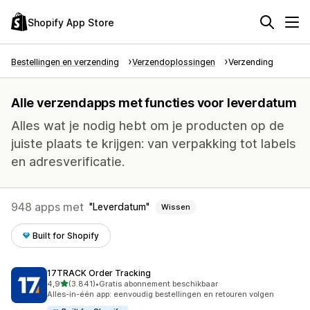
Shopify App Store
Bestellingen en verzending
Verzendoplossingen
Verzending
Alle verzendapps met functies voor leverdatum
Alles wat je nodig hebt om je producten op de
juiste plaats te krijgen: van verpakking tot labels
en adresverificatie.
948 apps met
Leverdatum
Wissen
Built for Shopify
17TRACK Order Tracking
van 5 sterren
4,9
(3.841)
•
Gratis abonnement beschikbaar
3841 recensies in totaal
Alles-in-één app: eenvoudig bestellingen en retouren volgen