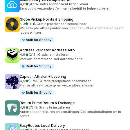
van 5 sterren
4,6
(477)
•
Gratis abonnement beschikbaar
477 recensies in totaal
Eenvoudig verzendplatform om je bedrijf te helpen groeien.
Globe Pickup Points & Shipping
van 5 sterren
5,0
(111)
•
Gratis proefperiode beschikbaar
111 recensies in totaal
Wereldwijde afhaalpunten van meer dan 60 vervoerders en direct
labels printen
Built for Shopify
Address Validator AddressHero
van 5 sterren
4,9
(215)
•
Gratis te installeren
215 recensies in totaal
Voorkom adresfouten met adresvalidatie
Built for Shopify
Zapiet ‑ Afhalen + Levering
van 5 sterren
4,9
(1.795)
•
Gratis proefperiode beschikbaar
1795 recensies in totaal
Plan je afhaal-, bezorg- en verzendbestellingen
Built for Shopify
Return Prime:Return & Exchange
van 5 sterren
4,8
(724)
•
Gratis te installeren
724 recensies in totaal
Automatiseer retouren en omruilingen. Zet terugbetalingen om in
omzet
EasyRoutes Local Delivery
van 5 sterren