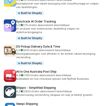
4,9
(279)
•
Gratis abonnement beschikbaar
279 recensies in totaal
Routeplanner voor lokale bezorging met chauffeursapp en volgen
van bestellingen
Built for Shopify
Synctrack AI Order Tracking
van 5 sterren
5,0
(71)
•
Gratis abonnement beschikbaar
71 recensies in totaal
AI-analyse voor ordertracker, bestelling volgen en
ordertrackingpagina
Built for Shopify
DS Pickup Delivery Date & Time
van 5 sterren
5,0
(64)
•
Gratis abonnement beschikbaar
64 recensies in totaal
Bezorgoplossingen voor afhalen in de winkel, lokale bezorging,
verzending.
Built for Shopify
All In One Australia Post Ship
van 5 sterren
4,9
(119)
•
Gratis abonnement beschikbaar
119 recensies in totaal
Bulklabels en live checkout-prijzen met MyPost Business.
Shippo ‑ Simplified Shipping
van 5 sterren
4,2
(283)
•
Gratis abonnement beschikbaar
283 recensies in totaal
Vereenvoudig verzending, bespaar en laat je bedrijf groeien
Veeqo Shipping