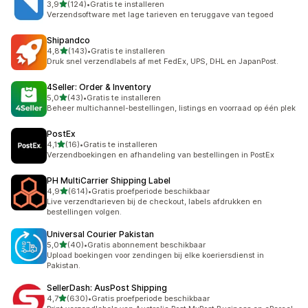
van 5 sterren
3,9
(124)
•
Gratis te installeren
124 recensies in totaal
Verzendsoftware met lage tarieven en teruggave van tegoed
Shipandco
van 5 sterren
4,8
(143)
•
Gratis te installeren
143 recensies in totaal
Druk snel verzendlabels af met FedEx, UPS, DHL en JapanPost.
4Seller: Order & Inventory
van 5 sterren
5,0
(43)
•
Gratis te installeren
43 recensies in totaal
Beheer multichannel-bestellingen, listings en voorraad op één plek
PostEx
van 5 sterren
4,1
(16)
•
Gratis te installeren
16 recensies in totaal
Verzendboekingen en afhandeling van bestellingen in PostEx
PH MultiCarrier Shipping Label
van 5 sterren
4,9
(614)
•
Gratis proefperiode beschikbaar
614 recensies in totaal
Live verzendtarieven bij de checkout, labels afdrukken en
bestellingen volgen.
Universal Courier Pakistan
van 5 sterren
5,0
(40)
•
Gratis abonnement beschikbaar
40 recensies in totaal
Upload boekingen voor zendingen bij elke koeriersdienst in
Pakistan.
SellerDash: AusPost Shipping
van 5 sterren
4,7
(630)
•
Gratis proefperiode beschikbaar
630 recensies in totaal