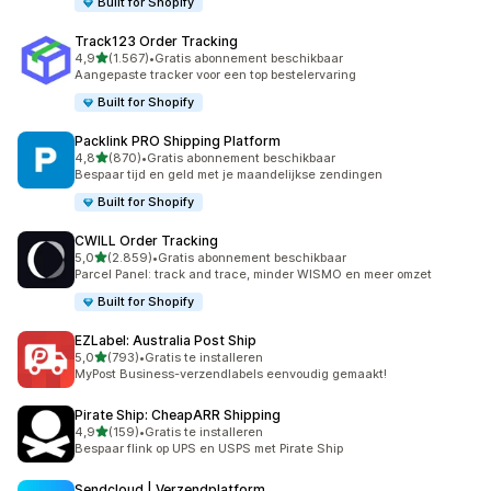
Built for Shopify
Track123 Order Tracking
van 5 sterren
4,9
(1.567)
•
Gratis abonnement beschikbaar
1567 recensies in totaal
Aangepaste tracker voor een top bestelervaring
Built for Shopify
Packlink PRO Shipping Platform
van 5 sterren
4,8
(870)
•
Gratis abonnement beschikbaar
870 recensies in totaal
Bespaar tijd en geld met je maandelijkse zendingen
Built for Shopify
CWILL Order Tracking
van 5 sterren
5,0
(2.859)
•
Gratis abonnement beschikbaar
2859 recensies in totaal
Parcel Panel: track and trace, minder WISMO en meer omzet
Built for Shopify
EZLabel: Australia Post Ship
van 5 sterren
5,0
(793)
•
Gratis te installeren
793 recensies in totaal
MyPost Business-verzendlabels eenvoudig gemaakt!
Pirate Ship: CheapARR Shipping
van 5 sterren
4,9
(159)
•
Gratis te installeren
159 recensies in totaal
Bespaar flink op UPS en USPS met Pirate Ship
Sendcloud | Verzendplatform