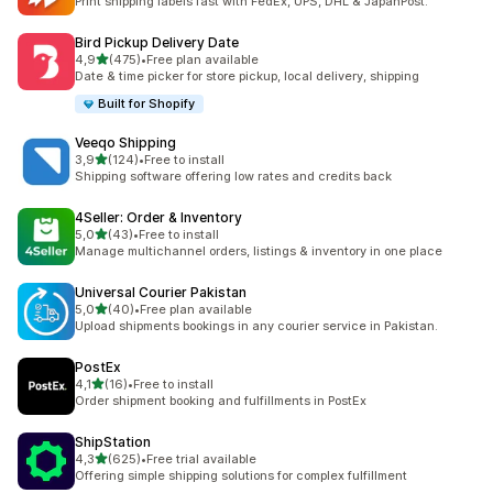
Print shipping labels fast with FedEx, UPS, DHL & JapanPost.
Bird Pickup Delivery Date
na 5 gwiazdek
4,9
(475)
•
Free plan available
Łączna liczba recenzji: 475
Date & time picker for store pickup, local delivery, shipping
Built for Shopify
Veeqo Shipping
na 5 gwiazdek
3,9
(124)
•
Free to install
Łączna liczba recenzji: 124
Shipping software offering low rates and credits back
4Seller: Order & Inventory
na 5 gwiazdek
5,0
(43)
•
Free to install
Łączna liczba recenzji: 43
Manage multichannel orders, listings & inventory in one place
Universal Courier Pakistan
na 5 gwiazdek
5,0
(40)
•
Free plan available
Łączna liczba recenzji: 40
Upload shipments bookings in any courier service in Pakistan.
PostEx
na 5 gwiazdek
4,1
(16)
•
Free to install
Łączna liczba recenzji: 16
Order shipment booking and fulfillments in PostEx
ShipStation
na 5 gwiazdek
4,3
(625)
•
Free trial available
Łączna liczba recenzji: 625
Offering simple shipping solutions for complex fulfillment