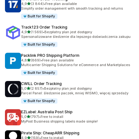
na 5 gwiazdek
4,9
(3 844)
•
Free plan available
Łączna liczba recenzji: 3844
Simplify order management with smooth tracking and returns
Built for Shopify
Track123 Order Tracking
na 5 gwiazdek
4,9
(1 569)
•
Bezpłatny plan jest dostępny
Łączna liczba recenzji: 1569
Spersonalizowane śledzenie dla lepszego doświadczenia zakupu
Built for Shopify
Packlink PRO Shipping Platform
na 5 gwiazdek
4,8
(869)
•
Free plan available
Łączna liczba recenzji: 869
Multicarrier Shipping Solutions for eCommerce and Marketplaces
Built for Shopify
CWILL Order Tracking
na 5 gwiazdek
5,0
(2 857)
•
Bezpłatny plan jest dostępny
Łączna liczba recenzji: 2857
Parcel Panel: śledzenie paczek, mniej WISMO, więcej sprzedaży
Built for Shopify
EZLabel: Australia Post Ship
na 5 gwiazdek
5,0
(797)
•
Free to install
Łączna liczba recenzji: 797
MyPost Business shipping labels made simple!
Pirate Ship: CheapARR Shipping
na 5 gwiazdek
4,9
(159)
•
Free to install