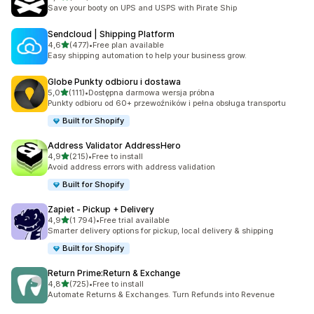
Łączna liczba recenzji: 159
Save your booty on UPS and USPS with Pirate Ship
Sendcloud | Shipping Platform
na 5 gwiazdek
4,6
(477)
•
Free plan available
Łączna liczba recenzji: 477
Easy shipping automation to help your business grow.
Globe Punkty odbioru i dostawa
na 5 gwiazdek
5,0
(111)
•
Dostępna darmowa wersja próbna
Łączna liczba recenzji: 111
Punkty odbioru od 60+ przewoźników i pełna obsługa transportu
Built for Shopify
Address Validator AddressHero
na 5 gwiazdek
4,9
(215)
•
Free to install
Łączna liczba recenzji: 215
Avoid address errors with address validation
Built for Shopify
Zapiet ‑ Pickup + Delivery
na 5 gwiazdek
4,9
(1 794)
•
Free trial available
Łączna liczba recenzji: 1794
Smarter delivery options for pickup, local delivery & shipping
Built for Shopify
Return Prime:Return & Exchange
na 5 gwiazdek
4,8
(725)
•
Free to install
Łączna liczba recenzji: 725
Automate Returns & Exchanges. Turn Refunds into Revenue