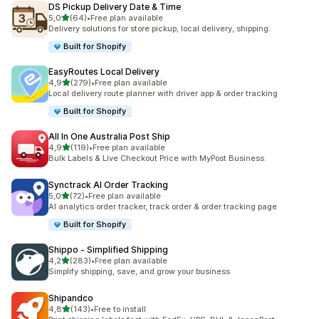
DS Pickup Delivery Date & Time
na 5 gwiazdek
5,0
(64)
•
Free plan available
Łączna liczba recenzji: 64
Delivery solutions for store pickup, local delivery, shipping.
Built for Shopify
EasyRoutes Local Delivery
na 5 gwiazdek
4,9
(279)
•
Free plan available
Łączna liczba recenzji: 279
Local delivery route planner with driver app & order tracking
Built for Shopify
All In One Australia Post Ship
na 5 gwiazdek
4,9
(119)
•
Free plan available
Łączna liczba recenzji: 119
Bulk Labels & Live Checkout Price with MyPost Business.
Synctrack AI Order Tracking
na 5 gwiazdek
5,0
(72)
•
Free plan available
Łączna liczba recenzji: 72
AI analytics order tracker, track order & order tracking page
Built for Shopify
Shippo ‑ Simplified Shipping
na 5 gwiazdek
4,2
(283)
•
Free plan available
Łączna liczba recenzji: 283
Simplify shipping, save, and grow your business
Shipandco
na 5 gwiazdek
4,8
(143)
•
Free to install
Łączna liczba recenzji: 143