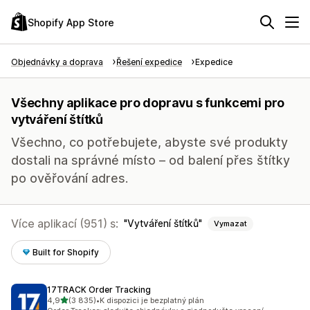
Shopify App Store
Objednávky a doprava
Řešení expedice
Expedice
Všechny aplikace pro dopravu s funkcemi pro
vytváření štítků
Všechno, co potřebujete, abyste své produkty
dostali na správné místo – od balení přes štítky
po ověřování adres.
Více aplikací (951) s:
Vytváření štítků
Vymazat
Built for Shopify
17TRACK Order Tracking
z 5 hvězd
4,9
(3 835)
•
K dispozici je bezplatný plán
Celkový počet recenzí: 3835