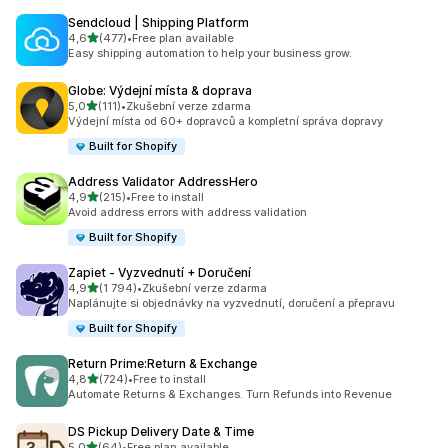
Sendcloud | Shipping Platform
z 5 hvězd
4,6
(477)
•
Free plan available
Celkový počet recenzí: 477
Easy shipping automation to help your business grow.
Globe: Výdejní místa & doprava
z 5 hvězd
5,0
(111)
•
Zkušební verze zdarma
Celkový počet recenzí: 111
Výdejní místa od 60+ dopravců a kompletní správa dopravy
Built for Shopify
Address Validator AddressHero
z 5 hvězd
4,9
(215)
•
Free to install
Celkový počet recenzí: 215
Avoid address errors with address validation
Built for Shopify
Zapiet ‑ Vyzvednutí + Doručení
z 5 hvězd
4,9
(1 794)
•
Zkušební verze zdarma
Celkový počet recenzí: 1794
Naplánujte si objednávky na vyzvednutí, doručení a přepravu
Built for Shopify
Return Prime:Return & Exchange
z 5 hvězd
4,8
(724)
•
Free to install
Celkový počet recenzí: 724
Automate Returns & Exchanges. Turn Refunds into Revenue
DS Pickup Delivery Date & Time
z 5 hvězd
5,0
(64)
•
Free plan available