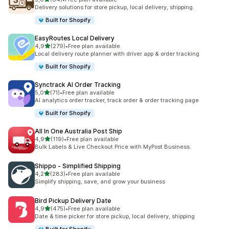
Celkový počet recenzí: 64
Delivery solutions for store pickup, local delivery, shipping.
Built for Shopify
EasyRoutes Local Delivery
z 5 hvězd
4,9
(279)
•
Free plan available
Celkový počet recenzí: 279
Local delivery route planner with driver app & order tracking
Built for Shopify
Synctrack AI Order Tracking
z 5 hvězd
5,0
(71)
•
Free plan available
Celkový počet recenzí: 71
AI analytics order tracker, track order & order tracking page
Built for Shopify
All In One Australia Post Ship
z 5 hvězd
4,9
(119)
•
Free plan available
Celkový počet recenzí: 119
Bulk Labels & Live Checkout Price with MyPost Business.
Shippo ‑ Simplified Shipping
z 5 hvězd
4,2
(283)
•
Free plan available
Celkový počet recenzí: 283
Simplify shipping, save, and grow your business
Bird Pickup Delivery Date
z 5 hvězd
4,9
(475)
•
Free plan available
Celkový počet recenzí: 475
Date & time picker for store pickup, local delivery, shipping