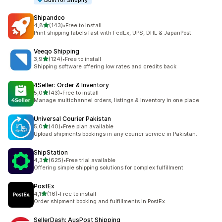
Built for Shopify
Shipandco
z 5 hvězd
4,8
(143)
•
Free to install
Celkový počet recenzí: 143
Print shipping labels fast with FedEx, UPS, DHL & JapanPost.
Veeqo Shipping
z 5 hvězd
3,9
(124)
•
Free to install
Celkový počet recenzí: 124
Shipping software offering low rates and credits back
4Seller: Order & Inventory
z 5 hvězd
5,0
(43)
•
Free to install
Celkový počet recenzí: 43
Manage multichannel orders, listings & inventory in one place
Universal Courier Pakistan
z 5 hvězd
5,0
(40)
•
Free plan available
Celkový počet recenzí: 40
Upload shipments bookings in any courier service in Pakistan.
ShipStation
z 5 hvězd
4,3
(625)
•
Free trial available
Celkový počet recenzí: 625
Offering simple shipping solutions for complex fulfillment
PostEx
z 5 hvězd
4,1
(16)
•
Free to install
Celkový počet recenzí: 16
Order shipment booking and fulfillments in PostEx
SellerDash: AusPost Shipping