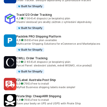
Order Tracker: sledujte objednávky a zjednodušte vracení
Built for Shopify
Track123 Order Tracking
z 5 hvězd
4,9
(1 564)
•
K dispozici je bezplatný plán
Celkový počet recenzí: 1564
Vlastní sledovač pro skvělý zážitek z vyhledání objednávky.
Built for Shopify
Packlink PRO Shipping Platform
z 5 hvězd
4,8
(869)
•
Free plan available
Celkový počet recenzí: 869
Multicarrier Shipping Solutions for eCommerce and Marketplaces
Built for Shopify
CWILL Order Tracking
z 5 hvězd
5,0
(2 854)
•
K dispozici je bezplatný plán
Celkový počet recenzí: 2854
Parcel Panel: sledování zásilek, méně WISMO, více prodejů
Built for Shopify
EZLabel: Australia Post Ship
z 5 hvězd
5,0
(795)
•
Free to install
Celkový počet recenzí: 795
MyPost Business shipping labels made simple!
Pirate Ship: CheapARR Shipping
z 5 hvězd
4,9
(159)
•
Free to install
Celkový počet recenzí: 159
Save your booty on UPS and USPS with Pirate Ship