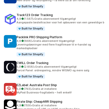
Nem ordre- og retursporing – få mere ud af din forretning
Built for Shopify
Track123 Order Tracking
ud af 5 stjerner
4,9
(1.567)
•
Gratis abonnement tilgængeligt
1567 anmeldelser i alt
Aangepaste besteltracker voor het opbouwen van een geweldige b
Built for Shopify
Packlink PRO Shipping Platform
ud af 5 stjerner
4,8
(868)
•
Gratis abonnement tilgængeligt
868 anmeldelser i alt
Leveringsløsninger med flere fragtfirmaer til e-handel og
markedspladser
Built for Shopify
CWILL Order Tracking
ud af 5 stjerner
5,0
(2.858)
•
Gratis abonnement tilgængeligt
2858 anmeldelser i alt
Parcel Panel: ordresporing, mindre WISMO og mere salg
Built for Shopify
EZLabel: Australia Post Ship
ud af 5 stjerner
5,0
(793)
•
Gratis at installere
793 anmeldelser i alt
MyPost Business-fragtlabels – helt enkelt!
Pirate Ship: CheapARR Shipping
ud af 5 stjerner
4,9
(159)
•
Gratis at installere
159 anmeldelser i alt