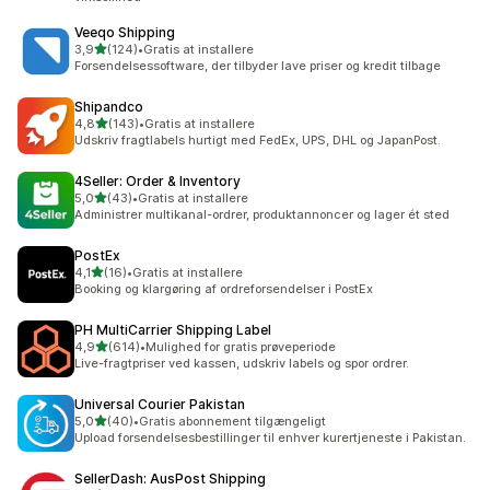
Veeqo Shipping
ud af 5 stjerner
3,9
(124)
•
Gratis at installere
124 anmeldelser i alt
Forsendelsessoftware, der tilbyder lave priser og kredit tilbage
Shipandco
ud af 5 stjerner
4,8
(143)
•
Gratis at installere
143 anmeldelser i alt
Udskriv fragtlabels hurtigt med FedEx, UPS, DHL og JapanPost.
4Seller: Order & Inventory
ud af 5 stjerner
5,0
(43)
•
Gratis at installere
43 anmeldelser i alt
Administrer multikanal-ordrer, produktannoncer og lager ét sted
PostEx
ud af 5 stjerner
4,1
(16)
•
Gratis at installere
16 anmeldelser i alt
Booking og klargøring af ordreforsendelser i PostEx
PH MultiCarrier Shipping Label
ud af 5 stjerner
4,9
(614)
•
Mulighed for gratis prøveperiode
614 anmeldelser i alt
Live-fragtpriser ved kassen, udskriv labels og spor ordrer.
Universal Courier Pakistan
ud af 5 stjerner
5,0
(40)
•
Gratis abonnement tilgængeligt
40 anmeldelser i alt
Upload forsendelsesbestillinger til enhver kurertjeneste i Pakistan.
SellerDash: AusPost Shipping