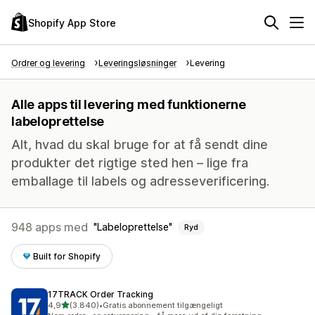
Shopify App Store
Ordrer og levering
Leveringsløsninger
Levering
Alle apps til levering med funktionerne
labeloprettelse
Alt, hvad du skal bruge for at få sendt dine
produkter det rigtige sted hen – lige fra
emballage til labels og adresseverificering.
948 apps med
Labeloprettelse
Ryd
Built for Shopify
17TRACK Order Tracking
ud af 5 stjerner
4,9
(3.840)
•
Gratis abonnement tilgængeligt
3840 anmeldelser i alt