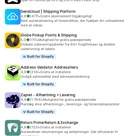
Spar en formue på UPS og USPS med Pirate Ship
Sendcloud | Shipping Platform
ud af 5 stjerner
4,6
(477)
•
Gratis abonnement tilgængeligt
477 anmeldelser i alt
Nem automatisering af forsendelse, der hjælper din virksomhed
med at vokse.
Globe Pickup Points & Shipping
ud af 5 stjerner
5,0
(111)
•
Mulighed for gratis prøveperiode
111 anmeldelser i alt
Globale udleveringssteder fra 60+ fragtfirmaer og direkte
udskrivning af labels
Built for Shopify
Address Validator AddressHero
ud af 5 stjerner
4,9
(214)
•
Gratis at installere
214 anmeldelser i alt
Undgå adressefejl med adressevalidering
Built for Shopify
Zapiet ‑ Afhentning + Levering
ud af 5 stjerner
4,9
(1.794)
•
Mulighed for gratis prøveperiode
1794 anmeldelser i alt
Planlæg dine afhentnings-, leverings- og forsendelsesordrer
Built for Shopify
Return Prime:Return & Exchange
ud af 5 stjerner
4,8
(723)
•
Gratis at installere
723 anmeldelser i alt
Automatiser returneringer og ombytninger. Gør refusioner til