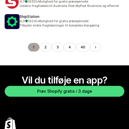
ud af 5 stjerner
4,7
(630)
•
Mulighed for gratis prøveperiode
630 anmeldelser i alt
Udskriv fragtlabels til Australia Post MyPost Business og eParcel
ShipStation
ud af 5 stjerner
4,3
(624)
•
Mulighed for gratis prøveperiode
624 anmeldelser i alt
Tilbyder enkle fragtløsninger til kompleks klargøring
1
2
3
4
40
Vil du tilføje en app?
Prøv Shopify gratis i 3 dage