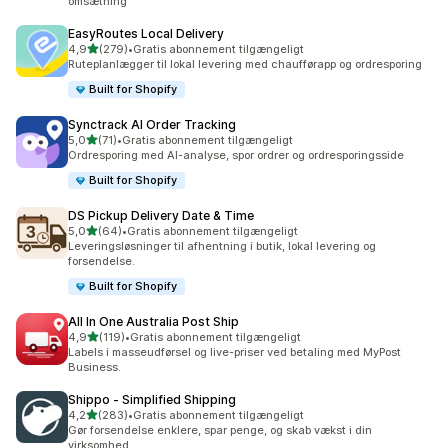
omsætning
EasyRoutes Local Delivery
ud af 5 stjerner
4,9
(279)
•
Gratis abonnement tilgængeligt
279 anmeldelser i alt
Ruteplanlægger til lokal levering med chaufførapp og ordresporing
Built for Shopify
Synctrack AI Order Tracking
ud af 5 stjerner
5,0
(71)
•
Gratis abonnement tilgængeligt
71 anmeldelser i alt
Ordresporing med AI-analyse, spor ordrer og ordresporingsside
Built for Shopify
DS Pickup Delivery Date & Time
ud af 5 stjerner
5,0
(64)
•
Gratis abonnement tilgængeligt
64 anmeldelser i alt
Leveringsløsninger til afhentning i butik, lokal levering og
forsendelse.
Built for Shopify
All In One Australia Post Ship
ud af 5 stjerner
4,9
(119)
•
Gratis abonnement tilgængeligt
119 anmeldelser i alt
Labels i masseudførsel og live-priser ved betaling med MyPost
Business.
Shippo ‑ Simplified Shipping
ud af 5 stjerner
4,2
(283)
•
Gratis abonnement tilgængeligt
283 anmeldelser i alt
Gør forsendelse enklere, spar penge, og skab vækst i din
virksomhed