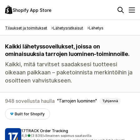
Shopify App Store
Tilaukset ja toimitukset
Lähetysratkaisut
Lähetys
Kaikki lähetyssovellukset, joissa on
ominaisuuksia tarrojen luominen-toiminnoille.
Kaikki, mitä tarvitset saadaksesi tuotteesi
oikeaan paikkaan – paketoinnista merkintöihin ja
osoitteen vahvistukseen.
948 sovellusta haulla
Tarrojen luominen
Tyhjennä
Built for Shopify
17TRACK Order Tracking
/ 5 tähteä
4,9
(3 839)
•
Ilmainen sopimus saatavilla
3839 arvostelua yhteensä