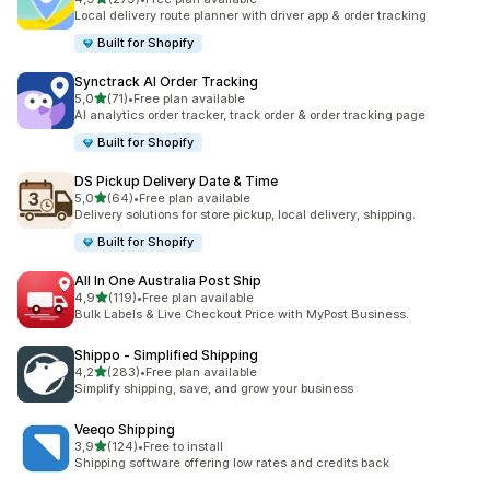
279 arvostelua yhteensä
Local delivery route planner with driver app & order tracking
Built for Shopify
Synctrack AI Order Tracking
/ 5 tähteä
5,0
(71)
•
Free plan available
71 arvostelua yhteensä
AI analytics order tracker, track order & order tracking page
Built for Shopify
DS Pickup Delivery Date & Time
/ 5 tähteä
5,0
(64)
•
Free plan available
64 arvostelua yhteensä
Delivery solutions for store pickup, local delivery, shipping.
Built for Shopify
All In One Australia Post Ship
/ 5 tähteä
4,9
(119)
•
Free plan available
119 arvostelua yhteensä
Bulk Labels & Live Checkout Price with MyPost Business.
Shippo ‑ Simplified Shipping
/ 5 tähteä
4,2
(283)
•
Free plan available
283 arvostelua yhteensä
Simplify shipping, save, and grow your business
Veeqo Shipping
/ 5 tähteä
3,9
(124)
•
Free to install
124 arvostelua yhteensä
Shipping software offering low rates and credits back