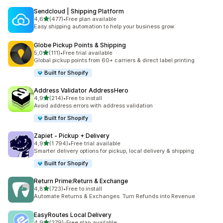
Sendcloud | Shipping Platform
/ 5 tähteä
4,6
(477)
•
Free plan available
477 arvostelua yhteensä
Easy shipping automation to help your business grow.
Globe Pickup Points & Shipping
/ 5 tähteä
5,0
(111)
•
Free trial available
111 arvostelua yhteensä
Global pickup points from 60+ carriers & direct label printing
Built for Shopify
Address Validator AddressHero
/ 5 tähteä
4,9
(214)
•
Free to install
214 arvostelua yhteensä
Avoid address errors with address validation
Built for Shopify
Zapiet ‑ Pickup + Delivery
/ 5 tähteä
4,9
(1 794)
•
Free trial available
1794 arvostelua yhteensä
Smarter delivery options for pickup, local delivery & shipping
Built for Shopify
Return Prime:Return & Exchange
/ 5 tähteä
4,8
(723)
•
Free to install
723 arvostelua yhteensä
Automate Returns & Exchanges. Turn Refunds into Revenue
EasyRoutes Local Delivery
/ 5 tähteä
4,9
(279)
•
Free plan available