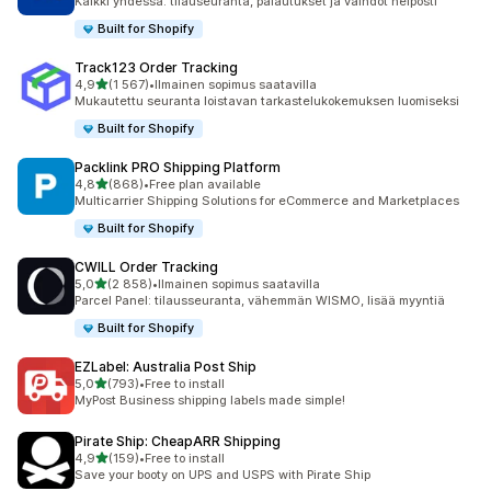
Kaikki yhdessä: tilauseuranta, palautukset ja vaihdot helposti
Built for Shopify
Track123 Order Tracking
/ 5 tähteä
4,9
(1 567)
•
Ilmainen sopimus saatavilla
1567 arvostelua yhteensä
Mukautettu seuranta loistavan tarkastelukokemuksen luomiseksi
Built for Shopify
Packlink PRO Shipping Platform
/ 5 tähteä
4,8
(868)
•
Free plan available
868 arvostelua yhteensä
Multicarrier Shipping Solutions for eCommerce and Marketplaces
Built for Shopify
CWILL Order Tracking
/ 5 tähteä
5,0
(2 858)
•
Ilmainen sopimus saatavilla
2858 arvostelua yhteensä
Parcel Panel: tilausseuranta, vähemmän WISMO, lisää myyntiä
Built for Shopify
EZLabel: Australia Post Ship
/ 5 tähteä
5,0
(793)
•
Free to install
793 arvostelua yhteensä
MyPost Business shipping labels made simple!
Pirate Ship: CheapARR Shipping
/ 5 tähteä
4,9
(159)
•
Free to install
159 arvostelua yhteensä
Save your booty on UPS and USPS with Pirate Ship