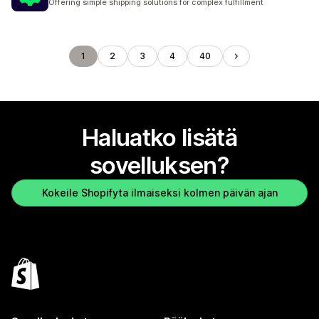
Offering simple shipping solutions for complex fulfillment
1
2
3
4
40
Haluatko lisätä
sovelluksen?
Kokeile Shopifyta ilmaiseksi kolmen päivän ajan