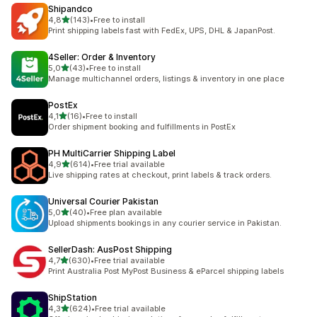
Shipandco
/ 5 tähteä
4,8
(143)
•
Free to install
143 arvostelua yhteensä
Print shipping labels fast with FedEx, UPS, DHL & JapanPost.
4Seller: Order & Inventory
/ 5 tähteä
5,0
(43)
•
Free to install
43 arvostelua yhteensä
Manage multichannel orders, listings & inventory in one place
PostEx
/ 5 tähteä
4,1
(16)
•
Free to install
16 arvostelua yhteensä
Order shipment booking and fulfillments in PostEx
PH MultiCarrier Shipping Label
/ 5 tähteä
4,9
(614)
•
Free trial available
614 arvostelua yhteensä
Live shipping rates at checkout, print labels & track orders.
Universal Courier Pakistan
/ 5 tähteä
5,0
(40)
•
Free plan available
40 arvostelua yhteensä
Upload shipments bookings in any courier service in Pakistan.
SellerDash: AusPost Shipping
/ 5 tähteä
4,7
(630)
•
Free trial available
630 arvostelua yhteensä
Print Australia Post MyPost Business & eParcel shipping labels
ShipStation
/ 5 tähteä
4,3
(624)
•
Free trial available
624 arvostelua yhteensä