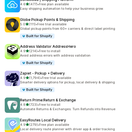
5つ星中
4.6
(477)
•
Free plan available
合計レビュー数：477件
Easy shipping automation to help your business grow.
Globe Pickup Points & Shipping
5つ星中
5.0
(111)
•
Free trial available
合計レビュー数：111件
Global pickup points from 60+ carriers & direct label printing
Built for Shopify
Address Validator AddressHero
5つ星中
4.9
(214)
•
Free to install
合計レビュー数：214件
Avoid address errors with address validation
Built for Shopify
Zapiet ‑ Pickup + Delivery
5つ星中
4.9
(1,794)
•
Free trial available
合計レビュー数：1794件
Smarter delivery options for pickup, local delivery & shipping
Built for Shopify
Return Prime:Return & Exchange
5つ星中
4.8
(723)
•
Free to install
合計レビュー数：723件
Automate Returns & Exchanges. Turn Refunds into Revenue
EasyRoutes Local Delivery
5つ星中
4.9
(279)
•
Free plan available
合計レビュー数：279件
Local delivery route planner with driver app & order tracking