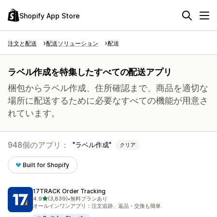
Shopify App Store
注文と配送
配送ソリューション
配送
ラベル作成を特集したすべての配送アプリ
梱包からラベル作成、住所確認まで、商品を適切な
場所に配送するために必要なすべての機能が用意さ
れています。
948個のアプリ：
ラベル作成
クリア
Built for Shopify
17TRACK Order Tracking
5つ星中
4.9
(3,839)
•
無料プランあり
合計レビュー数：3839件
オールインワンアプリ：注文追跡、返品・交換も簡単