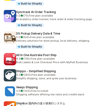
Built for Shopify
Synctrack AI Order Tracking
5つ星中
5.0
(71)
•
Free plan available
合計レビュー数：71件
AI analytics order tracker, track order & order tracking page
Built for Shopify
DS Pickup Delivery Date & Time
5つ星中
5.0
(64)
•
Free plan available
合計レビュー数：64件
Delivery solutions for store pickup, local delivery, shipping.
Built for Shopify
All In One Australia Post Ship
5つ星中
4.9
(119)
•
Free plan available
合計レビュー数：119件
Bulk Labels & Live Checkout Price with MyPost Business.
Shippo ‑ Simplified Shipping
5つ星中
4.2
(283)
•
Free plan available
合計レビュー数：283件
Simplify shipping, save, and grow your business
Veeqo Shipping
5つ星中
3.9
(124)
•
Free to install
合計レビュー数：124件
Shipping software offering low rates and credits back
Ship&co 国内外の送り状発行システム