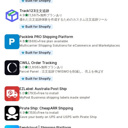
Built for Shopify
Track123注文追跡
5つ星中
4.9
(1,567)
•
無料プランあり
合計レビュー数：1567件
優れた注文追跡体験を作成するためのカスタム注文追跡ツール
Built for Shopify
Packlink PRO Shipping Platform
5つ星中
4.8
(868)
•
Free plan available
合計レビュー数：868件
Multicarrier Shipping Solutions for eCommerce and Marketplaces
Built for Shopify
CWILL Order Tracking
5つ星中
5.0
(2,858)
•
無料プランあり
合計レビュー数：2858件
Parcel Panel：注文追跡でWISMOを削減し、売上を伸ばす
Built for Shopify
EZLabel: Australia Post Ship
5つ星中
5.0
(793)
•
Free to install
合計レビュー数：793件
MyPost Business shipping labels made simple!
Pirate Ship: CheapARR Shipping
5つ星中
4.9
(159)
•
Free to install
合計レビュー数：159件
Save your booty on UPS and USPS with Pirate Ship
Sendcloud | Shipping Platform