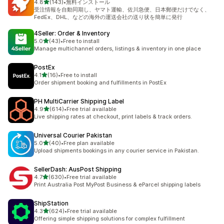
5つ星中
4.8
(143)
•
無料インストール
合計レビュー数：143件
受注情報を自動同期し、ヤマト運輸、佐川急便、日本郵便だけでなく、
FedEx、DHL、などの海外の運送会社の送り状を簡単に発行
4Seller: Order & Inventory
5つ星中
5.0
(43)
•
Free to install
合計レビュー数：43件
Manage multichannel orders, listings & inventory in one place
PostEx
5つ星中
4.1
(16)
•
Free to install
合計レビュー数：16件
Order shipment booking and fulfillments in PostEx
PH MultiCarrier Shipping Label
5つ星中
4.9
(614)
•
Free trial available
合計レビュー数：614件
Live shipping rates at checkout, print labels & track orders.
Universal Courier Pakistan
5つ星中
5.0
(40)
•
Free plan available
合計レビュー数：40件
Upload shipments bookings in any courier service in Pakistan.
SellerDash: AusPost Shipping
5つ星中
4.7
(630)
•
Free trial available
合計レビュー数：630件
Print Australia Post MyPost Business & eParcel shipping labels
ShipStation
5つ星中
4.3
(624)
•
Free trial available
合計レビュー数：624件
Offering simple shipping solutions for complex fulfillment