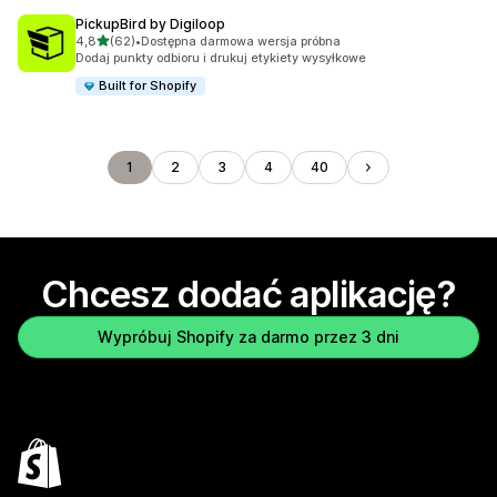
PickupBird by Digiloop
na 5 gwiazdek
4,8
(62)
•
Dostępna darmowa wersja próbna
Łączna liczba recenzji: 62
Dodaj punkty odbioru i drukuj etykiety wysyłkowe
Built for Shopify
1
2
3
4
40
Chcesz dodać aplikację?
Wypróbuj Shopify za darmo przez 3 dni