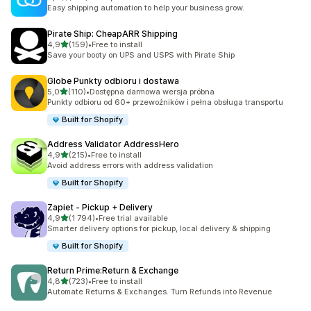
Łączna liczba recenzji: 477
Easy shipping automation to help your business grow.
Pirate Ship: CheapARR Shipping
na 5 gwiazdek
4,9
(159)
•
Free to install
Łączna liczba recenzji: 159
Save your booty on UPS and USPS with Pirate Ship
Globe Punkty odbioru i dostawa
na 5 gwiazdek
5,0
(110)
•
Dostępna darmowa wersja próbna
Łączna liczba recenzji: 110
Punkty odbioru od 60+ przewoźników i pełna obsługa transportu
Built for Shopify
Address Validator AddressHero
na 5 gwiazdek
4,9
(215)
•
Free to install
Łączna liczba recenzji: 215
Avoid address errors with address validation
Built for Shopify
Zapiet ‑ Pickup + Delivery
na 5 gwiazdek
4,9
(1 794)
•
Free trial available
Łączna liczba recenzji: 1794
Smarter delivery options for pickup, local delivery & shipping
Built for Shopify
Return Prime:Return & Exchange
na 5 gwiazdek
4,8
(723)
•
Free to install
Łączna liczba recenzji: 723
Automate Returns & Exchanges. Turn Refunds into Revenue