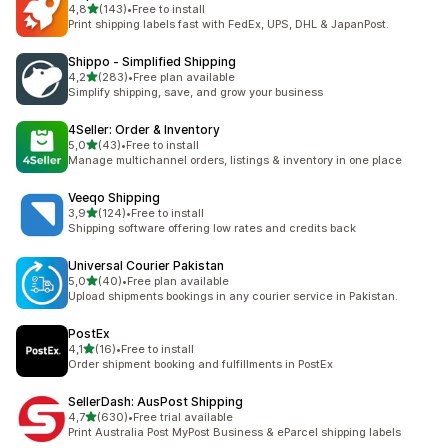
na 5 gwiazdek
4,8
(143)
•
Free to install
Łączna liczba recenzji: 143
Print shipping labels fast with FedEx, UPS, DHL & JapanPost.
Shippo ‑ Simplified Shipping
na 5 gwiazdek
4,2
(283)
•
Free plan available
Łączna liczba recenzji: 283
Simplify shipping, save, and grow your business
4Seller: Order & Inventory
na 5 gwiazdek
5,0
(43)
•
Free to install
Łączna liczba recenzji: 43
Manage multichannel orders, listings & inventory in one place
Veeqo Shipping
na 5 gwiazdek
3,9
(124)
•
Free to install
Łączna liczba recenzji: 124
Shipping software offering low rates and credits back
Universal Courier Pakistan
na 5 gwiazdek
5,0
(40)
•
Free plan available
Łączna liczba recenzji: 40
Upload shipments bookings in any courier service in Pakistan.
PostEx
na 5 gwiazdek
4,1
(16)
•
Free to install
Łączna liczba recenzji: 16
Order shipment booking and fulfillments in PostEx
SellerDash: AusPost Shipping
na 5 gwiazdek
4,7
(630)
•
Free trial available
Łączna liczba recenzji: 630
Print Australia Post MyPost Business & eParcel shipping labels