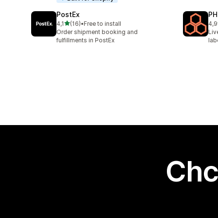
PostEx
PH
na 5 gwiazdek
4,1
(16)
•
Free to install
4,9
Łączna liczba recenzji: 16
Łąc
Order shipment booking and
Liv
fulfillments in PostEx
lab
Chc