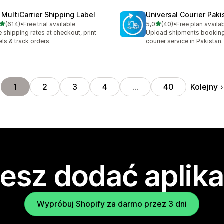
 MultiCarrier Shipping Label
Universal Courier Paki
na 5 gwiazdek
na 5 gwiazdek
(614)
•
Free trial available
5,0
(40)
•
Free plan availa
zna liczba recenzji: 614
Łączna liczba recenzji: 40
e shipping rates at checkout, print
Upload shipments booking
els & track orders.
courier service in Pakistan.
Kolejny
1
2
3
4
…
40
esz dodać aplika
Wypróbuj Shopify za darmo przez 3 dni