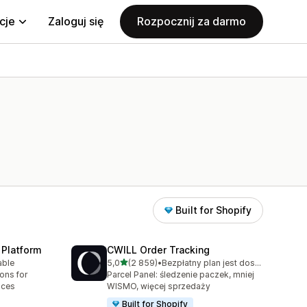
cje
Zaloguj się
Rozpocznij za darmo
Built for Shopify
 Platform
CWILL Order Tracking
na 5 gwiazdek
able
5,0
(2 859)
•
Bezpłatny plan jest dostępny
0
Łączna liczba recenzji: 2859
ions for
Parcel Panel: śledzenie paczek, mniej
aces
WISMO, więcej sprzedaży
Built for Shopify