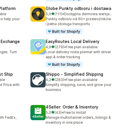
Platform
Globe Punkty odbioru i dostawa
na 5 gwiazdek
able
5,0
(111)
•
Dostępna darmowa wersja próbna
7
Łączna liczba recenzji: 111
to help your
Punkty odbioru od 60+ przewoźników
i pełna obsługa transportu
Built for Shopify
& Exchange
EasyRoutes Local Delivery
na 5 gwiazdek
4,9
(279)
•
Free plan available
4
Łączna liczba recenzji: 279
nges. Turn
Local delivery route planner with driver
app & order tracking
Built for Shopify
st Ship
Shippo ‑ Simplified Shipping
na 5 gwiazdek
ble
4,2
(283)
•
Free plan available
Łączna liczba recenzji: 283
t Price with
Simplify shipping, save, and grow your
business
4Seller: Order & Inventory
na 5 gwiazdek
5,0
(43)
•
Free to install
Łączna liczba recenzji: 43
with FedEx,
Manage multichannel orders, listings &
inventory in one place