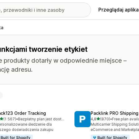
Przeglądaj aplika
ka
nkcjami tworzenie etykiet
e produkty dotarły w odpowiednie miejsce –
cję adresu.
ack123 Order Tracking
Packlink PRO Shipping
na 5 gwiazdek
na 5 gwiazdek
(1 567)
•
Bezpłatny plan jest dostępny
4,8
(870)
•
Free plan avail
zna liczba recenzji: 1567
Łączna liczba recenzji: 87
rsonalizowane śledzenie dla
Multicarrier Shipping Solut
szego doświadczenia zakupu
eCommerce and Marketpl
Built for Shopify
Built for Shopify