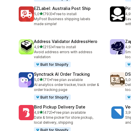
EZLabel: Australia Post Ship
Pi
na 5 gwiazdek
5,0
(793)
•
Free to install
4,9
Łączna liczba recenzji: 793
Łąc
MyPost Business shipping labels
Sav
made simple!
wit
Address Validator AddressHero
Za
na 5 gwiazdek
4,9
(215)
•
Free to install
4,9
Łączna liczba recenzji: 215
Łąc
Avoid address errors with address
Sma
validation
loc
Built for Shopify
Synctrack AI Order Tracking
DS
na 5 gwiazdek
5,0
(71)
•
Free plan available
5,0
Łączna liczba recenzji: 71
Łąc
AI analytics order tracker, track order &
Del
order tracking page
loc
Built for Shopify
Bird Pickup Delivery Date
Ve
na 5 gwiazdek
4,9
(472)
•
Free plan available
3,9
Łączna liczba recenzji: 472
Łąc
Date & time picker for store pickup,
Shi
local delivery, shipping
and
Built for Shopify