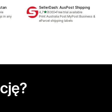
stan
SellerDash: AusPost Shipping
na 5 gwiazdek
ble
4,7
(630)
•
Free trial available
Łączna liczba recenzji: 630
s in any
Print Australia Post MyPost Business &
eParcel shipping labels
cję?