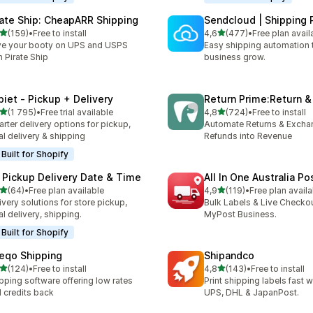
rate Ship: CheapARR Shipping
Sendcloud | Shipping 
na 5 gwiazdek
na 5 gwiazdek
(159)
•
Free to install
4,6
(477)
•
Free plan avail
zna liczba recenzji: 159
Łączna liczba recenzji: 47
e your booty on UPS and USPS
Easy shipping automation 
h Pirate Ship
business grow.
piet ‑ Pickup + Delivery
Return Prime:Return 
na 5 gwiazdek
na 5 gwiazdek
(1 795)
•
Free trial available
4,8
(724)
•
Free to install
zna liczba recenzji: 1795
Łączna liczba recenzji: 72
rter delivery options for pickup,
Automate Returns & Excha
al delivery & shipping
Refunds into Revenue
Built for Shopify
 Pickup Delivery Date & Time
All In One Australia Po
na 5 gwiazdek
na 5 gwiazdek
(64)
•
Free plan available
4,9
(119)
•
Free plan availa
zna liczba recenzji: 64
Łączna liczba recenzji: 119
ivery solutions for store pickup,
Bulk Labels & Live Checkou
al delivery, shipping.
MyPost Business.
Built for Shopify
eqo Shipping
Shipandco
na 5 gwiazdek
na 5 gwiazdek
(124)
•
Free to install
4,8
(143)
•
Free to install
zna liczba recenzji: 124
Łączna liczba recenzji: 143
pping software offering low rates
Print shipping labels fast 
 credits back
UPS, DHL & JapanPost.