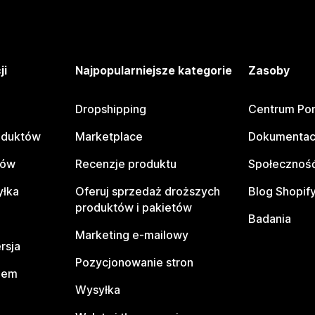
ji
Najpopularniejsze kategorie
Zasoby
Dropshipping
Centrum Po
oduktów
Marketplace
Dokumentac
tów
Recenzje produktu
Społeczność
yłka
Oferuj sprzedaż droższych
Blog Shopif
produktów i pakietów
Badania
Marketing e-mailowy
rsja
Pozycjonowanie stron
pem
Wysyłka