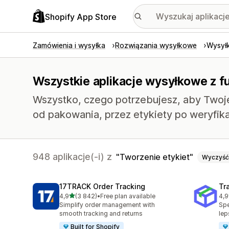
Shopify App Store
Zamówienia i wysyłka
Rozwiązania wysyłkowe
Wysył
Wszystkie aplikacje wysyłkowe z fu
Wszystko, czego potrzebujesz, aby Twoj
od pakowania, przez etykiety po weryfika
948 aplikacje(-i) z
Tworzenie etykiet
Wyczyść
17TRACK Order Tracking
Tr
na 5 gwiazdek
4,9
(3 842)
•
Free plan available
4,9
Łączna liczba recenzji: 3842
Łąc
Simplify order management with
Spe
smooth tracking and returns
lep
Built for Shopify