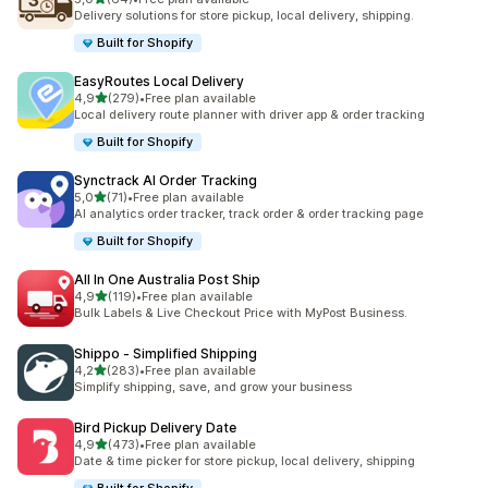
64 total de avaliações
Delivery solutions for store pickup, local delivery, shipping.
Built for Shopify
EasyRoutes Local Delivery
de 5 estrelas
4,9
(279)
•
Free plan available
279 total de avaliações
Local delivery route planner with driver app & order tracking
Built for Shopify
Synctrack AI Order Tracking
de 5 estrelas
5,0
(71)
•
Free plan available
71 total de avaliações
AI analytics order tracker, track order & order tracking page
Built for Shopify
All In One Australia Post Ship
de 5 estrelas
4,9
(119)
•
Free plan available
119 total de avaliações
Bulk Labels & Live Checkout Price with MyPost Business.
Shippo ‑ Simplified Shipping
de 5 estrelas
4,2
(283)
•
Free plan available
283 total de avaliações
Simplify shipping, save, and grow your business
Bird Pickup Delivery Date
de 5 estrelas
4,9
(473)
•
Free plan available
473 total de avaliações
Date & time picker for store pickup, local delivery, shipping