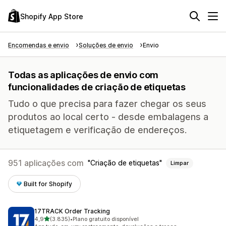
Shopify App Store
Encomendas e envio
Soluções de envio
Envio
Todas as aplicações de envio com
funcionalidades de criação de etiquetas
Tudo o que precisa para fazer chegar os seus
produtos ao local certo - desde embalagens a
etiquetagem e verificação de endereços.
951 aplicações com
Criação de etiquetas
Limpar
Built for Shopify
17TRACK Order Tracking
de 5 estrelas
4,9
(3.835)
•
Plano gratuito disponível
3835 total de avaliações