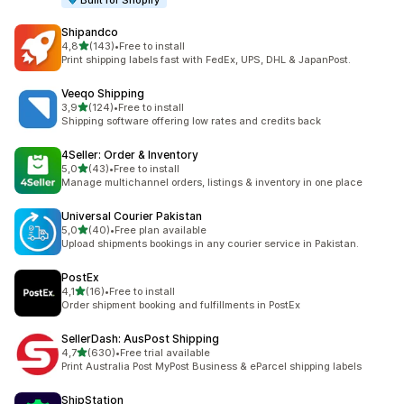
Built for Shopify
Shipandco
de 5 estrelas
4,8
(143)
•
Free to install
143 total de avaliações
Print shipping labels fast with FedEx, UPS, DHL & JapanPost.
Veeqo Shipping
de 5 estrelas
3,9
(124)
•
Free to install
124 total de avaliações
Shipping software offering low rates and credits back
4Seller: Order & Inventory
de 5 estrelas
5,0
(43)
•
Free to install
43 total de avaliações
Manage multichannel orders, listings & inventory in one place
Universal Courier Pakistan
de 5 estrelas
5,0
(40)
•
Free plan available
40 total de avaliações
Upload shipments bookings in any courier service in Pakistan.
PostEx
de 5 estrelas
4,1
(16)
•
Free to install
16 total de avaliações
Order shipment booking and fulfillments in PostEx
SellerDash: AusPost Shipping
de 5 estrelas
4,7
(630)
•
Free trial available
630 total de avaliações
Print Australia Post MyPost Business & eParcel shipping labels
ShipStation