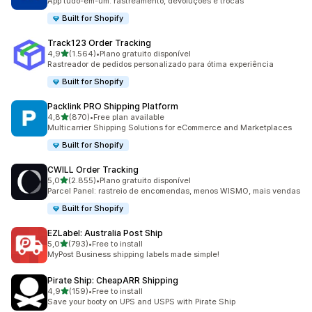
App tudo-em-um: rastreamento, devoluções e trocas
Built for Shopify
Track123 Order Tracking
de 5 estrelas
4,9
(1.564)
•
Plano gratuito disponível
1564 total de avaliações
Rastreador de pedidos personalizado para ótima experiência
Built for Shopify
Packlink PRO Shipping Platform
de 5 estrelas
4,8
(870)
•
Free plan available
870 total de avaliações
Multicarrier Shipping Solutions for eCommerce and Marketplaces
Built for Shopify
CWILL Order Tracking
de 5 estrelas
5,0
(2.855)
•
Plano gratuito disponível
2855 total de avaliações
Parcel Panel: rastreio de encomendas, menos WISMO, mais vendas
Built for Shopify
EZLabel: Australia Post Ship
de 5 estrelas
5,0
(793)
•
Free to install
793 total de avaliações
MyPost Business shipping labels made simple!
Pirate Ship: CheapARR Shipping
de 5 estrelas
4,9
(159)
•
Free to install
159 total de avaliações
Save your booty on UPS and USPS with Pirate Ship