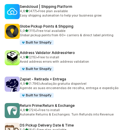
Sendcloud | Shipping Platform
de 5 estrelas
4,6
(477)
•
Free plan available
477 total de avaliações
Easy shipping automation to help your business grow.
Globe Pickup Points & Shipping
de 5 estrelas
5,0
(111)
•
Free trial available
111 total de avaliações
Global pickup points from 60+ carriers & direct label printing
Built for Shopify
Address Validator AddressHero
de 5 estrelas
4,9
(215)
•
Free to install
215 total de avaliações
Avoid address errors with address validation
Built for Shopify
Zapiet ‑ Retirada + Entrega
de 5 estrelas
4,9
(1.796)
•
Avaliação gratuita disponível
1796 total de avaliações
Agende as suas encomendas de recolha, entrega e expedição
Built for Shopify
Return Prime:Return & Exchange
de 5 estrelas
4,8
(724)
•
Free to install
724 total de avaliações
Automate Returns & Exchanges. Turn Refunds into Revenue
DS Pickup Delivery Date & Time
de 5 estrelas
5,0
(64)
•
Free plan available