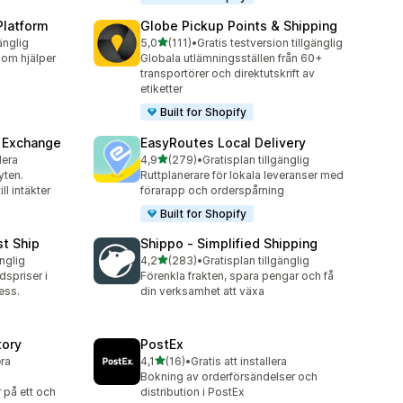
Platform
Globe Pickup Points & Shipping
av 5 stjärnor
änglig
5,0
(111)
•
Gratis testversion tillgänglig
111 recensioner totalt
som hjälper
Globala utlämningsställen från 60+
transportörer och direktutskrift av
etiketter
Built for Shopify
& Exchange
EasyRoutes Local Delivery
av 5 stjärnor
lera
4,9
(279)
•
Gratisplan tillgänglig
279 recensioner totalt
yten.
Ruttplanerare för lokala leveranser med
ll intäkter
förarapp och orderspårning
Built for Shopify
st Ship
Shippo ‑ Simplified Shipping
av 5 stjärnor
änglig
4,2
(283)
•
Gratisplan tillgänglig
283 recensioner totalt
dspriser i
Förenkla frakten, spara pengar och få
ess.
din verksamhet att växa
tory
PostEx
av 5 stjärnor
era
4,1
(16)
•
Gratis att installera
16 recensioner totalt
Bokning av orderförsändelser och
 på ett och
distribution i PostEx