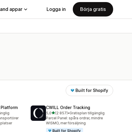
land appar
Logga in
Börja gratis
Built for Shopify
 Platform
CWILL Order Tracking
av 5 stjärnor
änglig
5,0
(2 857)
•
Gratisplan tillgänglig
2857 recensioner totalt
ansportörer
Parcel Panel: spåra ordrar, mindre
platser
WISMO, mer försäljning
Built for Shopify