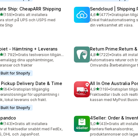
rate Ship: CheapARR Shipping
Sendcloud | Shipping 
av 5 stjärnor
av 5 stjärnor
(159)
•
Gratis att installera
4,6
(477)
•
Gratisplan tillg
 recensioner totalt
477 recensioner totalt
ra stort på UPS och USPS med
Enkel fraktautomatisering 
ate Ship
din verksamhet att växa.
piet ‑ Hämtning + Leverans
Return Prime:Return 
av 5 stjärnor
av 5 stjärnor
(1 792)
•
Gratis testversion tillgänglig
4,8
(722)
•
Gratis att instal
2 recensioner totalt
722 recensioner totalt
emalägg dina upphämtningar,
Automatisera returer och b
eranser och frakter
Omvandla återbetalningar ti
Built for Shopify
 Pickup Delivery Date & Time
All In One Australia Po
av 5 stjärnor
av 5 stjärnor
(64)
•
Gratisplan tillgänglig
4,9
(119)
•
Gratisplan tillg
recensioner totalt
119 recensioner totalt
eranslösningar för upphämtning i
Fraktsedlar i bulk och realti
ik, lokal leverans och frakt.
kassan med MyPost Busin
Built for Shopify
ipandco
4Seller: Order & Inven
av 5 stjärnor
av 5 stjärnor
(143)
•
Gratis att installera
5,0
(43)
•
Gratis att install
 recensioner totalt
43 recensioner totalt
iv ut fraktsedlar snabbt med FedEx,
Hantera flerkanalsordrar,
, DHL och JapanPost.
produktannonser och lager