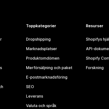
Toppkategorier
Resurser
r
Dropshipping
Shopifys hjä
Marknadsplatser
API-dokume
Produktomdömen
Shopify Co
s
Merförsäljning och paket
Forskning
E-postmarknadsföring
ch
SEO
Leverans
Valuta och språk