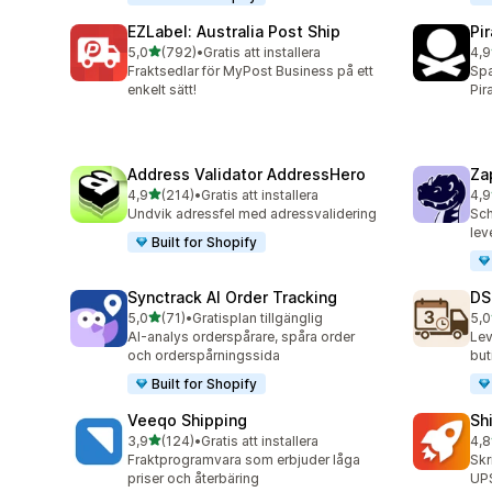
EZLabel: Australia Post Ship
Pi
av 5 stjärnor
5,0
(792)
•
Gratis att installera
4,9
792 recensioner totalt
159
Fraktsedlar för MyPost Business på ett
Spa
enkelt sätt!
Pir
Address Validator AddressHero
Za
av 5 stjärnor
4,9
(214)
•
Gratis att installera
4,9
214 recensioner totalt
179
Undvik adressfel med adressvalidering
Sch
lev
Built for Shopify
Synctrack AI Order Tracking
DS
av 5 stjärnor
5,0
(71)
•
Gratisplan tillgänglig
5,0
71 recensioner totalt
64 
AI-analys orderspårare, spåra order
Lev
och orderspårningssida
but
Built for Shopify
Veeqo Shipping
Sh
av 5 stjärnor
3,9
(124)
•
Gratis att installera
4,8
124 recensioner totalt
143
Fraktprogramvara som erbjuder låga
Skr
priser och återbäring
UPS