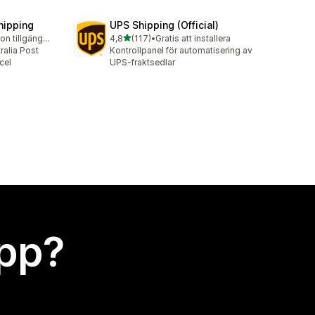
hipping
UPS Shipping (Official)
av 5 stjärnor
Gratis testversion tillgänglig
4,8
(117)
•
Gratis att installera
117 recensioner totalt
tralia Post
Kontrollpanel för automatisering av
cel
UPS-fraktsedlar
app?