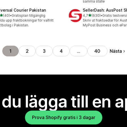
samma ställe
iversal Courier Pakistan
SellerDash: AusPost S
av 5 stjärnor
av 5 stjärnor
(40)
•
Gratisplan tillgänglig
4,7
(630)
•
recensioner totalt
630 recensioner totalt
da upp fraktbokningar för valfritt
Skriv ut fraktsedlar för Aus
ktbolag i Pakistan.
MyPost Business och ePar
Nästa
1
2
3
4
…
40
l du lägga till en 
Prova Shopify gratis i 3 dagar