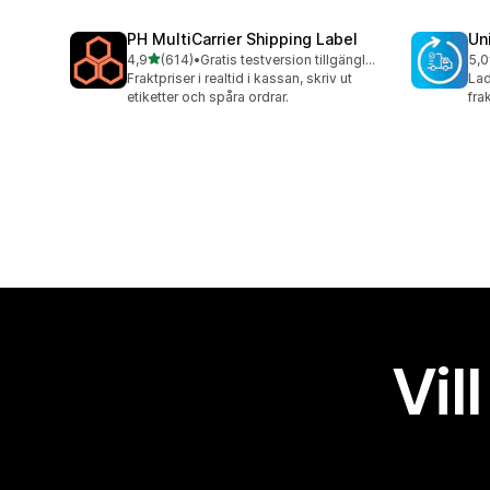
PH MultiCarrier Shipping Label
Un
av 5 stjärnor
4,9
(614)
•
Gratis testversion tillgänglig
5,0
614 recensioner totalt
40 
Fraktpriser i realtid i kassan, skriv ut
Lad
etiketter och spåra ordrar.
fra
Vil