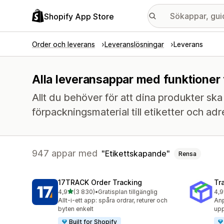
Shopify App Store
Order och leverans
Leveranslösningar
Leverans
Alla leveransappar med funktioner 
Allt du behöver för att dina produkter ska k
förpackningsmaterial till etiketter och adr
947 appar med
Etikettskapande
Rensa
17TRACK Order Tracking
Tr
av 5 stjärnor
4,9
(3 830)
•
Gratisplan tillgänglig
4,9
3830 recensioner totalt
156
Allt-i-ett app: spåra ordrar, returer och
Anp
byten enkelt
upp
Built for Shopify