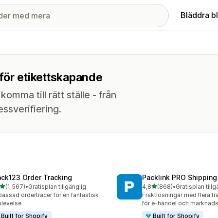
Bläddra b
för etikettskapande
omma till rätt ställe - från
essverifiering.
ack123 Order Tracking
Packlink PRO Shipping
av 5 stjärnor
av 5 stjärnor
(1 567)
•
Gratisplan tillgänglig
4,8
(868)
•
Gratisplan tillg
7 recensioner totalt
868 recensioner totalt
assad ordertracer för en fantastisk
Fraktlösningar med flera tr
levelse
för e-handel och marknads
Built for Shopify
Built for Shopify