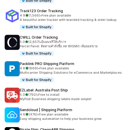
Built for Shopify
Track123 Order Tracking
เต็ม 5 ดาว
4.9
(1,566)
•
Free plan available
ทั้งหมด 1566 รีวิว
A beautiful order tracker with branded tracking & order lookup
Built for Shopify
CWILL Order Tracking
เต็ม 5 ดาว
5.0
(2,857)
•
มีแผนฟรีให้บริการ
ทั้งหมด 2857 รีวิว
Parcel Panel: ติดตามคำสั่งซื้อ ลด WISMO เพิ่มยอดขาย
Built for Shopify
Packlink PRO Shipping Platform
เต็ม 5 ดาว
4.8
(869)
•
Free plan available
ทั้งหมด 869 รีวิว
Multicarrier Shipping Solutions for eCommerce and Marketplaces
Built for Shopify
EZLabel: Australia Post Ship
เต็ม 5 ดาว
5.0
(792)
•
Free to install
ทั้งหมด 792 รีวิว
MyPost Business shipping labels made simple!
Sendcloud | Shipping Platform
เต็ม 5 ดาว
4.6
(476)
•
Free plan available
ทั้งหมด 476 รีวิว
Easy shipping automation to help your business grow.
Pirate Ship: CheapARR Shipping