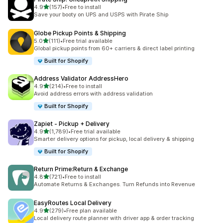
เต็ม 5 ดาว
4.9
(157)
•
Free to install
ทั้งหมด 157 รีวิว
Save your booty on UPS and USPS with Pirate Ship
Globe Pickup Points & Shipping
เต็ม 5 ดาว
5.0
(111)
•
Free trial available
ทั้งหมด 111 รีวิว
Global pickup points from 60+ carriers & direct label printing
Built for Shopify
Address Validator AddressHero
เต็ม 5 ดาว
4.9
(214)
•
Free to install
ทั้งหมด 214 รีวิว
Avoid address errors with address validation
Built for Shopify
Zapiet ‑ Pickup + Delivery
เต็ม 5 ดาว
4.9
(1,789)
•
Free trial available
ทั้งหมด 1789 รีวิว
Smarter delivery options for pickup, local delivery & shipping
Built for Shopify
Return Prime:Return & Exchange
เต็ม 5 ดาว
4.8
(721)
•
Free to install
ทั้งหมด 721 รีวิว
Automate Returns & Exchanges. Turn Refunds into Revenue
EasyRoutes Local Delivery
เต็ม 5 ดาว
4.9
(279)
•
Free plan available
ทั้งหมด 279 รีวิว
Local delivery route planner with driver app & order tracking