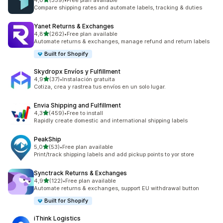
4,0
(359)
•
Free plan available
359 total de avaliações
Compare shipping rates and automate labels, tracking & duties
Yanet Returns & Exchanges
de 5 estrelas
4,8
(262)
•
Free plan available
262 total de avaliações
Automate returns & exchanges, manage refund and return labels
Built for Shopify
Skydropx Envíos y Fulfillment
de 5 estrelas
4,9
(37)
•
Instalación gratuita
37 total de avaliações
Cotiza, crea y rastrea tus envíos en un solo lugar.
Envia Shipping and Fulfillment
de 5 estrelas
4,3
(459)
•
Free to install
459 total de avaliações
Rapidly create domestic and international shipping labels
PeakShip
de 5 estrelas
5,0
(53)
•
Free plan available
53 total de avaliações
Print/track shipping labels and add pickup points to yor store
Synctrack Returns & Exchanges
de 5 estrelas
4,9
(122)
•
Free plan available
122 total de avaliações
Automate returns & exchanges, support EU withdrawal button
Built for Shopify
iThink Logistics