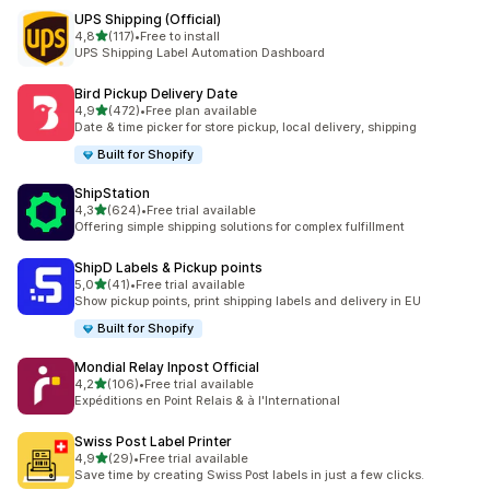
UPS Shipping (Official)
de 5 estrelas
4,8
(117)
•
Free to install
117 total de avaliações
UPS Shipping Label Automation Dashboard
Bird Pickup Delivery Date
de 5 estrelas
4,9
(472)
•
Free plan available
472 total de avaliações
Date & time picker for store pickup, local delivery, shipping
Built for Shopify
ShipStation
de 5 estrelas
4,3
(624)
•
Free trial available
624 total de avaliações
Offering simple shipping solutions for complex fulfillment
ShipD Labels & Pickup points
de 5 estrelas
5,0
(41)
•
Free trial available
41 total de avaliações
Show pickup points, print shipping labels and delivery in EU
Built for Shopify
Mondial Relay Inpost Official
de 5 estrelas
4,2
(106)
•
Free trial available
106 total de avaliações
Expéditions en Point Relais & à l'International
Swiss Post Label Printer
de 5 estrelas
4,9
(29)
•
Free trial available
29 total de avaliações
Save time by creating Swiss Post labels in just a few clicks.