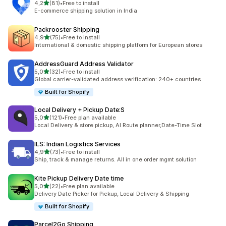
de 5 estrelas
4,2
(81)
•
Free to install
81 total de avaliações
E-commerce shipping solution in India
Packrooster Shipping
de 5 estrelas
4,9
(75)
•
Free to install
75 total de avaliações
International & domestic shipping platform for European stores
AddressGuard Address Validator
de 5 estrelas
5,0
(32)
•
Free to install
32 total de avaliações
Global carrier-validated address verification: 240+ countries
Built for Shopify
Local Delivery + Pickup Date:S
de 5 estrelas
5,0
(121)
•
Free plan available
121 total de avaliações
Local Delivery & store pickup, AI Route planner,Date-Time Slot
ILS: Indian Logistics Services
de 5 estrelas
4,9
(73)
•
Free to install
73 total de avaliações
Ship, track & manage returns. All in one order mgmt solution
Kite Pickup Delivery Date time
de 5 estrelas
5,0
(22)
•
Free plan available
22 total de avaliações
Delivery Date Picker for Pickup, Local Delivery & Shipping
Built for Shopify
Parcel2Go Shipping