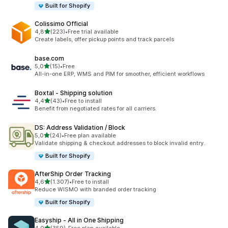
Built for Shopify
Colissimo Official
de 5 estrelas
4,8
(223)
•
Free trial available
223 total de avaliações
Create labels, offer pickup points and track parcels
base.com
de 5 estrelas
5,0
(15)
•
Free
15 total de avaliações
All-in-one ERP, WMS and PIM for smoother, efficient workflows
Boxtal ‑ Shipping solution
de 5 estrelas
4,4
(43)
•
Free to install
43 total de avaliações
Benefit from negotiated rates for all carriers.
DS: Address Validation / Block
de 5 estrelas
5,0
(24)
•
Free plan available
24 total de avaliações
Validate shipping & checkout addresses to block invalid entry.
Built for Shopify
AfterShip Order Tracking
de 5 estrelas
4,6
(1.307)
•
Free to install
1307 total de avaliações
Reduce WISMO with branded order tracking
Built for Shopify
Easyship ‑ All in One Shipping
de 5 estrelas