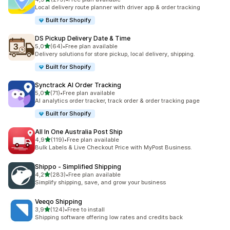
toplam 279 değerlendirme
Local delivery route planner with driver app & order tracking
Built for Shopify
DS Pickup Delivery Date & Time
5 yıldız üzerinden
5,0
(64)
•
Free plan available
toplam 64 değerlendirme
Delivery solutions for store pickup, local delivery, shipping.
Built for Shopify
Synctrack AI Order Tracking
5 yıldız üzerinden
5,0
(71)
•
Free plan available
toplam 71 değerlendirme
AI analytics order tracker, track order & order tracking page
Built for Shopify
All In One Australia Post Ship
5 yıldız üzerinden
4,9
(119)
•
Free plan available
toplam 119 değerlendirme
Bulk Labels & Live Checkout Price with MyPost Business.
Shippo ‑ Simplified Shipping
5 yıldız üzerinden
4,2
(283)
•
Free plan available
toplam 283 değerlendirme
Simplify shipping, save, and grow your business
Veeqo Shipping
5 yıldız üzerinden
3,9
(124)
•
Free to install
toplam 124 değerlendirme
Shipping software offering low rates and credits back