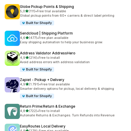
Globe Pickup Points & Shipping
5 yıldız üzerinden
5,0
(111)
•
Free trial available
toplam 111 değerlendirme
Global pickup points from 60+ carriers & direct label printing
Built for Shopify
Sendcloud | Shipping Platform
5 yıldız üzerinden
4,6
(477)
•
Free plan available
toplam 477 değerlendirme
Easy shipping automation to help your business grow.
Address Validator AddressHero
5 yıldız üzerinden
4,9
(214)
•
Free to install
toplam 214 değerlendirme
Avoid address errors with address validation
Built for Shopify
Zapiet ‑ Pickup + Delivery
5 yıldız üzerinden
4,9
(1.791)
•
Free trial available
toplam 1791 değerlendirme
Smarter delivery options for pickup, local delivery & shipping
Built for Shopify
Return Prime:Return & Exchange
5 yıldız üzerinden
4,8
(722)
•
Free to install
toplam 722 değerlendirme
Automate Returns & Exchanges. Turn Refunds into Revenue
EasyRoutes Local Delivery
5 yıldız üzerinden
4,9
(279)
•
Free plan available