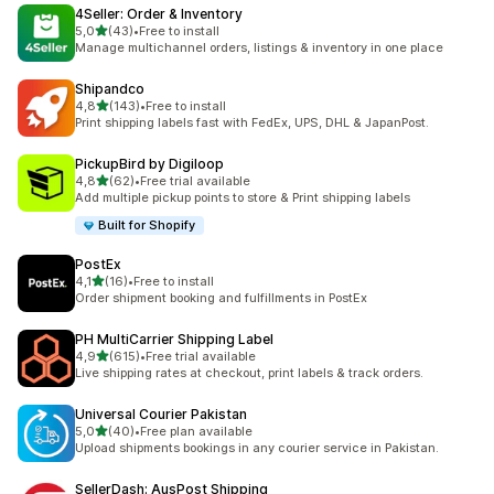
4Seller: Order & Inventory
5 yıldız üzerinden
5,0
(43)
•
Free to install
toplam 43 değerlendirme
Manage multichannel orders, listings & inventory in one place
Shipandco
5 yıldız üzerinden
4,8
(143)
•
Free to install
toplam 143 değerlendirme
Print shipping labels fast with FedEx, UPS, DHL & JapanPost.
PickupBird by Digiloop
5 yıldız üzerinden
4,8
(62)
•
Free trial available
toplam 62 değerlendirme
Add multiple pickup points to store & Print shipping labels
Built for Shopify
PostEx
5 yıldız üzerinden
4,1
(16)
•
Free to install
toplam 16 değerlendirme
Order shipment booking and fulfillments in PostEx
PH MultiCarrier Shipping Label
5 yıldız üzerinden
4,9
(615)
•
Free trial available
toplam 615 değerlendirme
Live shipping rates at checkout, print labels & track orders.
Universal Courier Pakistan
5 yıldız üzerinden
5,0
(40)
•
Free plan available
toplam 40 değerlendirme
Upload shipments bookings in any courier service in Pakistan.
SellerDash: AusPost Shipping