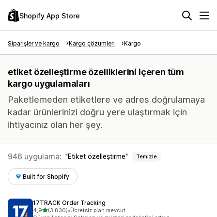
Shopify App Store
Siparişler ve kargo
Kargo çözümleri
Kargo
etiket özelleştirme özelliklerini içeren tüm
kargo uygulamaları
Paketlemeden etiketlere ve adres doğrulamaya
kadar ürünlerinizi doğru yere ulaştırmak için
ihtiyacınız olan her şey.
946 uygulama:
Etiket özelleştirme
Temizle
Built for Shopify
17TRACK Order Tracking
5 yıldız üzerinden
4,9
(3.830)
•
Ücretsiz plan mevcut
toplam 3830 değerlendirme