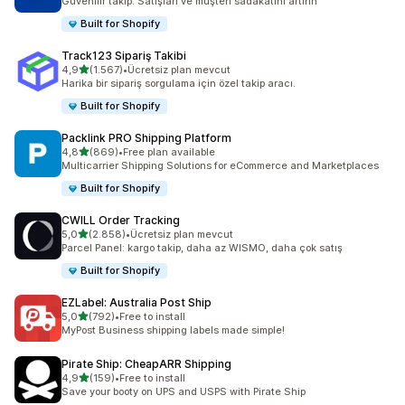
Güvenilir takip: Satışları ve müşteri sadakatini artırın
Built for Shopify
Track123 Sipariş Takibi
5 yıldız üzerinden
4,9
(1.567)
•
Ücretsiz plan mevcut
toplam 1567 değerlendirme
Harika bir sipariş sorgulama için özel takip aracı.
Built for Shopify
Packlink PRO Shipping Platform
5 yıldız üzerinden
4,8
(869)
•
Free plan available
toplam 869 değerlendirme
Multicarrier Shipping Solutions for eCommerce and Marketplaces
Built for Shopify
CWILL Order Tracking
5 yıldız üzerinden
5,0
(2.858)
•
Ücretsiz plan mevcut
toplam 2858 değerlendirme
Parcel Panel: kargo takip, daha az WISMO, daha çok satış
Built for Shopify
EZLabel: Australia Post Ship
5 yıldız üzerinden
5,0
(792)
•
Free to install
toplam 792 değerlendirme
MyPost Business shipping labels made simple!
Pirate Ship: CheapARR Shipping
5 yıldız üzerinden
4,9
(159)
•
Free to install
toplam 159 değerlendirme
Save your booty on UPS and USPS with Pirate Ship