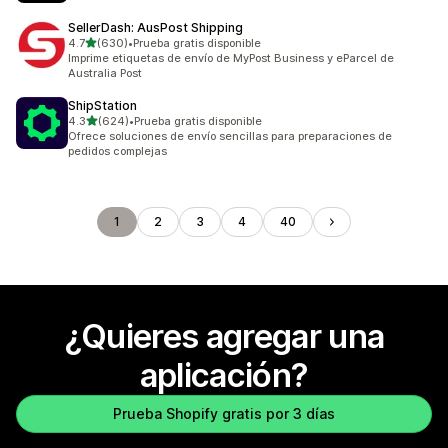
SellerDash: AusPost Shipping
de 5 estrellas
4.7
(630)
•
Prueba gratis disponible
630 reseñas en total
Imprime etiquetas de envío de MyPost Business y eParcel de
Australia Post
ShipStation
de 5 estrellas
4.3
(624)
•
Prueba gratis disponible
624 reseñas en total
Ofrece soluciones de envío sencillas para preparaciones de
pedidos complejas
1
2
3
4
40
¿Quieres agregar una
aplicación?
Prueba Shopify gratis por 3 días