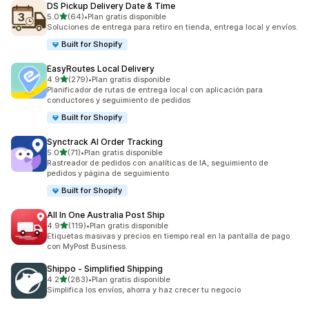
DS Pickup Delivery Date & Time
de 5 estrellas
5.0
(64)
•
Plan gratis disponible
64 reseñas en total
Soluciones de entrega para retiro en tienda, entrega local y envíos.
Built for Shopify
EasyRoutes Local Delivery
de 5 estrellas
4.9
(279)
•
Plan gratis disponible
279 reseñas en total
Planificador de rutas de entrega local con aplicación para
conductores y seguimiento de pedidos
Built for Shopify
Synctrack AI Order Tracking
de 5 estrellas
5.0
(71)
•
Plan gratis disponible
71 reseñas en total
Rastreador de pedidos con analíticas de IA, seguimiento de
pedidos y página de seguimiento
Built for Shopify
All In One Australia Post Ship
de 5 estrellas
4.9
(119)
•
Plan gratis disponible
119 reseñas en total
Etiquetas masivas y precios en tiempo real en la pantalla de pago
con MyPost Business.
Shippo ‑ Simplified Shipping
de 5 estrellas
4.2
(283)
•
Plan gratis disponible
283 reseñas en total
Simplifica los envíos, ahorra y haz crecer tu negocio