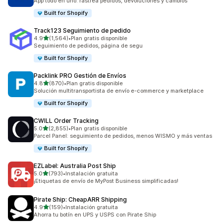
App todo en uno: rastrea pedidos, devoluciones y cambios
Built for Shopify
Track123 Seguimiento de pedido
de 5 estrellas
4.9
(1,564)
•
Plan gratis disponible
1564 reseñas en total
Seguimiento de pedidos, página de segu
Built for Shopify
Packlink PRO Gestión de Envíos
de 5 estrellas
4.8
(870)
•
Plan gratis disponible
870 reseñas en total
Solución multitransportista de envío e-commerce y marketplace
Built for Shopify
CWILL Order Tracking
de 5 estrellas
5.0
(2,855)
•
Plan gratis disponible
2855 reseñas en total
Parcel Panel: seguimiento de pedidos, menos WISMO y más ventas
Built for Shopify
EZLabel: Australia Post Ship
de 5 estrellas
5.0
(793)
•
Instalación gratuita
793 reseñas en total
¡Etiquetas de envío de MyPost Business simplificadas!
Pirate Ship: CheapARR Shipping
de 5 estrellas
4.9
(159)
•
Instalación gratuita
159 reseñas en total
Ahorra tu botín en UPS y USPS con Pirate Ship