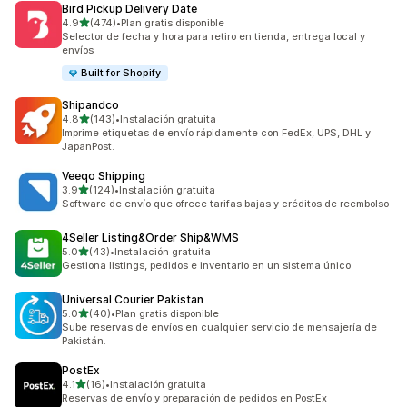
Bird Pickup Delivery Date
de 5 estrellas
4.9
(474)
•
Plan gratis disponible
474 reseñas en total
Selector de fecha y hora para retiro en tienda, entrega local y
envíos
Built for Shopify
Shipandco
de 5 estrellas
4.8
(143)
•
Instalación gratuita
143 reseñas en total
Imprime etiquetas de envío rápidamente con FedEx, UPS, DHL y
JapanPost.
Veeqo Shipping
de 5 estrellas
3.9
(124)
•
Instalación gratuita
124 reseñas en total
Software de envío que ofrece tarifas bajas y créditos de reembolso
4Seller Listing&Order Ship&WMS
de 5 estrellas
5.0
(43)
•
Instalación gratuita
43 reseñas en total
Gestiona listings, pedidos e inventario en un sistema único
Universal Courier Pakistan
de 5 estrellas
5.0
(40)
•
Plan gratis disponible
40 reseñas en total
Sube reservas de envíos en cualquier servicio de mensajería de
Pakistán.
PostEx
de 5 estrellas
4.1
(16)
•
Instalación gratuita
16 reseñas en total
Reservas de envío y preparación de pedidos en PostEx