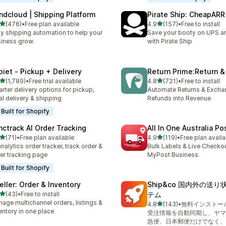
ndcloud | Shipping Platform
Pirate Ship: CheapARR
5つ星中
5つ星中
(476)
•
Free plan available
4.9
(157)
•
Free to install
計レビュー数：476件
合計レビュー数：157件
y shipping automation to help your
Save your booty on UPS 
iness grow.
with Pirate Ship
piet ‑ Pickup + Delivery
Return Prime:Return 
5つ星中
5つ星中
(1,789)
•
Free trial available
4.8
(721)
•
Free to install
計レビュー数：1789件
合計レビュー数：721件
rter delivery options for pickup,
Automate Returns & Excha
al delivery & shipping
Refunds into Revenue
Built for Shopify
nctrack AI Order Tracking
All In One Australia Po
5つ星中
5つ星中
(71)
•
Free plan available
4.9
(119)
•
Free plan availa
計レビュー数：71件
合計レビュー数：119件
analytics order tracker, track order &
Bulk Labels & Live Checkou
er tracking page
MyPost Business.
Built for Shopify
eller: Order & Inventory
Ship&co 国内外の送
5つ星中
(43)
•
Free to install
テム
計レビュー数：43件
age multichannel orders, listings &
5つ星中
4.8
(143)
•
無料インストー
合計レビュー数：143件
entory in one place
受注情報を自動同期し、ヤマ
急便、日本郵便だけでなく、F