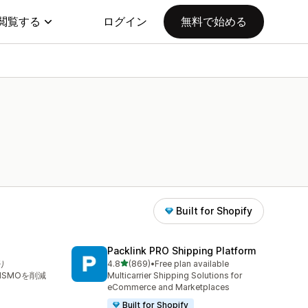
閲覧する
ログイン
無料で始める
Built for Shopify
Packlink PRO Shipping Platform
5つ星中
り
4.8
(869)
•
Free plan available
合計レビュー数：869件
WISMOを削減
Multicarrier Shipping Solutions for
eCommerce and Marketplaces
Built for Shopify