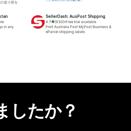
社の送り状を
stan
SellerDash: AusPost Shipping
5つ星中
ble
4.7
(630)
•
Free trial available
合計レビュー数：630件
s in any
Print Australia Post MyPost Business &
eParcel shipping labels
ましたか？