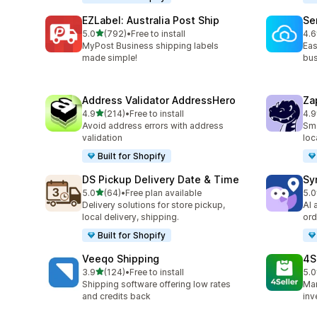
EZLabel: Australia Post Ship
Se
5つ星中
5.0
(792)
•
Free to install
4.6
合計レビュー数：792件
合
MyPost Business shipping labels
Eas
made simple!
bus
Address Validator AddressHero
Za
5つ星中
4.9
(214)
•
Free to install
4.9
合計レビュー数：214件
合
Avoid address errors with address
Sma
validation
loc
Built for Shopify
DS Pickup Delivery Date & Time
Sy
5つ星中
5.0
(64)
•
Free plan available
5.0
合計レビュー数：64件
合
Delivery solutions for store pickup,
AI 
local delivery, shipping.
ord
Built for Shopify
Veeqo Shipping
4S
5つ星中
3.9
(124)
•
Free to install
5.0
合計レビュー数：124件
合
Shipping software offering low rates
Man
and credits back
inv