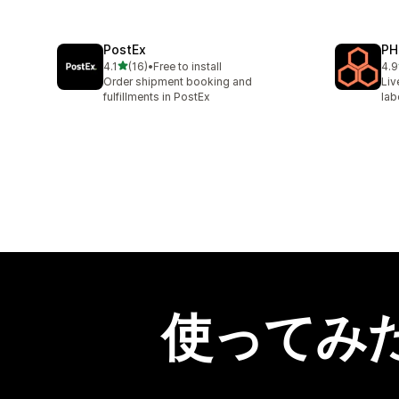
PostEx
PH
5つ星中
4.1
(16)
•
Free to install
4.9
合計レビュー数：16件
合
Order shipment booking and
Liv
fulfillments in PostEx
lab
使ってみ