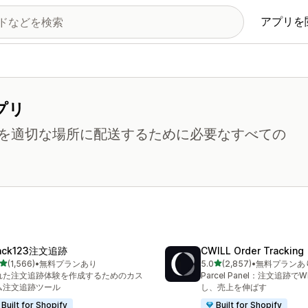
アプリを
プリ
を適切な場所に配送するために必要なすべての
ack123注文追跡
CWILL Order Tracking
5つ星中
5つ星中
(1,566)
•
無料プランあり
5.0
(2,857)
•
無料プランあ
計レビュー数：1566件
合計レビュー数：2857件
れた注文追跡体験を作成するためのカス
Parcel Panel：注文追跡で
ム注文追跡ツール
し、売上を伸ばす
Built for Shopify
Built for Shopify