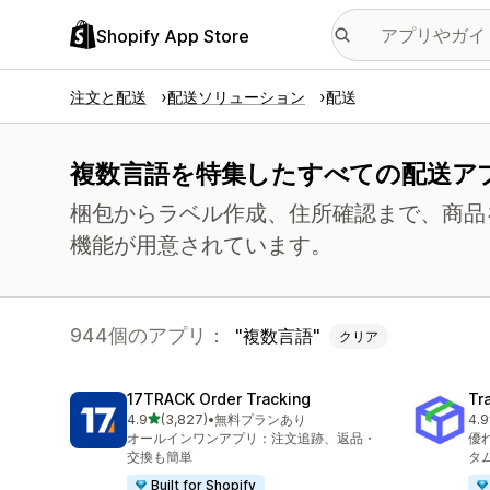
Shopify App Store
注文と配送
配送ソリューション
配送
複数言語を特集したすべての配送ア
梱包からラベル作成、住所確認まで、商品
機能が用意されています。
944個のアプリ：
複数言語
クリア
17TRACK Order Tracking
Tr
5つ星中
4.9
(3,827)
•
無料プランあり
4.9
合計レビュー数：3827件
合
オールインワンアプリ：注文追跡、返品・
優
交換も簡単
タ
Built for Shopify