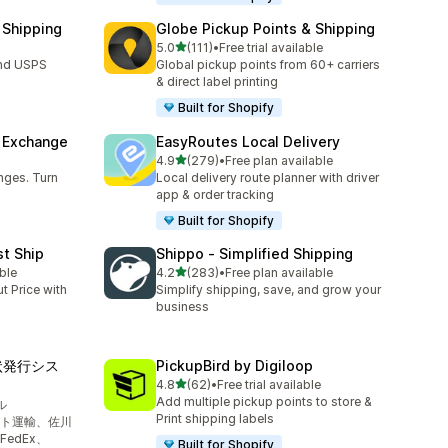
 Shipping
Globe Pickup Points & Shipping
5つ星中
5.0
(111)
•
Free trial available
合計レビュー数：111件
and USPS
Global pickup points from 60+ carriers
& direct label printing
Built for Shopify
& Exchange
EasyRoutes Local Delivery
5つ星中
4.9
(279)
•
Free plan available
合計レビュー数：279件
nges. Turn
Local delivery route planner with driver
app & order tracking
Built for Shopify
st Ship
Shippo ‑ Simplified Shipping
5つ星中
ble
4.2
(283)
•
Free plan available
合計レビュー数：283件
t Price with
Simplify shipping, save, and grow your
business
り状発行シス
PickupBird by Digiloop
5つ星中
4.8
(62)
•
Free trial available
合計レビュー数：62件
Add multiple pickup points to store &
ル
Print shipping labels
ト運輸、佐川
edEx、
Built for Shopify