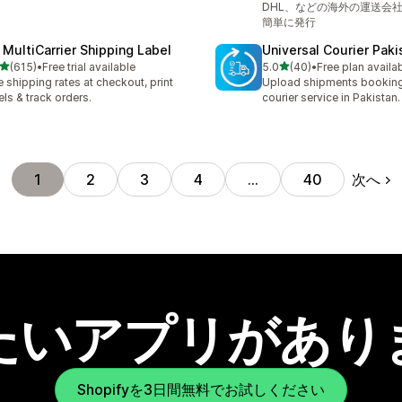
DHL、などの海外の運送会
簡単に発行
 MultiCarrier Shipping Label
Universal Courier Paki
5つ星中
5つ星中
(615)
•
Free trial available
5.0
(40)
•
Free plan availa
計レビュー数：615件
合計レビュー数：40件
e shipping rates at checkout, print
Upload shipments booking
els & track orders.
courier service in Pakistan.
次へ
1
2
3
4
…
40
たいアプリがあり
Shopifyを3日間無料でお試しください