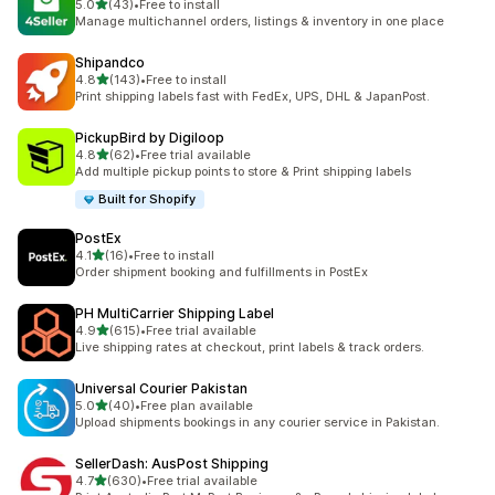
별 5개 중
5.0
(43)
•
Free to install
총 리뷰 43개
Manage multichannel orders, listings & inventory in one place
Shipandco
별 5개 중
4.8
(143)
•
Free to install
총 리뷰 143개
Print shipping labels fast with FedEx, UPS, DHL & JapanPost.
PickupBird by Digiloop
별 5개 중
4.8
(62)
•
Free trial available
총 리뷰 62개
Add multiple pickup points to store & Print shipping labels
Built for Shopify
PostEx
별 5개 중
4.1
(16)
•
Free to install
총 리뷰 16개
Order shipment booking and fulfillments in PostEx
PH MultiCarrier Shipping Label
별 5개 중
4.9
(615)
•
Free trial available
총 리뷰 615개
Live shipping rates at checkout, print labels & track orders.
Universal Courier Pakistan
별 5개 중
5.0
(40)
•
Free plan available
총 리뷰 40개
Upload shipments bookings in any courier service in Pakistan.
SellerDash: AusPost Shipping
별 5개 중
4.7
(630)
•
Free trial available
총 리뷰 630개