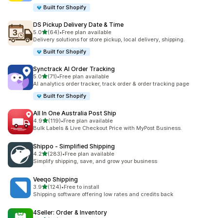
Built for Shopify
DS Pickup Delivery Date & Time
별 5개 중
5.0
(64)
•
Free plan available
총 리뷰 64개
Delivery solutions for store pickup, local delivery, shipping.
Built for Shopify
Synctrack AI Order Tracking
별 5개 중
5.0
(71)
•
Free plan available
총 리뷰 71개
AI analytics order tracker, track order & order tracking page
Built for Shopify
All In One Australia Post Ship
별 5개 중
4.9
(119)
•
Free plan available
총 리뷰 119개
Bulk Labels & Live Checkout Price with MyPost Business.
Shippo ‑ Simplified Shipping
별 5개 중
4.2
(283)
•
Free plan available
총 리뷰 283개
Simplify shipping, save, and grow your business
Veeqo Shipping
별 5개 중
3.9
(124)
•
Free to install
총 리뷰 124개
Shipping software offering low rates and credits back
4Seller: Order & Inventory