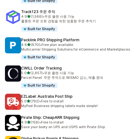
Built for Shopify
Track123 주문 추적
별 5개 중
4.9
(1,566)
•
무료 플랜 사용 가능
총 리뷰 1566개
훌륭한 주문 조회 경험을 위한 맞춤형 주문 추적기
Built for Shopify
Packlink PRO Shipping Platform
별 5개 중
4.8
(870)
•
Free plan available
총 리뷰 870개
Multicarrier Shipping Solutions for eCommerce and Marketplaces
Built for Shopify
CWILL Order Tracking
별 5개 중
5.0
(2,857)
•
무료 플랜 사용 가능
총 리뷰 2857개
Parcel Panel: 주문 추적으로 WISMO 감소, 매출 증대
Built for Shopify
EZLabel: Australia Post Ship
별 5개 중
5.0
(792)
•
Free to install
총 리뷰 792개
MyPost Business shipping labels made simple!
Pirate Ship: CheapARR Shipping
별 5개 중
4.9
(158)
•
Free to install
총 리뷰 158개
Save your booty on UPS and USPS with Pirate Ship
Globe Pickup Points & Shipping