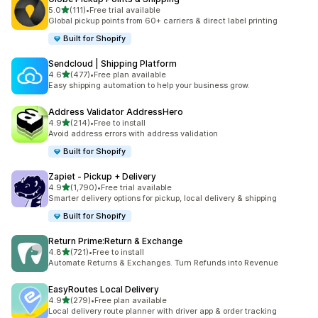
별 5개 중
5.0
(111)
•
Free trial available
총 리뷰 111개
Global pickup points from 60+ carriers & direct label printing
Built for Shopify
Sendcloud | Shipping Platform
별 5개 중
4.6
(477)
•
Free plan available
총 리뷰 477개
Easy shipping automation to help your business grow.
Address Validator AddressHero
별 5개 중
4.9
(214)
•
Free to install
총 리뷰 214개
Avoid address errors with address validation
Built for Shopify
Zapiet ‑ Pickup + Delivery
별 5개 중
4.9
(1,790)
•
Free trial available
총 리뷰 1790개
Smarter delivery options for pickup, local delivery & shipping
Built for Shopify
Return Prime:Return & Exchange
별 5개 중
4.8
(721)
•
Free to install
총 리뷰 721개
Automate Returns & Exchanges. Turn Refunds into Revenue
EasyRoutes Local Delivery
별 5개 중
4.9
(279)
•
Free plan available
총 리뷰 279개
Local delivery route planner with driver app & order tracking