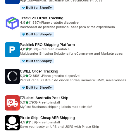
App tudo-em-um: rastreamento, devoluções e trocas
Built for Shopify
Track123 Order Tracking
de 5 estrelas
4,9
(1.567)
•
Plano gratuito disponível
1567 total de avaliações
Rastreador de pedidos personalizado para ótima experiência
Built for Shopify
Packlink PRO Shipping Platform
de 5 estrelas
4,8
(868)
•
Free plan available
868 total de avaliações
Multicarrier Shipping Solutions for eCommerce and Marketplaces
Built for Shopify
CWILL Order Tracking
de 5 estrelas
5,0
(2.858)
•
Plano gratuito disponível
2858 total de avaliações
Parcel Panel: rastreio de encomendas, menos WISMO, mais vendas
Built for Shopify
EZLabel: Australia Post Ship
de 5 estrelas
5,0
(793)
•
Free to install
793 total de avaliações
MyPost Business shipping labels made simple!
Pirate Ship: CheapARR Shipping
de 5 estrelas
4,9
(159)
•
Free to install
159 total de avaliações
Save your booty on UPS and USPS with Pirate Ship