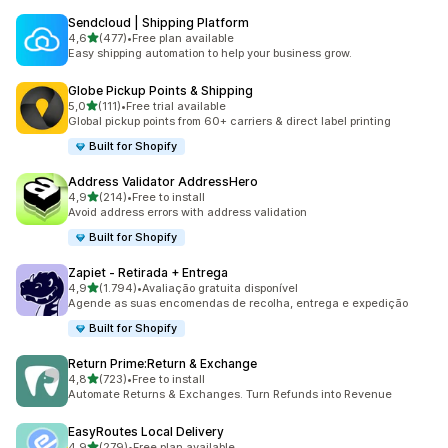
Sendcloud | Shipping Platform
de 5 estrelas
4,6
(477)
•
Free plan available
477 total de avaliações
Easy shipping automation to help your business grow.
Globe Pickup Points & Shipping
de 5 estrelas
5,0
(111)
•
Free trial available
111 total de avaliações
Global pickup points from 60+ carriers & direct label printing
Built for Shopify
Address Validator AddressHero
de 5 estrelas
4,9
(214)
•
Free to install
214 total de avaliações
Avoid address errors with address validation
Built for Shopify
Zapiet ‑ Retirada + Entrega
de 5 estrelas
4,9
(1.794)
•
Avaliação gratuita disponível
1794 total de avaliações
Agende as suas encomendas de recolha, entrega e expedição
Built for Shopify
Return Prime:Return & Exchange
de 5 estrelas
4,8
(723)
•
Free to install
723 total de avaliações
Automate Returns & Exchanges. Turn Refunds into Revenue
EasyRoutes Local Delivery
de 5 estrelas
4,9
(279)
•
Free plan available