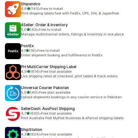
Shipandco
de 5 estrelas
4,8
(143)
•
Free to install
143 total de avaliações
Print shipping labels fast with FedEx, UPS, DHL & JapanPost.
4Seller: Order & Inventory
de 5 estrelas
5,0
(43)
•
Free to install
43 total de avaliações
Manage multichannel orders, listings & inventory in one place
PostEx
de 5 estrelas
4,1
(16)
•
Free to install
16 total de avaliações
Order shipment booking and fulfillments in PostEx
PH MultiCarrier Shipping Label
de 5 estrelas
4,9
(614)
•
Free trial available
614 total de avaliações
Live shipping rates at checkout, print labels & track orders.
Universal Courier Pakistan
de 5 estrelas
5,0
(40)
•
Free plan available
40 total de avaliações
Upload shipments bookings in any courier service in Pakistan.
SellerDash: AusPost Shipping
de 5 estrelas
4,7
(630)
•
Free trial available
630 total de avaliações
Print Australia Post MyPost Business & eParcel shipping labels
ShipStation
de 5 estrelas
4,3
(624)
•
Free trial available
624 total de avaliações