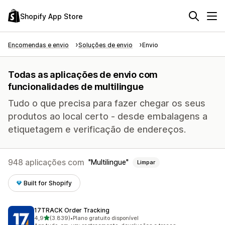
Shopify App Store
Encomendas e envio
Soluções de envio
Envio
Todas as aplicações de envio com
funcionalidades de multilingue
Tudo o que precisa para fazer chegar os seus
produtos ao local certo - desde embalagens a
etiquetagem e verificação de endereços.
948 aplicações com
Multilingue
Limpar
Built for Shopify
17TRACK Order Tracking
de 5 estrelas
4,9
(3.839)
•
Plano gratuito disponível
3839 total de avaliações