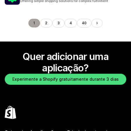
Offering simple shipping solutions for complex fulfillment
1
2
3
4
40
Quer adicionar uma
aplicação?
Experimente a Shopify gratuitamente durante 3 dias