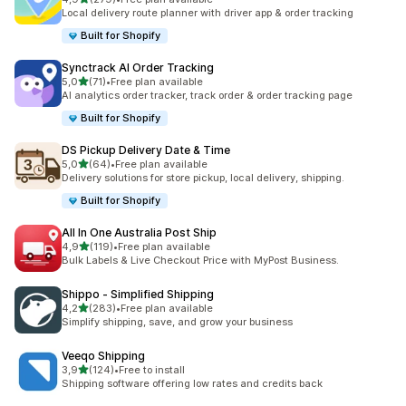
279 total de avaliações
Local delivery route planner with driver app & order tracking
Built for Shopify
Synctrack AI Order Tracking
de 5 estrelas
5,0
(71)
•
Free plan available
71 total de avaliações
AI analytics order tracker, track order & order tracking page
Built for Shopify
DS Pickup Delivery Date & Time
de 5 estrelas
5,0
(64)
•
Free plan available
64 total de avaliações
Delivery solutions for store pickup, local delivery, shipping.
Built for Shopify
All In One Australia Post Ship
de 5 estrelas
4,9
(119)
•
Free plan available
119 total de avaliações
Bulk Labels & Live Checkout Price with MyPost Business.
Shippo ‑ Simplified Shipping
de 5 estrelas
4,2
(283)
•
Free plan available
283 total de avaliações
Simplify shipping, save, and grow your business
Veeqo Shipping
de 5 estrelas
3,9
(124)
•
Free to install
124 total de avaliações
Shipping software offering low rates and credits back