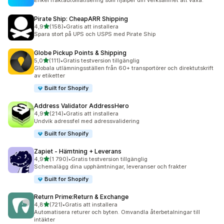
Enkel fraktautomatisering som hjälper din verksamhet att växa.
Pirate Ship: CheapARR Shipping
av 5 stjärnor
4,9
(158)
•
Gratis att installera
158 recensioner totalt
Spara stort på UPS och USPS med Pirate Ship
Globe Pickup Points & Shipping
av 5 stjärnor
5,0
(111)
•
Gratis testversion tillgänglig
111 recensioner totalt
Globala utlämningsställen från 60+ transportörer och direktutskrift
av etiketter
Built for Shopify
Address Validator AddressHero
av 5 stjärnor
4,9
(214)
•
Gratis att installera
214 recensioner totalt
Undvik adressfel med adressvalidering
Built for Shopify
Zapiet ‑ Hämtning + Leverans
av 5 stjärnor
4,9
(1 790)
•
Gratis testversion tillgänglig
1790 recensioner totalt
Schemalägg dina upphämtningar, leveranser och frakter
Built for Shopify
Return Prime:Return & Exchange
av 5 stjärnor
4,8
(721)
•
Gratis att installera
721 recensioner totalt
Automatisera returer och byten. Omvandla återbetalningar till
intäkter