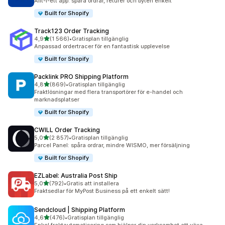
Allt-i-ett app: spåra ordrar, returer och byten enkelt
Built for Shopify
Track123 Order Tracking
av 5 stjärnor
4,9
(1 566)
•
Gratisplan tillgänglig
1566 recensioner totalt
Anpassad ordertracer för en fantastisk upplevelse
Built for Shopify
Packlink PRO Shipping Platform
av 5 stjärnor
4,8
(869)
•
Gratisplan tillgänglig
869 recensioner totalt
Fraktlösningar med flera transportörer för e-handel och
marknadsplatser
Built for Shopify
CWILL Order Tracking
av 5 stjärnor
5,0
(2 857)
•
Gratisplan tillgänglig
2857 recensioner totalt
Parcel Panel: spåra ordrar, mindre WISMO, mer försäljning
Built for Shopify
EZLabel: Australia Post Ship
av 5 stjärnor
5,0
(792)
•
Gratis att installera
792 recensioner totalt
Fraktsedlar för MyPost Business på ett enkelt sätt!
Sendcloud | Shipping Platform
av 5 stjärnor
4,6
(476)
•
Gratisplan tillgänglig
476 recensioner totalt