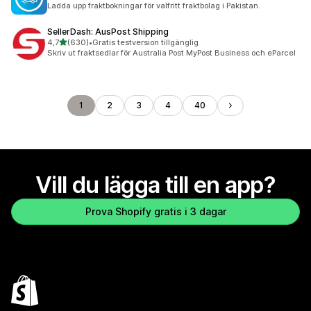
Ladda upp fraktbokningar för valfritt fraktbolag i Pakistan.
SellerDash: AusPost Shipping
av 5 stjärnor
4,7
(630)
•
Gratis testversion tillgänglig
630 recensioner totalt
Skriv ut fraktsedlar för Australia Post MyPost Business och eParcel
1
2
3
4
40
Vill du lägga till en app?
Prova Shopify gratis i 3 dagar