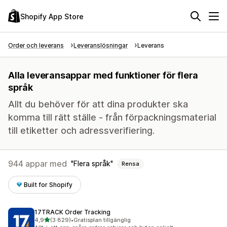
Shopify App Store
Order och leverans
Leveranslösningar
Leverans
Alla leveransappar med funktioner för flera
språk
Allt du behöver för att dina produkter ska
komma till rätt ställe - från förpackningsmaterial
till etiketter och adressverifiering.
944 appar med
Flera språk
Rensa
Built for Shopify
17TRACK Order Tracking
av 5 stjärnor
4,9
(3 829)
•
Gratisplan tillgänglig
3829 recensioner totalt