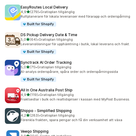
EasyRoutes Local Delivery
av 5 stjärnor
4,9
(279)
•
Gratisplan tillgänglig
279 recensioner totalt
Ruttplanerare för lokala leveranser med förarapp och orderspårning
Built for Shopify
DS Pickup Delivery Date & Time
av 5 stjärnor
5,0
(64)
•
Gratisplan tillgänglig
64 recensioner totalt
Leveranslösningar för upphämtning i butik, lokal leverans och frakt.
Built for Shopify
Synctrack AI Order Tracking
av 5 stjärnor
5,0
(71)
•
Gratisplan tillgänglig
71 recensioner totalt
AI-analys orderspårare, spåra order och orderspårningssida
Built for Shopify
All In One Australia Post Ship
av 5 stjärnor
4,9
(119)
•
Gratisplan tillgänglig
119 recensioner totalt
Fraktsedlar i bulk och realtidspriser i kassan med MyPost Business.
Shippo ‑ Simplified Shipping
av 5 stjärnor
4,2
(283)
•
Gratisplan tillgänglig
283 recensioner totalt
Förenkla frakten, spara pengar och få din verksamhet att växa
Veeqo Shipping
av 5 stjärnor