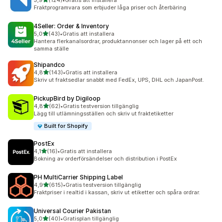
3,9
(124)
•
Gratis att installera
124 recensioner totalt
Fraktprogramvara som erbjuder låga priser och återbäring
4Seller: Order & Inventory
av 5 stjärnor
5,0
(43)
•
Gratis att installera
43 recensioner totalt
Hantera flerkanalsordrar, produktannonser och lager på ett och
samma ställe
Shipandco
av 5 stjärnor
4,8
(143)
•
Gratis att installera
143 recensioner totalt
Skriv ut fraktsedlar snabbt med FedEx, UPS, DHL och JapanPost.
PickupBird by Digiloop
av 5 stjärnor
4,8
(62)
•
Gratis testversion tillgänglig
62 recensioner totalt
Lägg till utlämningsställen och skriv ut fraktetiketter
Built for Shopify
PostEx
av 5 stjärnor
4,1
(16)
•
Gratis att installera
16 recensioner totalt
Bokning av orderförsändelser och distribution i PostEx
PH MultiCarrier Shipping Label
av 5 stjärnor
4,9
(615)
•
Gratis testversion tillgänglig
615 recensioner totalt
Fraktpriser i realtid i kassan, skriv ut etiketter och spåra ordrar.
Universal Courier Pakistan
av 5 stjärnor
5,0
(40)
•
Gratisplan tillgänglig
40 recensioner totalt