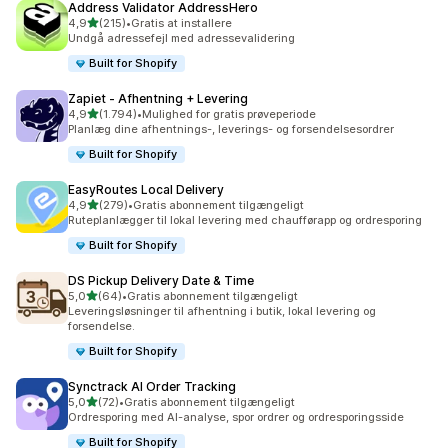
Address Validator AddressHero
ud af 5 stjerner
4,9
(215)
•
Gratis at installere
215 anmeldelser i alt
Undgå adressefejl med adressevalidering
Built for Shopify
Zapiet ‑ Afhentning + Levering
ud af 5 stjerner
4,9
(1.794)
•
Mulighed for gratis prøveperiode
1794 anmeldelser i alt
Planlæg dine afhentnings-, leverings- og forsendelsesordrer
Built for Shopify
EasyRoutes Local Delivery
ud af 5 stjerner
4,9
(279)
•
Gratis abonnement tilgængeligt
279 anmeldelser i alt
Ruteplanlægger til lokal levering med chaufførapp og ordresporing
Built for Shopify
DS Pickup Delivery Date & Time
ud af 5 stjerner
5,0
(64)
•
Gratis abonnement tilgængeligt
64 anmeldelser i alt
Leveringsløsninger til afhentning i butik, lokal levering og
forsendelse.
Built for Shopify
Synctrack AI Order Tracking
ud af 5 stjerner
5,0
(72)
•
Gratis abonnement tilgængeligt
72 anmeldelser i alt
Ordresporing med AI-analyse, spor ordrer og ordresporingsside
Built for Shopify