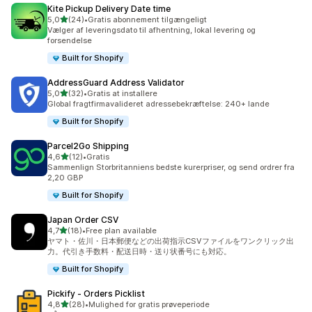
Kite Pickup Delivery Date time
ud af 5 stjerner
5,0
(24)
•
Gratis abonnement tilgængeligt
24 anmeldelser i alt
Vælger af leveringsdato til afhentning, lokal levering og
forsendelse
Built for Shopify
AddressGuard Address Validator
ud af 5 stjerner
5,0
(32)
•
Gratis at installere
32 anmeldelser i alt
Global fragtfirmavalideret adressebekræftelse: 240+ lande
Built for Shopify
Parcel2Go Shipping
ud af 5 stjerner
4,6
(12)
•
Gratis
12 anmeldelser i alt
Sammenlign Storbritanniens bedste kurerpriser, og send ordrer fra
2,20 GBP
Built for Shopify
Japan Order CSV
ud af 5 stjerner
4,7
(18)
•
Free plan available
18 anmeldelser i alt
ヤマト・佐川・日本郵便などの出荷指示CSVファイルをワンクリック出
力。代引き手数料・配送日時・送り状番号にも対応。
Built for Shopify
Pickify ‑ Orders Picklist
ud af 5 stjerner
4,8
(28)
•
Mulighed for gratis prøveperiode
28 anmeldelser i alt