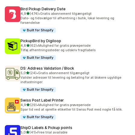
Bird Pickup Delivery Date
ud af 5 stjerner
4,9
(474)
•
Gratis abonnement tilgængeligt
474 anmeldelser i alt
Dato- og tidsvælger til afhentning i butik, lokal levering og
forsendelse
Built for Shopify
PickupBird by Digiloop
ud af 5 stjerner
4,8
(62)
•
Mulighed for gratis prøveperiode
62 anmeldelser i alt
Tilføj afhentningssteder og udskriv fragtlabels
Built for Shopify
DS: Address Validation / Block
ud af 5 stjerner
5,0
(24)
•
Gratis abonnement tilgængeligt
24 anmeldelser i alt
Valider adresser til levering og betaling for at blokere ugyldige
indtastninger.
Built for Shopify
Swiss Post Label Printer
ud af 5 stjerner
4,9
(29)
•
Mulighed for gratis prøveperiode
29 anmeldelser i alt
Spar tid ved at oprette etiketter til Swiss Post med nogle få klik.
Built for Shopify
ShipD Labels & Pickup points
ud af 5 stjerner
5,0
(41)
•
Free trial available
41 anmeldelser i alt