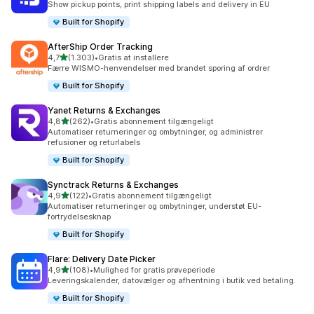
Show pickup points, print shipping labels and delivery in EU
Built for Shopify
AfterShip Order Tracking
ud af 5 stjerner
4,7
(1.303)
•
Gratis at installere
1303 anmeldelser i alt
Færre WISMO-henvendelser med brandet sporing af ordrer
Built for Shopify
Yanet Returns & Exchanges
ud af 5 stjerner
4,8
(262)
•
Gratis abonnement tilgængeligt
262 anmeldelser i alt
Automatiser returneringer og ombytninger, og administrer
refusioner og returlabels
Built for Shopify
Synctrack Returns & Exchanges
ud af 5 stjerner
4,9
(122)
•
Gratis abonnement tilgængeligt
122 anmeldelser i alt
Automatiser returneringer og ombytninger, understøt EU-
fortrydelsesknap
Built for Shopify
Flare: Delivery Date Picker
ud af 5 stjerner
4,9
(108)
•
Mulighed for gratis prøveperiode
108 anmeldelser i alt
Leveringskalender, datovælger og afhentning i butik ved betaling.
Built for Shopify