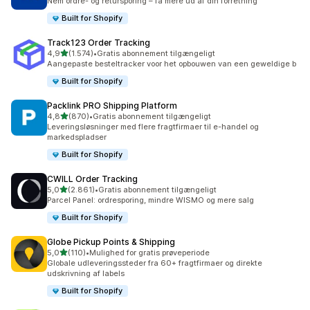
Nem ordre- og retursporing – få mere ud af din forretning
Built for Shopify
Track123 Order Tracking
ud af 5 stjerner
4,9
(1.574)
•
Gratis abonnement tilgængeligt
1574 anmeldelser i alt
Aangepaste besteltracker voor het opbouwen van een geweldige b
Built for Shopify
Packlink PRO Shipping Platform
ud af 5 stjerner
4,8
(870)
•
Gratis abonnement tilgængeligt
870 anmeldelser i alt
Leveringsløsninger med flere fragtfirmaer til e-handel og
markedspladser
Built for Shopify
CWILL Order Tracking
ud af 5 stjerner
5,0
(2.861)
•
Gratis abonnement tilgængeligt
2861 anmeldelser i alt
Parcel Panel: ordresporing, mindre WISMO og mere salg
Built for Shopify
Globe Pickup Points & Shipping
ud af 5 stjerner
5,0
(110)
•
Mulighed for gratis prøveperiode
110 anmeldelser i alt
Globale udleveringssteder fra 60+ fragtfirmaer og direkte
udskrivning af labels
Built for Shopify