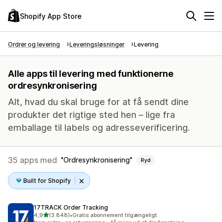
Shopify App Store
Ordrer og levering
Leveringsløsninger
Levering
Alle apps til levering med funktionerne
ordresynkronisering
Alt, hvad du skal bruge for at få sendt dine
produkter det rigtige sted hen – lige fra
emballage til labels og adresseverificering.
35 apps med
Ordresynkronisering
Ryd
Built for Shopify
17TRACK Order Tracking
ud af 5 stjerner
4,9
(3.848)
•
Gratis abonnement tilgængeligt
3848 anmeldelser i alt