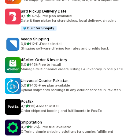
Bird Pickup Delivery Date
/ 5 tähteä
4,9
(475)
•
Free plan available
475 arvostelua yhteensä
Date & time picker for store pickup, local delivery, shipping
Built for Shopify
Veeqo Shipping
/ 5 tähteä
3,9
(124)
•
Free to install
124 arvostelua yhteensä
Shipping software offering low rates and credits back
4Seller: Order & Inventory
/ 5 tähteä
5,0
(43)
•
Free to install
43 arvostelua yhteensä
Manage multichannel orders, listings & inventory in one place
Universal Courier Pakistan
/ 5 tähteä
5,0
(40)
•
Free plan available
40 arvostelua yhteensä
Upload shipments bookings in any courier service in Pakistan.
PostEx
/ 5 tähteä
4,1
(16)
•
Free to install
16 arvostelua yhteensä
Order shipment booking and fulfillments in PostEx
ShipStation
/ 5 tähteä
4,3
(625)
•
Free trial available
625 arvostelua yhteensä
Offering simple shipping solutions for complex fulfillment