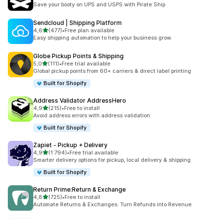
159 arvostelua yhteensä
Save your booty on UPS and USPS with Pirate Ship
Sendcloud | Shipping Platform
/ 5 tähteä
4,6
(477)
•
Free plan available
477 arvostelua yhteensä
Easy shipping automation to help your business grow.
Globe Pickup Points & Shipping
/ 5 tähteä
5,0
(111)
•
Free trial available
111 arvostelua yhteensä
Global pickup points from 60+ carriers & direct label printing
Built for Shopify
Address Validator AddressHero
/ 5 tähteä
4,9
(215)
•
Free to install
215 arvostelua yhteensä
Avoid address errors with address validation
Built for Shopify
Zapiet ‑ Pickup + Delivery
/ 5 tähteä
4,9
(1 794)
•
Free trial available
1794 arvostelua yhteensä
Smarter delivery options for pickup, local delivery & shipping
Built for Shopify
Return Prime:Return & Exchange
/ 5 tähteä
4,8
(725)
•
Free to install
725 arvostelua yhteensä
Automate Returns & Exchanges. Turn Refunds into Revenue