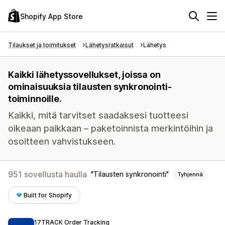
Shopify App Store
Tilaukset ja toimitukset
Lähetysratkaisut
Lähetys
Kaikki lähetyssovellukset, joissa on
ominaisuuksia tilausten synkronointi-
toiminnoille.
Kaikki, mitä tarvitset saadaksesi tuotteesi
oikeaan paikkaan – paketoinnista merkintöihin ja
osoitteen vahvistukseen.
951 sovellusta haulla
Tilausten synkronointi
Tyhjennä
Built for Shopify
17TRACK Order Tracking