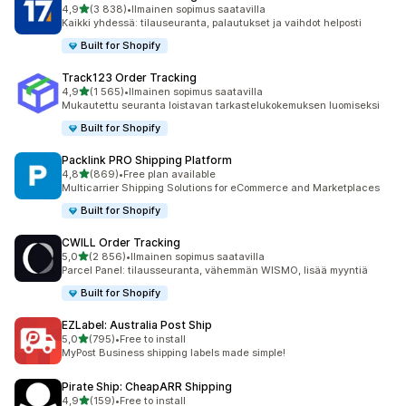
/ 5 tähteä
4,9
(3 838)
•
Ilmainen sopimus saatavilla
3838 arvostelua yhteensä
Kaikki yhdessä: tilauseuranta, palautukset ja vaihdot helposti
Built for Shopify
Track123 Order Tracking
/ 5 tähteä
4,9
(1 565)
•
Ilmainen sopimus saatavilla
1565 arvostelua yhteensä
Mukautettu seuranta loistavan tarkastelukokemuksen luomiseksi
Built for Shopify
Packlink PRO Shipping Platform
/ 5 tähteä
4,8
(869)
•
Free plan available
869 arvostelua yhteensä
Multicarrier Shipping Solutions for eCommerce and Marketplaces
Built for Shopify
CWILL Order Tracking
/ 5 tähteä
5,0
(2 856)
•
Ilmainen sopimus saatavilla
2856 arvostelua yhteensä
Parcel Panel: tilausseuranta, vähemmän WISMO, lisää myyntiä
Built for Shopify
EZLabel: Australia Post Ship
/ 5 tähteä
5,0
(795)
•
Free to install
795 arvostelua yhteensä
MyPost Business shipping labels made simple!
Pirate Ship: CheapARR Shipping
/ 5 tähteä
4,9
(159)
•
Free to install