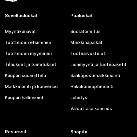
Sovellusluokat
Pääluokat
Myyntikanavat
Suoratoimitus
Tuotteiden etsiminen
Markkinapaikat
Tuotteiden myyminen
Tuotearvostelut
Tilaukset ja toimitukset
Lisämyynti ja tuotepaketit
Kaupan suunnittelu
Sähköpostimarkkinointi
Markkinointi ja konversio
Hakukoneoptimointi
Kaupan hallinnointi
Lähetys
Valuutta ja käännös
Resurssit
Shopify