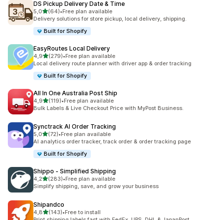
DS Pickup Delivery Date & Time
/ 5 tähteä
5,0
(64)
•
Free plan available
64 arvostelua yhteensä
Delivery solutions for store pickup, local delivery, shipping.
Built for Shopify
EasyRoutes Local Delivery
/ 5 tähteä
4,9
(279)
•
Free plan available
279 arvostelua yhteensä
Local delivery route planner with driver app & order tracking
Built for Shopify
All In One Australia Post Ship
/ 5 tähteä
4,9
(119)
•
Free plan available
119 arvostelua yhteensä
Bulk Labels & Live Checkout Price with MyPost Business.
Synctrack AI Order Tracking
/ 5 tähteä
5,0
(72)
•
Free plan available
72 arvostelua yhteensä
AI analytics order tracker, track order & order tracking page
Built for Shopify
Shippo ‑ Simplified Shipping
/ 5 tähteä
4,2
(283)
•
Free plan available
283 arvostelua yhteensä
Simplify shipping, save, and grow your business
Shipandco
/ 5 tähteä
4,8
(143)
•
Free to install
143 arvostelua yhteensä
Print shipping labels fast with FedEx, UPS, DHL & JapanPost.