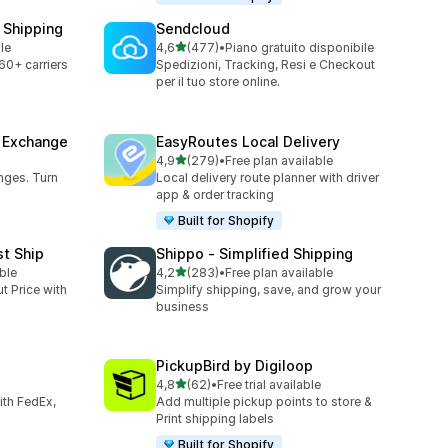
 Shipping
Sendcloud
stelle su 5
ble
4,6
(477)
•
Piano gratuito disponibile
477 recensioni totali
60+ carriers
Spedizioni, Tracking, Resi e Checkout
per il tuo store online.
& Exchange
EasyRoutes Local Delivery
stelle su 5
4,9
(279)
•
Free plan available
279 recensioni totali
nges. Turn
Local delivery route planner with driver
app & order tracking
Built for Shopify
st Ship
Shippo ‑ Simplified Shipping
stelle su 5
ble
4,2
(283)
•
Free plan available
283 recensioni totali
t Price with
Simplify shipping, save, and grow your
business
PickupBird by Digiloop
stelle su 5
4,8
(62)
•
Free trial available
62 recensioni totali
with FedEx,
Add multiple pickup points to store &
Print shipping labels
Built for Shopify