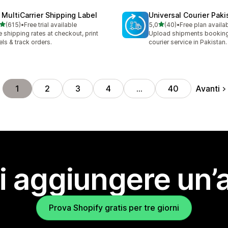
 MultiCarrier Shipping Label
Universal Courier Paki
stelle su 5
stelle su 5
(615)
•
Free trial available
5,0
(40)
•
Free plan availa
 recensioni totali
40 recensioni totali
e shipping rates at checkout, print
Upload shipments booking
els & track orders.
courier service in Pakistan.
Avanti
1
2
3
4
…
40
i aggiungere un’
Prova Shopify gratis per tre giorni