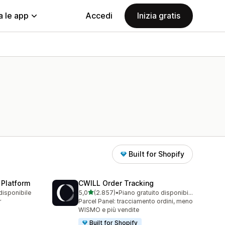
a le app
Accedi
Inizia gratis
Built for Shopify
 Platform
CWILL Order Tracking
stelle su 5
disponibile
5,0
(2.857)
•
Piano gratuito disponibile
2857 recensioni totali
r
Parcel Panel: tracciamento ordini, meno
WISMO e più vendite
Built for Shopify