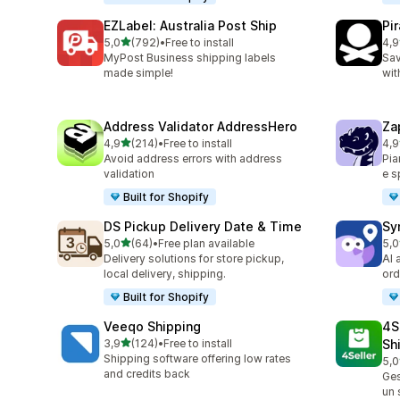
EZLabel: Australia Post Ship
Pi
stelle su 5
5,0
(792)
•
Free to install
4,9
792 recensioni totali
158
MyPost Business shipping labels
Sav
made simple!
wit
Address Validator AddressHero
Za
stelle su 5
4,9
(214)
•
Free to install
4,9
214 recensioni totali
179
Avoid address errors with address
Pia
validation
e s
Built for Shopify
DS Pickup Delivery Date & Time
Sy
stelle su 5
5,0
(64)
•
Free plan available
5,0
64 recensioni totali
71 
Delivery solutions for store pickup,
AI 
local delivery, shipping.
ord
Built for Shopify
Veeqo Shipping
4S
stelle su 5
3,9
(124)
•
Free to install
Sh
124 recensioni totali
Shipping software offering low rates
5,0
43 
and credits back
Ges
un 