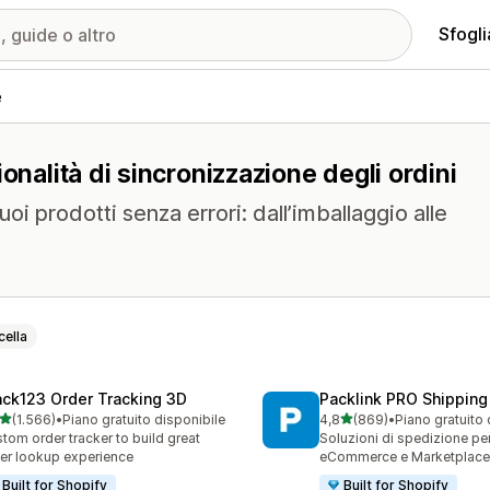
Sfogli
e
onalità di sincronizzazione degli ordini
uoi prodotti senza errori: dall’imballaggio alle
ella
ack123 Order Tracking 3D
Packlink PRO Shipping
stelle su 5
stelle su 5
(1.566)
•
Piano gratuito disponibile
4,8
(869)
•
Piano gratuito 
6 recensioni totali
869 recensioni totali
tom order tracker to build great
Soluzioni di spedizione pe
er lookup experience
eCommerce e Marketplace
Built for Shopify
Built for Shopify