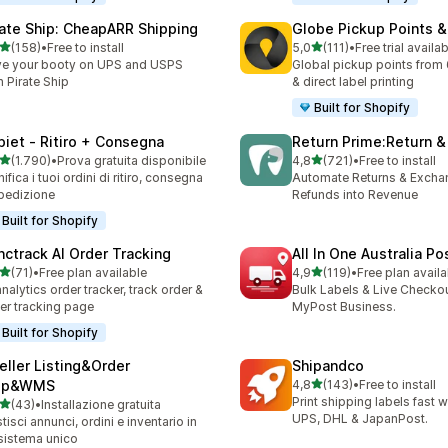
rate Ship: CheapARR Shipping
Globe Pickup Points &
stelle su 5
stelle su 5
(158)
•
Free to install
5,0
(111)
•
Free trial availa
 recensioni totali
111 recensioni totali
e your booty on UPS and USPS
Global pickup points from 
h Pirate Ship
& direct label printing
Built for Shopify
piet ‑ Ritiro + Consegna
Return Prime:Return 
stelle su 5
stelle su 5
(1.790)
•
Prova gratuita disponibile
4,8
(721)
•
Free to install
0 recensioni totali
721 recensioni totali
nifica i tuoi ordini di ritiro, consegna
Automate Returns & Excha
pedizione
Refunds into Revenue
Built for Shopify
nctrack AI Order Tracking
All In One Australia Po
stelle su 5
stelle su 5
(71)
•
Free plan available
4,9
(119)
•
Free plan availa
recensioni totali
119 recensioni totali
analytics order tracker, track order &
Bulk Labels & Live Checkou
er tracking page
MyPost Business.
Built for Shopify
eller Listing&Order
Shipandco
stelle su 5
ip&WMS
4,8
(143)
•
Free to install
143 recensioni totali
Print shipping labels fast 
stelle su 5
(43)
•
Installazione gratuita
recensioni totali
UPS, DHL & JapanPost.
tisci annunci, ordini e inventario in
sistema unico