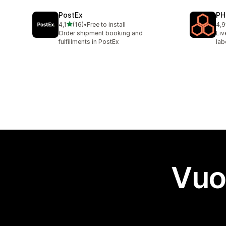
PostEx
PH
stelle su 5
4,1
(16)
•
Free to install
4,9
16 recensioni totali
615
Order shipment booking and
Liv
fulfillments in PostEx
lab
Vuo