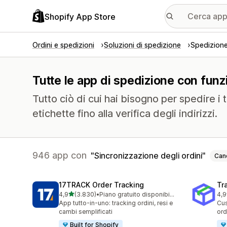
Shopify App Store
Ordini e spedizioni
Soluzioni di spedizione
Spedizion
Tutte le app di spedizione con funzi
Tutto ciò di cui hai bisogno per spedire i t
etichette fino alla verifica degli indirizzi.
946 app con
Sincronizzazione degli ordini
Canc
17TRACK Order Tracking
Tr
stelle su 5
4,9
(3.830)
•
Piano gratuito disponibile
4,9
3830 recensioni totali
156
App tutto-in-uno: tracking ordini, resi e
Cus
cambi semplificati
ord
Built for Shopify