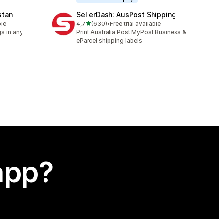
stan
SellerDash: AusPost Shipping
stelle su 5
ble
4,7
(630)
•
Free trial available
630 recensioni totali
s in any
Print Australia Post MyPost Business &
eParcel shipping labels
app?