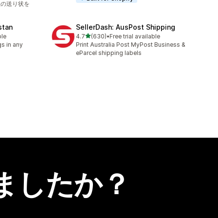
社の送り状を
stan
SellerDash: AusPost Shipping
5つ星中
ble
4.7
(630)
•
Free trial available
合計レビュー数：630件
s in any
Print Australia Post MyPost Business &
eParcel shipping labels
ましたか？