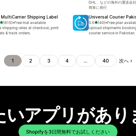
DHL、などの海外の運送会
簡単に発行
 MultiCarrier Shipping Label
Universal Courier Paki
5つ星中
5つ星中
(615)
•
Free trial available
5.0
(40)
•
Free plan availa
計レビュー数：615件
合計レビュー数：40件
e shipping rates at checkout, print
Upload shipments booking
els & track orders.
courier service in Pakistan.
次へ
1
2
3
4
…
40
たいアプリがあり
Shopifyを3日間無料でお試しください