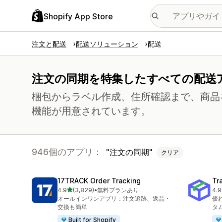
Shopify App Store
注文と配送
配送ソリューション
配送
注文の同期を特集したすべての配送
梱包からラベル作成、住所確認まで、商品
機能が用意されています。
946個のアプリ：
注文の同期
クリア
17TRACK Order Tracking
Tr
5つ星中
4.9
(3,829)
•
無料プランあり
4.9
合計レビュー数：3829件
合
オールインワンアプリ：注文追跡、返品・
優
交換も簡単
タ
Built for Shopify