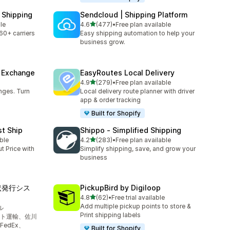
 Shipping
Sendcloud | Shipping Platform
5つ星中
ble
4.6
(477)
•
Free plan available
合計レビュー数：477件
60+ carriers
Easy shipping automation to help your
business grow.
& Exchange
EasyRoutes Local Delivery
5つ星中
4.9
(279)
•
Free plan available
合計レビュー数：279件
nges. Turn
Local delivery route planner with driver
app & order tracking
Built for Shopify
st Ship
Shippo ‑ Simplified Shipping
5つ星中
ble
4.2
(283)
•
Free plan available
合計レビュー数：283件
t Price with
Simplify shipping, save, and grow your
business
り状発行シス
PickupBird by Digiloop
5つ星中
4.8
(62)
•
Free trial available
合計レビュー数：62件
Add multiple pickup points to store &
ル
Print shipping labels
ト運輸、佐川
edEx、
Built for Shopify