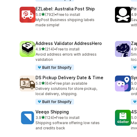
EZLabel: Australia Post Ship
Pi
5つ星中
5.0
(792)
•
Free to install
4.9
合計レビュー数：792件
合
MyPost Business shipping labels
Sav
made simple!
wit
Address Validator AddressHero
Za
5つ星中
4.9
(214)
•
Free to install
4.9
合計レビュー数：214件
合
Avoid address errors with address
Sma
validation
loc
Built for Shopify
DS Pickup Delivery Date & Time
Sy
5つ星中
5.0
(64)
•
Free plan available
5.0
合計レビュー数：64件
合
Delivery solutions for store pickup,
AI 
local delivery, shipping.
ord
Built for Shopify
Veeqo Shipping
4S
5つ星中
3.9
(124)
•
Free to install
5.0
合計レビュー数：124件
合
Shipping software offering low rates
Man
and credits back
inv