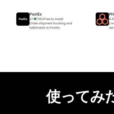
PostEx
PH
5つ星中
4.1
(16)
•
Free to install
4.9
合計レビュー数：16件
合
Order shipment booking and
Liv
fulfillments in PostEx
lab
使ってみ