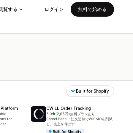
閲覧する
ログイン
無料で始める
Built for Shopify
 Platform
CWILL Order Tracking
5つ星中
able
5.0
(2,857)
•
無料プランあり
合計レビュー数：2857件
ions for
Parcel Panel：注文追跡でWISMOを削減
aces
し、売上を伸ばす
Built for Shopify