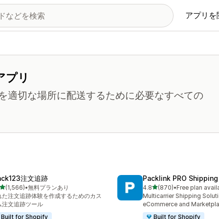
アプリを
アプリ
を適切な場所に配送するために必要なすべての
ack123注文追跡
Packlink PRO Shipping
5つ星中
5つ星中
(1,566)
•
無料プランあり
4.8
(870)
•
Free plan avail
計レビュー数：1566件
合計レビュー数：870件
れた注文追跡体験を作成するためのカス
Multicarrier Shipping Solut
ム注文追跡ツール
eCommerce and Marketpl
Built for Shopify
Built for Shopify