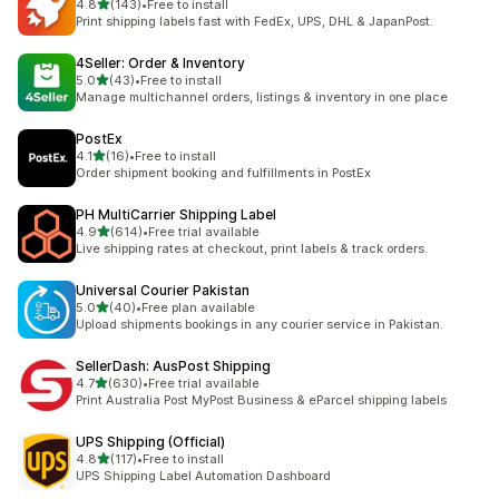
별 5개 중
4.8
(143)
•
Free to install
총 리뷰 143개
Print shipping labels fast with FedEx, UPS, DHL & JapanPost.
4Seller: Order & Inventory
별 5개 중
5.0
(43)
•
Free to install
총 리뷰 43개
Manage multichannel orders, listings & inventory in one place
PostEx
별 5개 중
4.1
(16)
•
Free to install
총 리뷰 16개
Order shipment booking and fulfillments in PostEx
PH MultiCarrier Shipping Label
별 5개 중
4.9
(614)
•
Free trial available
총 리뷰 614개
Live shipping rates at checkout, print labels & track orders.
Universal Courier Pakistan
별 5개 중
5.0
(40)
•
Free plan available
총 리뷰 40개
Upload shipments bookings in any courier service in Pakistan.
SellerDash: AusPost Shipping
별 5개 중
4.7
(630)
•
Free trial available
총 리뷰 630개
Print Australia Post MyPost Business & eParcel shipping labels
UPS Shipping (Official)
별 5개 중
4.8
(117)
•
Free to install
총 리뷰 117개
UPS Shipping Label Automation Dashboard