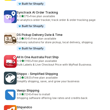
Built for Shopify
Synctrack AI Order Tracking
별 5개 중
5.0
(71)
•
Free plan available
총 리뷰 71개
AI analytics order tracker, track order & order tracking page
Built for Shopify
DS Pickup Delivery Date & Time
별 5개 중
5.0
(64)
•
Free plan available
총 리뷰 64개
Delivery solutions for store pickup, local delivery, shipping.
Built for Shopify
All In One Australia Post Ship
별 5개 중
4.9
(119)
•
Free plan available
총 리뷰 119개
Bulk Labels & Live Checkout Price with MyPost Business.
Shippo ‑ Simplified Shipping
별 5개 중
4.2
(283)
•
Free plan available
총 리뷰 283개
Simplify shipping, save, and grow your business
Veeqo Shipping
별 5개 중
3.9
(124)
•
Free to install
총 리뷰 124개
Shipping software offering low rates and credits back
Shipandco