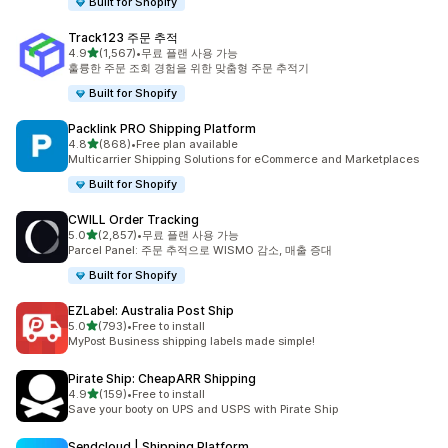
Built for Shopify
Track123 주문 추적
별 5개 중
4.9
(1,567)
•
무료 플랜 사용 가능
총 리뷰 1567개
훌륭한 주문 조회 경험을 위한 맞춤형 주문 추적기
Built for Shopify
Packlink PRO Shipping Platform
별 5개 중
4.8
(868)
•
Free plan available
총 리뷰 868개
Multicarrier Shipping Solutions for eCommerce and Marketplaces
Built for Shopify
CWILL Order Tracking
별 5개 중
5.0
(2,857)
•
무료 플랜 사용 가능
총 리뷰 2857개
Parcel Panel: 주문 추적으로 WISMO 감소, 매출 증대
Built for Shopify
EZLabel: Australia Post Ship
별 5개 중
5.0
(793)
•
Free to install
총 리뷰 793개
MyPost Business shipping labels made simple!
Pirate Ship: CheapARR Shipping
별 5개 중
4.9
(159)
•
Free to install
총 리뷰 159개
Save your booty on UPS and USPS with Pirate Ship
Sendcloud | Shipping Platform