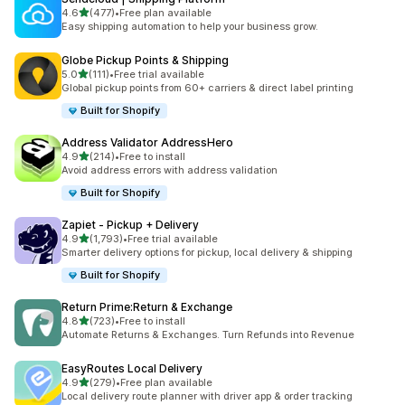
별 5개 중
4.6
(477)
•
Free plan available
총 리뷰 477개
Easy shipping automation to help your business grow.
Globe Pickup Points & Shipping
별 5개 중
5.0
(111)
•
Free trial available
총 리뷰 111개
Global pickup points from 60+ carriers & direct label printing
Built for Shopify
Address Validator AddressHero
별 5개 중
4.9
(214)
•
Free to install
총 리뷰 214개
Avoid address errors with address validation
Built for Shopify
Zapiet ‑ Pickup + Delivery
별 5개 중
4.9
(1,793)
•
Free trial available
총 리뷰 1793개
Smarter delivery options for pickup, local delivery & shipping
Built for Shopify
Return Prime:Return & Exchange
별 5개 중
4.8
(723)
•
Free to install
총 리뷰 723개
Automate Returns & Exchanges. Turn Refunds into Revenue
EasyRoutes Local Delivery
별 5개 중
4.9
(279)
•
Free plan available
총 리뷰 279개
Local delivery route planner with driver app & order tracking