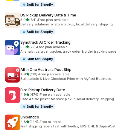
Built for Shopify
DS Pickup Delivery Date & Time
별 5개 중
5.0
(64)
•
Free plan available
총 리뷰 64개
Delivery solutions for store pickup, local delivery, shipping.
Built for Shopify
Synctrack AI Order Tracking
별 5개 중
5.0
(72)
•
Free plan available
총 리뷰 72개
AI analytics order tracker, track order & order tracking page
Built for Shopify
All In One Australia Post Ship
별 5개 중
4.9
(119)
•
Free plan available
총 리뷰 119개
Bulk Labels & Live Checkout Price with MyPost Business.
Bird Pickup Delivery Date
별 5개 중
4.9
(474)
•
Free plan available
총 리뷰 474개
Date & time picker for store pickup, local delivery, shipping
Built for Shopify
Shipandco
별 5개 중
4.8
(144)
•
Free to install
총 리뷰 144개
Print shipping labels fast with FedEx, UPS, DHL & JapanPost.