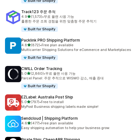
Built for Shopify
Track123 주문 추적
별 5개 중
4.9
(1,573)
•
무료 플랜 사용 가능
총 리뷰 1573개
훌륭한 주문 조회 경험을 위한 맞춤형 주문 추적기
Built for Shopify
Packlink PRO Shipping Platform
별 5개 중
4.8
(872)
•
Free plan available
총 리뷰 872개
Multicarrier Shipping Solutions for eCommerce and Marketplaces
Built for Shopify
CWILL Order Tracking
별 5개 중
5.0
(2,860)
•
무료 플랜 사용 가능
총 리뷰 2860개
Parcel Panel: 주문 추적으로 WISMO 감소, 매출 증대
Built for Shopify
EZLabel: Australia Post Ship
별 5개 중
5.0
(797)
•
Free to install
총 리뷰 797개
MyPost Business shipping labels made simple!
Sendcloud | Shipping Platform
별 5개 중
4.6
(477)
•
Free plan available
총 리뷰 477개
Easy shipping automation to help your business grow.
Pirate Ship: CheapARR Shipping