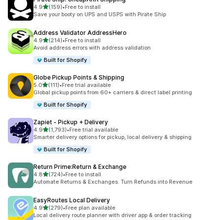
별 5개 중
4.9
(159)
•
Free to install
총 리뷰 159개
Save your booty on UPS and USPS with Pirate Ship
Address Validator AddressHero
별 5개 중
4.9
(214)
•
Free to install
총 리뷰 214개
Avoid address errors with address validation
Built for Shopify
Globe Pickup Points & Shipping
별 5개 중
5.0
(111)
•
Free trial available
총 리뷰 111개
Global pickup points from 60+ carriers & direct label printing
Built for Shopify
Zapiet ‑ Pickup + Delivery
별 5개 중
4.9
(1,793)
•
Free trial available
총 리뷰 1793개
Smarter delivery options for pickup, local delivery & shipping
Built for Shopify
Return Prime:Return & Exchange
별 5개 중
4.8
(724)
•
Free to install
총 리뷰 724개
Automate Returns & Exchanges. Turn Refunds into Revenue
EasyRoutes Local Delivery
별 5개 중
4.9
(279)
•
Free plan available
총 리뷰 279개
Local delivery route planner with driver app & order tracking