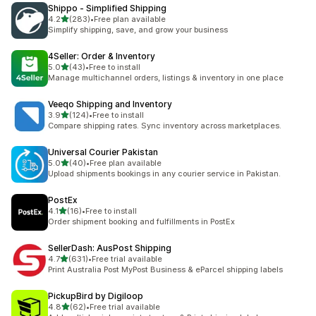
Shippo ‑ Simplified Shipping
별 5개 중
4.2
(283)
•
Free plan available
총 리뷰 283개
Simplify shipping, save, and grow your business
4Seller: Order & Inventory
별 5개 중
5.0
(43)
•
Free to install
총 리뷰 43개
Manage multichannel orders, listings & inventory in one place
Veeqo Shipping and Inventory
별 5개 중
3.9
(124)
•
Free to install
총 리뷰 124개
Compare shipping rates. Sync inventory across marketplaces.
Universal Courier Pakistan
별 5개 중
5.0
(40)
•
Free plan available
총 리뷰 40개
Upload shipments bookings in any courier service in Pakistan.
PostEx
별 5개 중
4.1
(16)
•
Free to install
총 리뷰 16개
Order shipment booking and fulfillments in PostEx
SellerDash: AusPost Shipping
별 5개 중
4.7
(631)
•
Free trial available
총 리뷰 631개
Print Australia Post MyPost Business & eParcel shipping labels
PickupBird by Digiloop
별 5개 중
4.8
(62)
•
Free trial available
총 리뷰 62개