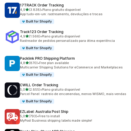
17TRACK Order Tracking
de 5 estrelas
4,9
(3.838)
•
Plano gratuito disponível
3838 total de avaliações
App tudo-em-um: rastreamento, devoluções e trocas
Built for Shopify
Track123 Order Tracking
de 5 estrelas
4,9
(1.566)
•
Plano gratuito disponível
1566 total de avaliações
Rastreador de pedidos personalizado para ótima experiência
Built for Shopify
Packlink PRO Shipping Platform
de 5 estrelas
4,8
(870)
•
Free plan available
870 total de avaliações
Multicarrier Shipping Solutions for eCommerce and Marketplaces
Built for Shopify
CWILL Order Tracking
de 5 estrelas
5,0
(2.855)
•
Plano gratuito disponível
2855 total de avaliações
Parcel Panel: rastreio de encomendas, menos WISMO, mais vendas
Built for Shopify
EZLabel: Australia Post Ship
de 5 estrelas
5,0
(793)
•
Free to install
793 total de avaliações
MyPost Business shipping labels made simple!