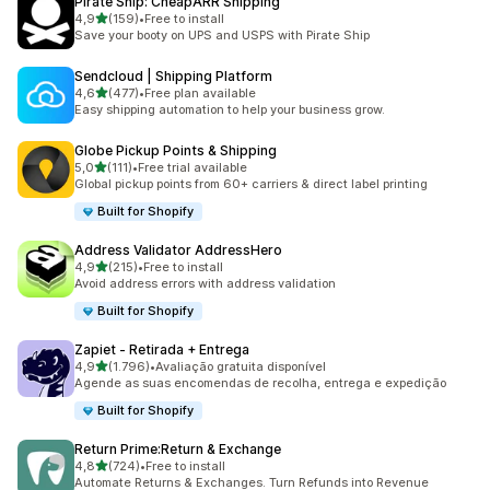
Pirate Ship: CheapARR Shipping
de 5 estrelas
4,9
(159)
•
Free to install
159 total de avaliações
Save your booty on UPS and USPS with Pirate Ship
Sendcloud | Shipping Platform
de 5 estrelas
4,6
(477)
•
Free plan available
477 total de avaliações
Easy shipping automation to help your business grow.
Globe Pickup Points & Shipping
de 5 estrelas
5,0
(111)
•
Free trial available
111 total de avaliações
Global pickup points from 60+ carriers & direct label printing
Built for Shopify
Address Validator AddressHero
de 5 estrelas
4,9
(215)
•
Free to install
215 total de avaliações
Avoid address errors with address validation
Built for Shopify
Zapiet ‑ Retirada + Entrega
de 5 estrelas
4,9
(1.796)
•
Avaliação gratuita disponível
1796 total de avaliações
Agende as suas encomendas de recolha, entrega e expedição
Built for Shopify
Return Prime:Return & Exchange
de 5 estrelas
4,8
(724)
•
Free to install
724 total de avaliações
Automate Returns & Exchanges. Turn Refunds into Revenue