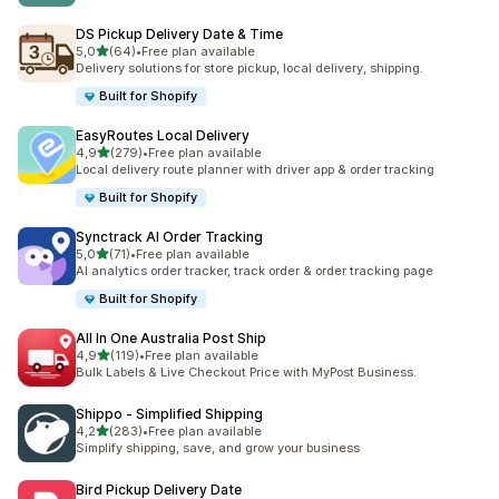
DS Pickup Delivery Date & Time
de 5 estrelas
5,0
(64)
•
Free plan available
64 total de avaliações
Delivery solutions for store pickup, local delivery, shipping.
Built for Shopify
EasyRoutes Local Delivery
de 5 estrelas
4,9
(279)
•
Free plan available
279 total de avaliações
Local delivery route planner with driver app & order tracking
Built for Shopify
Synctrack AI Order Tracking
de 5 estrelas
5,0
(71)
•
Free plan available
71 total de avaliações
AI analytics order tracker, track order & order tracking page
Built for Shopify
All In One Australia Post Ship
de 5 estrelas
4,9
(119)
•
Free plan available
119 total de avaliações
Bulk Labels & Live Checkout Price with MyPost Business.
Shippo ‑ Simplified Shipping
de 5 estrelas
4,2
(283)
•
Free plan available
283 total de avaliações
Simplify shipping, save, and grow your business
Bird Pickup Delivery Date