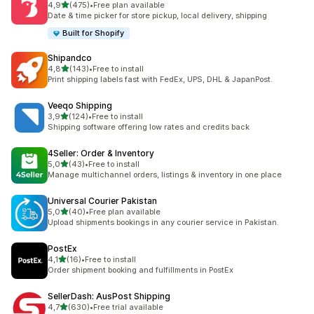
de 5 estrelas
4,9
(475)
•
Free plan available
475 total de avaliações
Date & time picker for store pickup, local delivery, shipping
Built for Shopify
Shipandco
de 5 estrelas
4,8
(143)
•
Free to install
143 total de avaliações
Print shipping labels fast with FedEx, UPS, DHL & JapanPost.
Veeqo Shipping
de 5 estrelas
3,9
(124)
•
Free to install
124 total de avaliações
Shipping software offering low rates and credits back
4Seller: Order & Inventory
de 5 estrelas
5,0
(43)
•
Free to install
43 total de avaliações
Manage multichannel orders, listings & inventory in one place
Universal Courier Pakistan
de 5 estrelas
5,0
(40)
•
Free plan available
40 total de avaliações
Upload shipments bookings in any courier service in Pakistan.
PostEx
de 5 estrelas
4,1
(16)
•
Free to install
16 total de avaliações
Order shipment booking and fulfillments in PostEx
SellerDash: AusPost Shipping
de 5 estrelas
4,7
(630)
•
Free trial available
630 total de avaliações