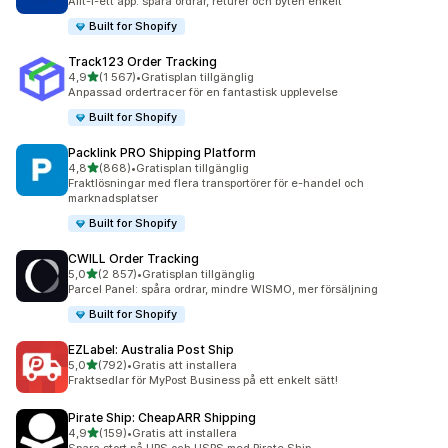
Allt-i-ett app: spåra ordrar, returer och byten enkelt
Built for Shopify
Track123 Order Tracking
av 5 stjärnor
4,9
(1 567)
•
Gratisplan tillgänglig
1567 recensioner totalt
Anpassad ordertracer för en fantastisk upplevelse
Built for Shopify
Packlink PRO Shipping Platform
av 5 stjärnor
4,8
(868)
•
Gratisplan tillgänglig
868 recensioner totalt
Fraktlösningar med flera transportörer för e-handel och
marknadsplatser
Built for Shopify
CWILL Order Tracking
av 5 stjärnor
5,0
(2 857)
•
Gratisplan tillgänglig
2857 recensioner totalt
Parcel Panel: spåra ordrar, mindre WISMO, mer försäljning
Built for Shopify
EZLabel: Australia Post Ship
av 5 stjärnor
5,0
(792)
•
Gratis att installera
792 recensioner totalt
Fraktsedlar för MyPost Business på ett enkelt sätt!
Pirate Ship: CheapARR Shipping
av 5 stjärnor
4,9
(159)
•
Gratis att installera
159 recensioner totalt