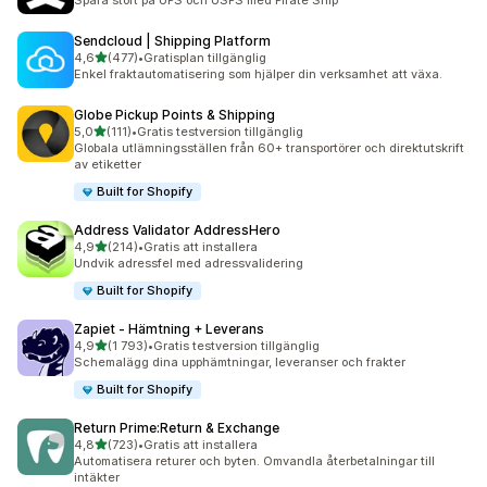
Spara stort på UPS och USPS med Pirate Ship
Sendcloud | Shipping Platform
av 5 stjärnor
4,6
(477)
•
Gratisplan tillgänglig
477 recensioner totalt
Enkel fraktautomatisering som hjälper din verksamhet att växa.
Globe Pickup Points & Shipping
av 5 stjärnor
5,0
(111)
•
Gratis testversion tillgänglig
111 recensioner totalt
Globala utlämningsställen från 60+ transportörer och direktutskrift
av etiketter
Built for Shopify
Address Validator AddressHero
av 5 stjärnor
4,9
(214)
•
Gratis att installera
214 recensioner totalt
Undvik adressfel med adressvalidering
Built for Shopify
Zapiet ‑ Hämtning + Leverans
av 5 stjärnor
4,9
(1 793)
•
Gratis testversion tillgänglig
1793 recensioner totalt
Schemalägg dina upphämtningar, leveranser och frakter
Built for Shopify
Return Prime:Return & Exchange
av 5 stjärnor
4,8
(723)
•
Gratis att installera
723 recensioner totalt
Automatisera returer och byten. Omvandla återbetalningar till
intäkter