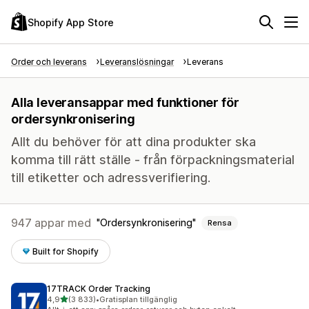
Shopify App Store
Order och leverans
Leveranslösningar
Leverans
Alla leveransappar med funktioner för
ordersynkronisering
Allt du behöver för att dina produkter ska
komma till rätt ställe - från förpackningsmaterial
till etiketter och adressverifiering.
947 appar med
Ordersynkronisering
Rensa
Built for Shopify
17TRACK Order Tracking
av 5 stjärnor
4,9
(3 833)
•
Gratisplan tillgänglig
3833 recensioner totalt