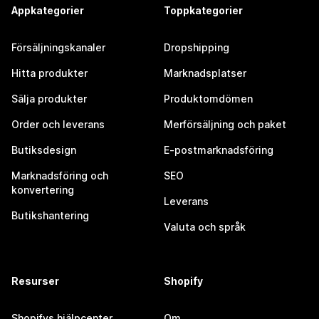
Appkategorier
Toppkategorier
Försäljningskanaler
Dropshipping
Hitta produkter
Marknadsplatser
Sälja produkter
Produktomdömen
Order och leverans
Merförsäljning och paket
Butiksdesign
E-postmarknadsföring
Marknadsföring och
SEO
konvertering
Leverans
Butikshantering
Valuta och språk
Resurser
Shopify
Shopifys hjälpcenter
Om