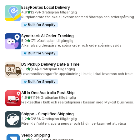
EasyRoutes Local Delivery
av 5 stjärnor
4,9
(279)
•
Gratisplan tillgänglig
279 recensioner totalt
Ruttplanerare för lokala leveranser med förarapp och orderspårning
Built for Shopify
Synctrack AI Order Tracking
av 5 stjärnor
5,0
(71)
•
Gratisplan tillgänglig
71 recensioner totalt
AI-analys orderspårare, spåra order och orderspårningssida
Built for Shopify
DS Pickup Delivery Date & Time
av 5 stjärnor
5,0
(64)
•
Gratisplan tillgänglig
64 recensioner totalt
Leveranslösningar för upphämtning i butik, lokal leverans och frakt.
Built for Shopify
All In One Australia Post Ship
av 5 stjärnor
4,9
(119)
•
Gratisplan tillgänglig
119 recensioner totalt
Fraktsedlar i bulk och realtidspriser i kassan med MyPost Business.
Shippo ‑ Simplified Shipping
av 5 stjärnor
4,2
(283)
•
Gratisplan tillgänglig
283 recensioner totalt
Förenkla frakten, spara pengar och få din verksamhet att växa
Veeqo Shipping
av 5 stjärnor