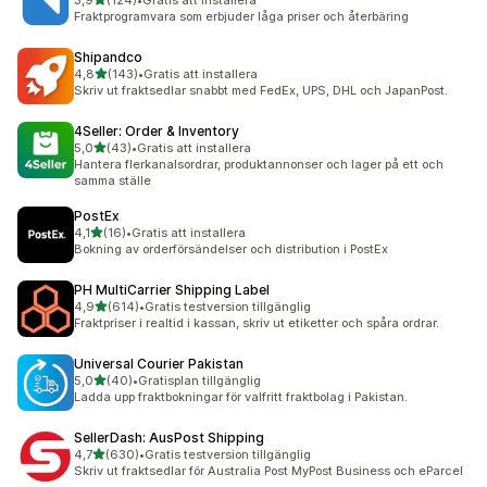
3,9
(124)
•
Gratis att installera
124 recensioner totalt
Fraktprogramvara som erbjuder låga priser och återbäring
Shipandco
av 5 stjärnor
4,8
(143)
•
Gratis att installera
143 recensioner totalt
Skriv ut fraktsedlar snabbt med FedEx, UPS, DHL och JapanPost.
4Seller: Order & Inventory
av 5 stjärnor
5,0
(43)
•
Gratis att installera
43 recensioner totalt
Hantera flerkanalsordrar, produktannonser och lager på ett och
samma ställe
PostEx
av 5 stjärnor
4,1
(16)
•
Gratis att installera
16 recensioner totalt
Bokning av orderförsändelser och distribution i PostEx
PH MultiCarrier Shipping Label
av 5 stjärnor
4,9
(614)
•
Gratis testversion tillgänglig
614 recensioner totalt
Fraktpriser i realtid i kassan, skriv ut etiketter och spåra ordrar.
Universal Courier Pakistan
av 5 stjärnor
5,0
(40)
•
Gratisplan tillgänglig
40 recensioner totalt
Ladda upp fraktbokningar för valfritt fraktbolag i Pakistan.
SellerDash: AusPost Shipping
av 5 stjärnor
4,7
(630)
•
Gratis testversion tillgänglig
630 recensioner totalt
Skriv ut fraktsedlar för Australia Post MyPost Business och eParcel