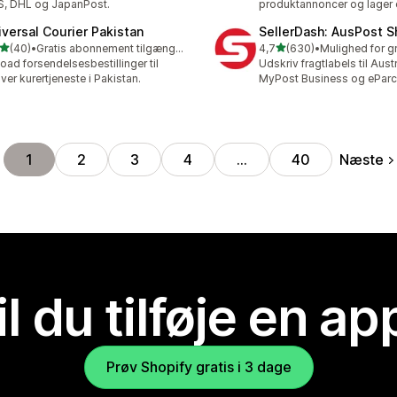
, DHL og JapanPost.
produktannoncer og lager 
iversal Courier Pakistan
SellerDash: AusPost S
ud af 5 stjerner
ud af 5 stjerner
(40)
•
Gratis abonnement tilgængeligt
4,7
(630)
•
anmeldelser i alt
630 anmeldelser i alt
oad forsendelsesbestillinger til
Udskriv fragtlabels til Aust
ver kurertjeneste i Pakistan.
MyPost Business og eParc
Næste
1
2
3
4
…
40
il du tilføje en ap
Prøv Shopify gratis i 3 dage