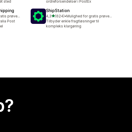
ét sted
ordreforsendelser i PostEx
hipping
ShipStation
ud af 5 stjerner
Mulighed for gratis prøveperiode
4,3
(624)
•
Mulighed for gratis prøveperiode
624 anmeldelser i alt
ralia Post
Tilbyder enkle fragtløsninger til
el
kompleks klargøring
p?