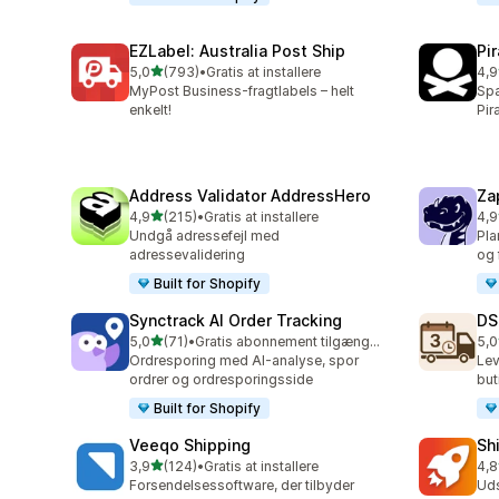
EZLabel: Australia Post Ship
Pi
ud af 5 stjerner
5,0
(793)
•
Gratis at installere
4,9
793 anmeldelser i alt
159
MyPost Business-fragtlabels – helt
Spa
enkelt!
Pir
Address Validator AddressHero
Za
ud af 5 stjerner
4,9
(215)
•
Gratis at installere
4,9
215 anmeldelser i alt
179
Undgå adressefejl med
Pla
adressevalidering
og 
Built for Shopify
Synctrack AI Order Tracking
DS
ud af 5 stjerner
5,0
(71)
•
Gratis abonnement tilgængeligt
5,0
71 anmeldelser i alt
64 
Ordresporing med AI-analyse, spor
Lev
ordrer og ordresporingsside
but
Built for Shopify
Veeqo Shipping
Sh
ud af 5 stjerner
3,9
(124)
•
Gratis at installere
4,8
124 anmeldelser i alt
143
Forsendelsessoftware, der tilbyder
Uds