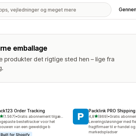
Gennem
nerne emballage
e produkter det rigtige sted hen – lige fra
g.
ack123 Order Tracking
Packlink PRO Shipping
ud af 5 stjerner
ud af 5 stjerner
(1.567)
•
Gratis abonnement tilgængeligt
4,8
(869)
•
7 anmeldelser i alt
869 anmeldelser i alt
gepaste besteltracker voor het
Leveringsløsninger med fle
ouwen van een geweldige b
fragtfirmaer til e-handel og
markedspladser
Built for Shopify