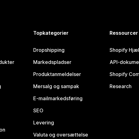
Topkategorier
Ressourcer
Dropshipping
Shopify Hjæ
dukter
Markedspladser
API-dokume
Produktanmeldelser
Shopify Co
g
Mersalg og sampak
Research
E-mailmarkedsføring
SEO
Levering
ion
Valuta og oversættelse