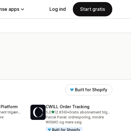
se apps
Log ind
Start gratis
Built for Shopify
 Platform
CWILL Order Tracking
ud af 5 stjerner
Gratis abonnement tilgængeligt
5,0
(2.859)
•
Gratis abonnement tilgængeligt
2859 anmeldelser i alt
re
Parcel Panel: ordresporing, mindre
WISMO og mere salg
Built for Shopify