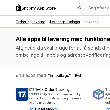
Shopify App Store
Ordrer og levering
Leveringsløsninger
Levering
Alle apps til levering med funktio
Alt, hvad du skal bruge for at få sendt din
emballage til labels og adresseverificerin
948 apps med
Emballage
Ryd
17TRACK Order Tracking
Tr
ud af 5 stjerner
4,9
(3.841)
•
Gratis abonnement tilgængeligt
4,9
3841 anmeldelser i alt
156
Nem ordre- og retursporing – få mere
Aan
ud af din forretning
opb
Built for Shopify