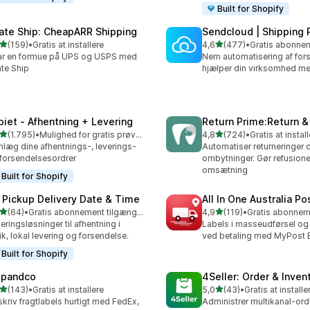
Built for Shopify
rate Ship: CheapARR Shipping
Sendcloud | Shipping 
ud af 5 stjerner
ud af 5 stjerner
(159)
•
Gratis at installere
4,6
(477)
•
 anmeldelser i alt
477 anmeldelser i alt
r en formue på UPS og USPS med
Nem automatisering af fors
ate Ship
hjælper din virksomhed me
piet ‑ Afhentning + Levering
Return Prime:Return 
ud af 5 stjerner
ud af 5 stjerner
(1.795)
•
Mulighed for gratis prøveperiode
4,8
(724)
•
Gratis at instal
5 anmeldelser i alt
724 anmeldelser i alt
nlæg dine afhentnings-, leverings-
Automatiser returneringer 
forsendelsesordrer
ombytninger. Gør refusioner
omsætning
Built for Shopify
 Pickup Delivery Date & Time
All In One Australia Po
ud af 5 stjerner
ud af 5 stjerner
(64)
•
Gratis abonnement tilgængeligt
4,9
(119)
•
anmeldelser i alt
119 anmeldelser i alt
eringsløsninger til afhentning i
Labels i masseudførsel og 
ik, lokal levering og forsendelse.
ved betaling med MyPost 
Built for Shopify
ipandco
4Seller: Order & Inven
ud af 5 stjerner
ud af 5 stjerner
(143)
•
Gratis at installere
5,0
(43)
•
Gratis at installe
 anmeldelser i alt
43 anmeldelser i alt
kriv fragtlabels hurtigt med FedEx,
Administrer multikanal-ordr