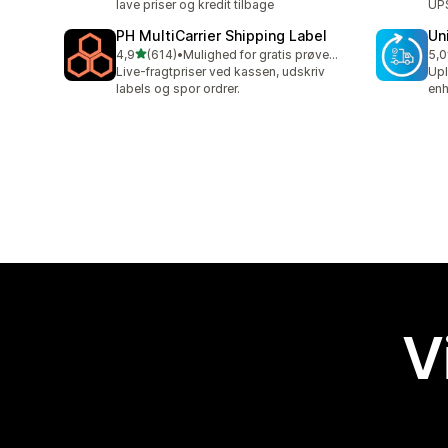
lave priser og kredit tilbage
UPS
PH MultiCarrier Shipping Label
Un
ud af 5 stjerner
4,9
(614)
•
Mulighed for gratis prøveperiode
5,0
614 anmeldelser i alt
40 
Live-fragtpriser ved kassen, udskriv
Upl
labels og spor ordrer.
enh
V