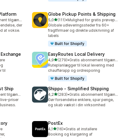
Platform
Globe Pickup Points & Shipping
ud af 5 stjerner
Gratis abonnement tilgængeligt
5,0
(111)
•
Mulighed for gratis prøveperiode
111 anmeldelser i alt
endelse, der
Globale udleveringssteder fra 60+
d at vokse.
fragtfirmaer og direkte udskrivning af
labels
Built for Shopify
& Exchange
EasyRoutes Local Delivery
ud af 5 stjerner
lere
4,9
(279)
•
Gratis abonnement tilgængeligt
279 anmeldelser i alt
og
Ruteplanlægger til lokal levering med
 til
chaufførapp og ordresporing
Built for Shopify
st Ship
Shippo ‑ Simplified Shipping
ud af 5 stjerner
Gratis abonnement tilgængeligt
4,2
(283)
•
Gratis abonnement tilgængeligt
283 anmeldelser i alt
live-priser
Gør forsendelse enklere, spar penge,
Business.
og skab vækst i din virksomhed
tory
PostEx
ud af 5 stjerner
re
4,1
(16)
•
Gratis at installere
16 anmeldelser i alt
er,
Booking og klargøring af