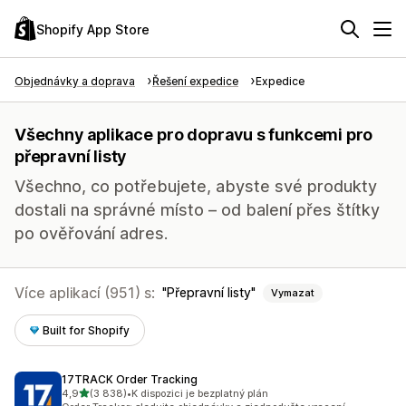
Shopify App Store
Objednávky a doprava
Řešení expedice
Expedice
Všechny aplikace pro dopravu s funkcemi pro
přepravní listy
Všechno, co potřebujete, abyste své produkty
dostali na správné místo – od balení přes štítky
po ověřování adres.
Více aplikací (951) s:
Přepravní listy
Vymazat
Built for Shopify
17TRACK Order Tracking
z 5 hvězd
4,9
(3 838)
•
K dispozici je bezplatný plán
Celkový počet recenzí: 3838