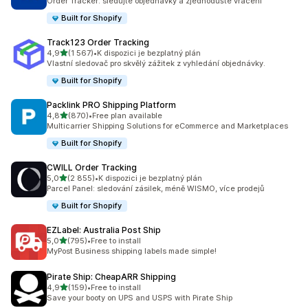
Order Tracker: sledujte objednávky a zjednodušte vracení
Built for Shopify
Track123 Order Tracking
z 5 hvězd
4,9
(1 567)
•
K dispozici je bezplatný plán
Celkový počet recenzí: 1567
Vlastní sledovač pro skvělý zážitek z vyhledání objednávky.
Built for Shopify
Packlink PRO Shipping Platform
z 5 hvězd
4,8
(870)
•
Free plan available
Celkový počet recenzí: 870
Multicarrier Shipping Solutions for eCommerce and Marketplaces
Built for Shopify
CWILL Order Tracking
z 5 hvězd
5,0
(2 855)
•
K dispozici je bezplatný plán
Celkový počet recenzí: 2855
Parcel Panel: sledování zásilek, méně WISMO, více prodejů
Built for Shopify
EZLabel: Australia Post Ship
z 5 hvězd
5,0
(795)
•
Free to install
Celkový počet recenzí: 795
MyPost Business shipping labels made simple!
Pirate Ship: CheapARR Shipping
z 5 hvězd
4,9
(159)
•
Free to install
Celkový počet recenzí: 159
Save your booty on UPS and USPS with Pirate Ship