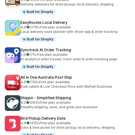
Celkový počet recenzí: 64
Delivery solutions for store pickup, local delivery, shipping.
Built for Shopify
EasyRoutes Local Delivery
z 5 hvězd
4,9
(279)
•
Free plan available
Celkový počet recenzí: 279
Local delivery route planner with driver app & order tracking
Built for Shopify
Synctrack AI Order Tracking
z 5 hvězd
5,0
(71)
•
Free plan available
Celkový počet recenzí: 71
AI analytics order tracker, track order & order tracking page
Built for Shopify
All In One Australia Post Ship
z 5 hvězd
4,9
(119)
•
Free plan available
Celkový počet recenzí: 119
Bulk Labels & Live Checkout Price with MyPost Business.
Shippo ‑ Simplified Shipping
z 5 hvězd
4,2
(283)
•
Free plan available
Celkový počet recenzí: 283
Simplify shipping, save, and grow your business
Bird Pickup Delivery Date
z 5 hvězd
4,9
(475)
•
Free plan available
Celkový počet recenzí: 475
Date & time picker for store pickup, local delivery, shipping