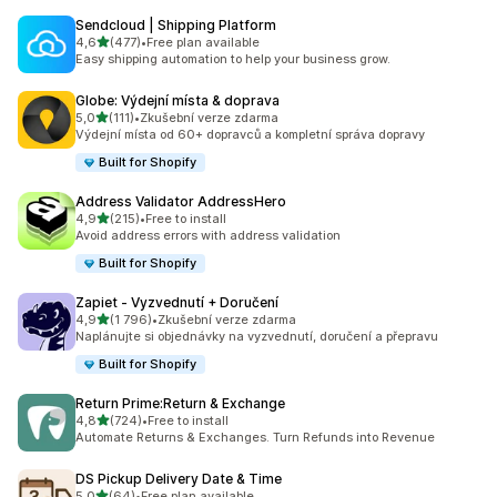
Sendcloud | Shipping Platform
z 5 hvězd
4,6
(477)
•
Free plan available
Celkový počet recenzí: 477
Easy shipping automation to help your business grow.
Globe: Výdejní místa & doprava
z 5 hvězd
5,0
(111)
•
Zkušební verze zdarma
Celkový počet recenzí: 111
Výdejní místa od 60+ dopravců a kompletní správa dopravy
Built for Shopify
Address Validator AddressHero
z 5 hvězd
4,9
(215)
•
Free to install
Celkový počet recenzí: 215
Avoid address errors with address validation
Built for Shopify
Zapiet ‑ Vyzvednutí + Doručení
z 5 hvězd
4,9
(1 796)
•
Zkušební verze zdarma
Celkový počet recenzí: 1796
Naplánujte si objednávky na vyzvednutí, doručení a přepravu
Built for Shopify
Return Prime:Return & Exchange
z 5 hvězd
4,8
(724)
•
Free to install
Celkový počet recenzí: 724
Automate Returns & Exchanges. Turn Refunds into Revenue
DS Pickup Delivery Date & Time
z 5 hvězd
5,0
(64)
•
Free plan available