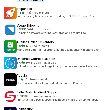
Built for Shopify
Shipandco
z 5 hvězd
4,8
(143)
•
Free to install
Celkový počet recenzí: 143
Print shipping labels fast with FedEx, UPS, DHL & JapanPost.
Veeqo Shipping
z 5 hvězd
3,9
(124)
•
Free to install
Celkový počet recenzí: 124
Shipping software offering low rates and credits back
4Seller: Order & Inventory
z 5 hvězd
5,0
(43)
•
Free to install
Celkový počet recenzí: 43
Manage multichannel orders, listings & inventory in one place
Universal Courier Pakistan
z 5 hvězd
5,0
(40)
•
Free plan available
Celkový počet recenzí: 40
Upload shipments bookings in any courier service in Pakistan.
PostEx
z 5 hvězd
4,1
(16)
•
Free to install
Celkový počet recenzí: 16
Order shipment booking and fulfillments in PostEx
SellerDash: AusPost Shipping
z 5 hvězd
4,7
(630)
•
Free trial available
Celkový počet recenzí: 630
Print Australia Post MyPost Business & eParcel shipping labels
ShipStation