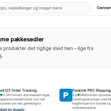
Gennem
nerne pakkesedler
e produkter det rigtige sted hen – lige fra
g.
ack123 Order Tracking
Packlink PRO Shipping
ud af 5 stjerner
ud af 5 stjerner
(1.567)
•
Gratis abonnement tilgængeligt
4,8
(868)
•
7 anmeldelser i alt
868 anmeldelser i alt
gepaste besteltracker voor het
Leveringsløsninger med fle
ouwen van een geweldige b
fragtfirmaer til e-handel og
markedspladser
Built for Shopify