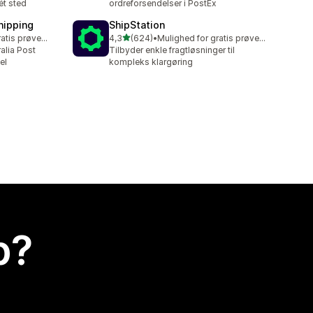
ét sted
ordreforsendelser i PostEx
hipping
ShipStation
ud af 5 stjerner
Mulighed for gratis prøveperiode
4,3
(624)
•
Mulighed for gratis prøveperiode
624 anmeldelser i alt
ralia Post
Tilbyder enkle fragtløsninger til
el
kompleks klargøring
p?