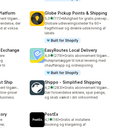
Platform
Globe Pickup Points & Shipping
ud af 5 stjerner
Gratis abonnement tilgængeligt
5,0
(111)
•
Mulighed for gratis prøveperiode
111 anmeldelser i alt
endelse, der
Globale udleveringssteder fra 60+
d at vokse.
fragtfirmaer og direkte udskrivning af
labels
Built for Shopify
& Exchange
EasyRoutes Local Delivery
ud af 5 stjerner
lere
4,9
(279)
•
Gratis abonnement tilgængeligt
279 anmeldelser i alt
og
Ruteplanlægger til lokal levering med
 til
chaufførapp og ordresporing
Built for Shopify
st Ship
Shippo ‑ Simplified Shipping
ud af 5 stjerner
Gratis abonnement tilgængeligt
4,2
(283)
•
Gratis abonnement tilgængeligt
283 anmeldelser i alt
live-priser
Gør forsendelse enklere, spar penge,
Business.
og skab vækst i din virksomhed
tory
PostEx
ud af 5 stjerner
re
4,1
(16)
•
Gratis at installere
16 anmeldelser i alt
er,
Booking og klargøring af