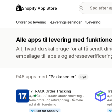
Shopify App Store
Ordrer og levering
Leveringsløsninger
Levering
Alle apps til levering med funktio
Alt, hvad du skal bruge for at få sendt din
emballage til labels og adresseverificerin
948 apps med
Pakkesedler
Ryd
17TRACK Order Tracking
Tr
ud af 5 stjerner
4,9
(3.839)
•
Gratis abonnement tilgængeligt
4,9
3839 anmeldelser i alt
156
Nem ordre- og retursporing – få mere
Aan
ud af din forretning
opb
Built for Shopify