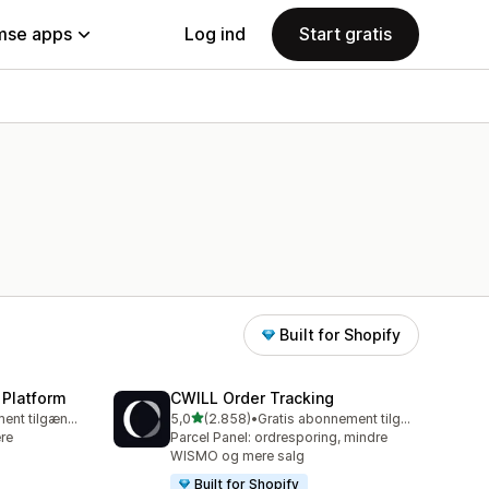
se apps
Log ind
Start gratis
Built for Shopify
 Platform
CWILL Order Tracking
ud af 5 stjerner
Gratis abonnement tilgængeligt
5,0
(2.858)
•
Gratis abonnement tilgængeligt
2858 anmeldelser i alt
re
Parcel Panel: ordresporing, mindre
WISMO og mere salg
Built for Shopify