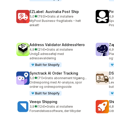
EZLabel: Australia Post Ship
Pi
ud af 5 stjerner
5,0
(793)
•
Gratis at installere
4,9
793 anmeldelser i alt
159
MyPost Business-fragtlabels – helt
Spa
enkelt!
Pir
Address Validator AddressHero
Za
ud af 5 stjerner
4,9
(214)
•
Gratis at installere
4,9
214 anmeldelser i alt
179
Undgå adressefejl med
Pla
adressevalidering
og 
Built for Shopify
Synctrack AI Order Tracking
DS
ud af 5 stjerner
5,0
(71)
•
Gratis abonnement tilgængeligt
5,0
71 anmeldelser i alt
64 
Ordresporing med AI-analyse, spor
Lev
ordrer og ordresporingsside
but
Built for Shopify
Veeqo Shipping
Sh
ud af 5 stjerner
3,9
(124)
•
Gratis at installere
4,8
124 anmeldelser i alt
143
Forsendelsessoftware, der tilbyder
Uds