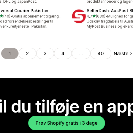
, DHL og JapanPost.
produktannoncer og lager 
iversal Courier Pakistan
SellerDash: AusPost S
ud af 5 stjerner
ud af 5 stjerner
(40)
•
Gratis abonnement tilgængeligt
4,7
(630)
•
anmeldelser i alt
630 anmeldelser i alt
oad forsendelsesbestillinger til
Udskriv fragtlabels til Aust
ver kurertjeneste i Pakistan.
MyPost Business og eParc
Næste
1
2
3
4
…
40
il du tilføje en ap
Prøv Shopify gratis i 3 dage