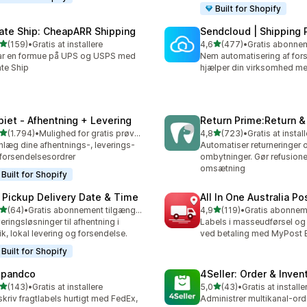
Built for Shopify
rate Ship: CheapARR Shipping
Sendcloud | Shipping 
ud af 5 stjerner
ud af 5 stjerner
(159)
•
Gratis at installere
4,6
(477)
•
 anmeldelser i alt
477 anmeldelser i alt
r en formue på UPS og USPS med
Nem automatisering af fors
ate Ship
hjælper din virksomhed me
piet ‑ Afhentning + Levering
Return Prime:Return 
ud af 5 stjerner
ud af 5 stjerner
(1.794)
•
Mulighed for gratis prøveperiode
4,8
(723)
•
Gratis at instal
4 anmeldelser i alt
723 anmeldelser i alt
nlæg dine afhentnings-, leverings-
Automatiser returneringer 
forsendelsesordrer
ombytninger. Gør refusioner
omsætning
Built for Shopify
 Pickup Delivery Date & Time
All In One Australia Po
ud af 5 stjerner
ud af 5 stjerner
(64)
•
Gratis abonnement tilgængeligt
4,9
(119)
•
anmeldelser i alt
119 anmeldelser i alt
eringsløsninger til afhentning i
Labels i masseudførsel og 
ik, lokal levering og forsendelse.
ved betaling med MyPost 
Built for Shopify
ipandco
4Seller: Order & Inven
ud af 5 stjerner
ud af 5 stjerner
(143)
•
Gratis at installere
5,0
(43)
•
Gratis at installe
 anmeldelser i alt
43 anmeldelser i alt
kriv fragtlabels hurtigt med FedEx,
Administrer multikanal-ordr