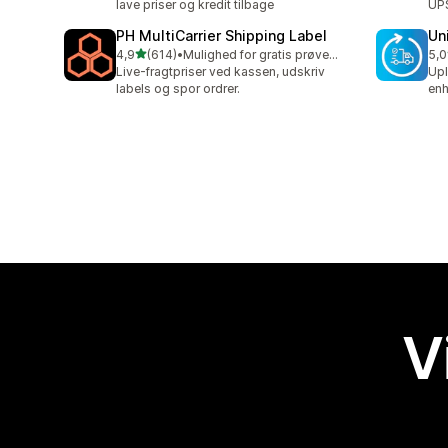
lave priser og kredit tilbage
UPS
PH MultiCarrier Shipping Label
Un
ud af 5 stjerner
4,9
(614)
•
Mulighed for gratis prøveperiode
5,0
614 anmeldelser i alt
40 
Live-fragtpriser ved kassen, udskriv
Upl
labels og spor ordrer.
enh
V