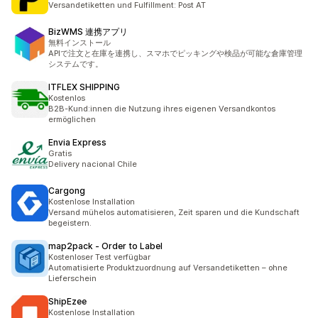
Versandetiketten und Fulfillment: Post AT
BizWMS 連携アプリ
無料インストール
APIで注文と在庫を連携し、スマホでピッキングや検品が可能な倉庫管理
システムです。
ITFLEX SHIPPING
Kostenlos
B2B-Kund:innen die Nutzung ihres eigenen Versandkontos
ermöglichen
Envia Express
Gratis
Delivery nacional Chile
Cargong
Kostenlose Installation
Versand mühelos automatisieren, Zeit sparen und die Kundschaft
begeistern.
map2pack ‑ Order to Label
Kostenloser Test verfügbar
Automatisierte Produktzuordnung auf Versandetiketten – ohne
Lieferschein
ShipEzee
Kostenlose Installation