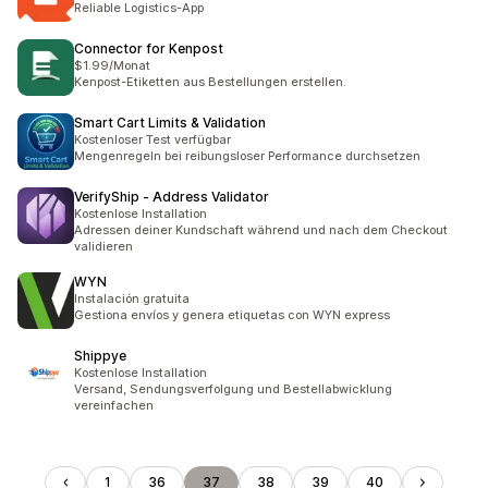
Reliable Logistics-App
Connector for Kenpost
$1.99/Monat
Kenpost-Etiketten aus Bestellungen erstellen.
Smart Cart Limits & Validation
Kostenloser Test verfügbar
Mengenregeln bei reibungsloser Performance durchsetzen
VerifyShip ‑ Address Validator
Kostenlose Installation
Adressen deiner Kundschaft während und nach dem Checkout
validieren
WYN
Instalación gratuita
Gestiona envíos y genera etiquetas con WYN express
Shippye
Kostenlose Installation
Versand, Sendungsverfolgung und Bestellabwicklung
vereinfachen
1
36
37
38
39
40