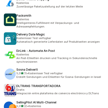
Kostenlos
Zuverlässige Paketzustellung auf der letzten Meile
Packsmith
Kostenlos
Intelligenteres Fulfillment mit Verpackungs- und
Adressempfehlungen.
Delivery Date Magic
Kostenloser Test verfügbar
Automatisch generierte Lieferdaten auf Produktseiten anzeigen
EirLink ‑ Automate An Post
Kostenlos
An Post-Etiketten drucken und Tracking in Sekundenschnelle
synchronisieren
Sosna DeliverIt
von 5 Sternen
5,0
(1)
•
Kostenloser Test verfügbar
1 Rezensionen insgesamt
Erstellt Sendungen und Etiketten für Sosna-Sendungen in Israel
DLTRANS TRANSPORTADORA
Gratis
Integración entre plataforma de comercio electrónico y DLTrans
SellingPilot AI Multi‑Channel
von 5 Sternen
5,0
(2)
•
Kostenlos
2 Rezensionen insgesamt