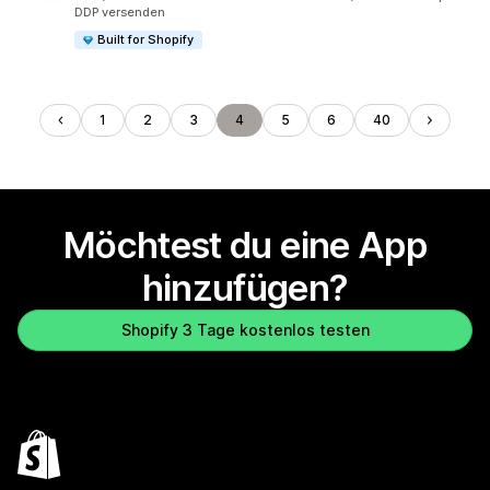
DDP versenden
Built for Shopify
1
2
3
4
5
6
40
Möchtest du eine App
hinzufügen?
Shopify 3 Tage kostenlos testen