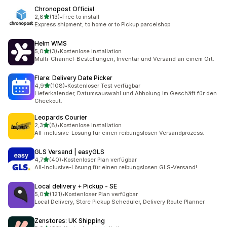
Chronopost Official
von 5 Sternen
2,8
(13)
•
Free to install
13 Rezensionen insgesamt
Express shipment, to home or to Pickup parcelshop
Helm WMS
von 5 Sternen
5,0
(3)
•
Kostenlose Installation
3 Rezensionen insgesamt
Multi-Channel-Bestellungen, Inventar und Versand an einem Ort.
Flare: Delivery Date Picker
von 5 Sternen
4,9
(108)
•
Kostenloser Test verfügbar
108 Rezensionen insgesamt
Lieferkalender, Datumsauswahl und Abholung im Geschäft für den
Checkout.
Leopards Courier
von 5 Sternen
2,3
(8)
•
Kostenlose Installation
8 Rezensionen insgesamt
All-inclusive-Lösung für einen reibungslosen Versandprozess.
GLS Versand | easyGLS
von 5 Sternen
4,7
(40)
•
Kostenloser Plan verfügbar
40 Rezensionen insgesamt
All-Inclusive-Lösung für einen reibungslosen GLS-Versand!
Local delivery + Pickup ‑ SE
von 5 Sternen
5,0
(121)
•
Kostenloser Plan verfügbar
121 Rezensionen insgesamt
Local Delivery, Store Pickup Scheduler, Delivery Route Planner
Zenstores: UK Shipping