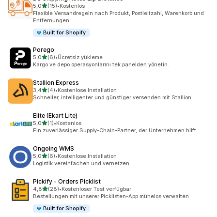
von 5 Sternen
5,0
(15)
•
Kostenlos
15 Rezensionen insgesamt
Flexible Versandregeln nach Produkt, Postleitzahl, Warenkorb und
Entfernungen.
Built for Shopify
Porego
von 5 Sternen
5,0
(6)
•
Ücretsiz yükleme
6 Rezensionen insgesamt
Kargo ve depo operasyonlarını tek panelden yönetin.
Stallion Express
von 5 Sternen
3,4
(4)
•
Kostenlose Installation
4 Rezensionen insgesamt
Schneller, intelligenter und günstiger versenden mit Stallion
Elite (Ekart Lite)
von 5 Sternen
5,0
(1)
•
Kostenlos
1 Rezensionen insgesamt
Ein zuverlässiger Supply-Chain-Partner, der Unternehmen hilft
Ongoing WMS
von 5 Sternen
5,0
(6)
•
Kostenlose Installation
6 Rezensionen insgesamt
Logistik vereinfachen und vernetzen
Pickify ‑ Orders Picklist
von 5 Sternen
4,8
(28)
•
Kostenloser Test verfügbar
28 Rezensionen insgesamt
Bestellungen mit unserer Picklisten-App mühelos verwalten
Built for Shopify