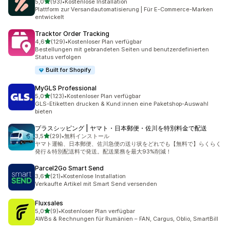
von 5 Sternen
5,0
(93)
•
Kostenlose Installation
93 Rezensionen insgesamt
Plattform zur Versandautomatisierung | Für E-Commerce-Marken
entwickelt
Tracktor Order Tracking
von 5 Sternen
4,6
(129)
•
Kostenloser Plan verfügbar
129 Rezensionen insgesamt
Bestellungen mit gebrandeten Seiten und benutzerdefinierten
Status verfolgen
Built for Shopify
MyGLS Professional
von 5 Sternen
5,0
(123)
•
Kostenloser Plan verfügbar
123 Rezensionen insgesamt
GLS-Etiketten drucken & Kund:innen eine Paketshop-Auswahl
bieten
プラスシッピング | ヤマト・日本郵便・佐川を特別料金で配送
von 5 Sternen
3,5
(29)
•
無料インストール
29 Rezensionen insgesamt
ヤマト運輸、日本郵便、佐川急便の送り状をどれでも【無料で】らくらく
発行＆特別配送料で発送。配送業務を最大93%削減！
Parcel2Go Smart Send
von 5 Sternen
3,6
(21)
•
Kostenlose Installation
21 Rezensionen insgesamt
Verkaufte Artikel mit Smart Send versenden
Fluxsales
von 5 Sternen
5,0
(9)
•
Kostenloser Plan verfügbar
9 Rezensionen insgesamt
AWBs & Rechnungen für Rumänien – FAN, Cargus, Oblio, SmartBill