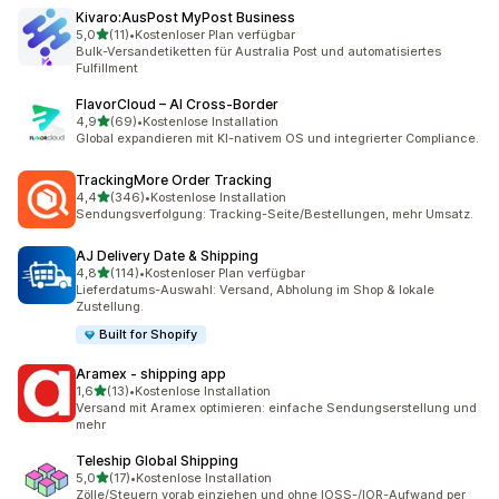
Kivaro:AusPost MyPost Business
von 5 Sternen
5,0
(11)
•
Kostenloser Plan verfügbar
11 Rezensionen insgesamt
Bulk-Versandetiketten für Australia Post und automatisiertes
Fulfillment
FlavorCloud – AI Cross‑Border
von 5 Sternen
4,9
(69)
•
Kostenlose Installation
69 Rezensionen insgesamt
Global expandieren mit KI-nativem OS und integrierter Compliance.
TrackingMore Order Tracking
von 5 Sternen
4,4
(346)
•
Kostenlose Installation
346 Rezensionen insgesamt
Sendungsverfolgung: Tracking-Seite/Bestellungen, mehr Umsatz.
AJ Delivery Date & Shipping
von 5 Sternen
4,8
(114)
•
Kostenloser Plan verfügbar
114 Rezensionen insgesamt
Lieferdatums-Auswahl: Versand, Abholung im Shop & lokale
Zustellung.
Built for Shopify
Aramex ‑ shipping app
von 5 Sternen
1,6
(13)
•
Kostenlose Installation
13 Rezensionen insgesamt
Versand mit Aramex optimieren: einfache Sendungserstellung und
mehr
Teleship Global Shipping
von 5 Sternen
5,0
(17)
•
Kostenlose Installation
17 Rezensionen insgesamt
Zölle/Steuern vorab einziehen und ohne IOSS-/IOR-Aufwand per