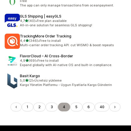
Free
The app can only manage transactions from oceanpayment.
GLS Shipping | easyGLS
/ 5 tähteä
4,7
(40)
•
Free plan available
40 arvostelua yhteensä
All-in-one solution for seamless GLS shipping!
TrackingMore Order Tracking
/ 5 tähteä
4,4
(346)
•
Free to install
346 arvostelua yhteensä
Multi-carrier order tracking API: cut WISMO & boost repeats
FlavorCloud – AI Cross‑Border
/ 5 tähteä
4,9
(69)
•
Free to install
69 arvostelua yhteensä
Expand globally with AI-native OS and built-in compliance.
Basit Kargo
/ 5 tähteä
5,0
(2)
•
Ücretsiz yükleme
2 arvostelua yhteensä
Kargo Yönetim Platformu - Uygun Fiyatlarla Kargo Gönderin
1
2
3
4
5
6
40