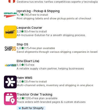
Gestiona tus envíos: tarifas competitivas soporte y tecnología
izprati.bg ‑ Pickup & Shipping
/ 5 tähteä
4,7
(16)
•
Free to install
16 arvostelua yhteensä
Print shipping labels and show pickup points at checkout
Leopards Courier
/ 5 tähteä
2,3
(8)
•
Free to install
8 arvostelua yhteensä
All-Inclusive-Solution for a smooth shipping process.
Ship OS
/ 5 tähteä
5,0
(17)
•
Free plan available
17 arvostelua yhteensä
Send shipments through various shipping companies in Israel
Elite (Ekart Lite)
/ 5 tähteä
5,0
(1)
•
Free
1 arvostelua yhteensä
A reliable supply chain partner, helping businesses
Helm WMS
/ 5 tähteä
5,0
(3)
•
Free to install
3 arvostelua yhteensä
Multi-channel orders, inventory and shipping in one place.
Tracktor Order Tracking
/ 5 tähteä
4,6
(128)
•
Free plan available
128 arvostelua yhteensä
Track orders with branded pages & custom statuses
Built for Shopify