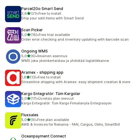
Parcel2Go Smart Send
/ 5 tähteä
3,6
(21)
•
Free to install
21 arvostelua yhteensä
Ship your sold items with Smart Send
Scan Picker
/ 5 tähteä
5,0
(16)
•
Free trial available
16 arvostelua yhteensä
Order error checking and inventory updating with barcode scan
Ongoing WMS
/ 5 tähteä
5,0
(6)
•
Ilmainen asennus
6 arvostelua yhteensä
WMS joka yksinkertaistaa ja yhdistää logistiikkanne
Aramex ‑ shipping app
/ 5 tähteä
1,6
(13)
•
Free to install
13 arvostelua yhteensä
Streamline shipping with Aramex: easy shipment creation & more
Kargo Entegratör: Tüm Kargolar
/ 5 tähteä
5,0
(17)
•
Ücretsiz plan mevcut
17 arvostelua yhteensä
Kargo Entegratör: Tüm Kargo Firmalarıyla Entegrasyon
Fluxsales
/ 5 tähteä
5,0
(9)
•
Free plan available
9 arvostelua yhteensä
AWB & Invoices for Romania - FAN, Cargus, Oblio, SmartBill
Oceanpayment Connect