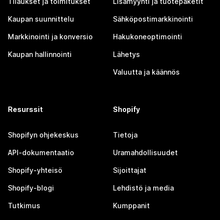
Tilaukset ja toimitukset
Lisämyynti ja tuotepaketit
Kaupan suunnittelu
Sähköpostimarkkinointi
Markkinointi ja konversio
Hakukoneoptimointi
Kaupan hallinnointi
Lähetys
Valuutta ja käännös
Resurssit
Shopify
Shopifyn ohjekeskus
Tietoja
API-dokumentaatio
Uramahdollisuudet
Shopify-yhteisö
Sijoittajat
Shopify-blogi
Lehdistö ja media
Tutkimus
Kumppanit