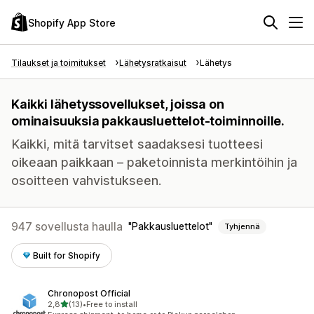
Shopify App Store
Tilaukset ja toimitukset
Lähetysratkaisut
Lähetys
Kaikki lähetyssovellukset, joissa on
ominaisuuksia pakkausluettelot-toiminnoille.
Kaikki, mitä tarvitset saadaksesi tuotteesi
oikeaan paikkaan – paketoinnista merkintöihin ja
osoitteen vahvistukseen.
947 sovellusta haulla
Pakkausluettelot
Tyhjennä
Built for Shopify
Chronopost Official
/ 5 tähteä
2,8
(13)
•
Free to install
13 arvostelua yhteensä