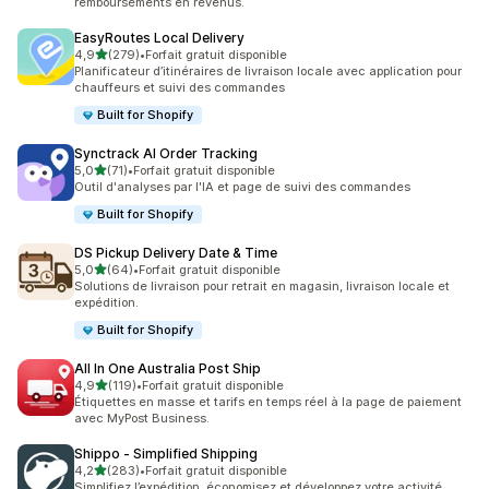
remboursements en revenus.
EasyRoutes Local Delivery
étoile(s) sur 5
4,9
(279)
•
Forfait gratuit disponible
279 avis au total
Planificateur d’itinéraires de livraison locale avec application pour
chauffeurs et suivi des commandes
Built for Shopify
Synctrack AI Order Tracking
étoile(s) sur 5
5,0
(71)
•
Forfait gratuit disponible
71 avis au total
Outil d'analyses par l'IA et page de suivi des commandes
Built for Shopify
DS Pickup Delivery Date & Time
étoile(s) sur 5
5,0
(64)
•
Forfait gratuit disponible
64 avis au total
Solutions de livraison pour retrait en magasin, livraison locale et
expédition.
Built for Shopify
All In One Australia Post Ship
étoile(s) sur 5
4,9
(119)
•
Forfait gratuit disponible
119 avis au total
Étiquettes en masse et tarifs en temps réel à la page de paiement
avec MyPost Business.
Shippo ‑ Simplified Shipping
étoile(s) sur 5
4,2
(283)
•
Forfait gratuit disponible
283 avis au total
Simplifiez l’expédition, économisez et développez votre activité