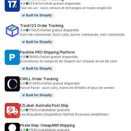
étoile(s) sur 5
4,9
(3 840)
•
Forfait gratuit disponible
3840 avis au total
Tout-en-un : suivi, retours et échanges en toute simplicité
Built for Shopify
Track123 Order Tracking
étoile(s) sur 5
4,9
(1 567)
•
Forfait gratuit disponible
1567 avis au total
Suivi de commande, Suivi colis, suivre commande, mail commande
Built for Shopify
Packlink PRO Shipping Platform
étoile(s) sur 5
4,8
(868)
•
Forfait gratuit disponible
868 avis au total
Économisez du temps et de l’argent sur chaque envoi de colis
Built for Shopify
CWILL Order Tracking
étoile(s) sur 5
5,0
(2 858)
•
Forfait gratuit disponible
2858 avis au total
Parcel Panel : suivi colis, moins de WISMO et plus de ventes
Built for Shopify
EZLabel: Australia Post Ship
étoile(s) sur 5
5,0
(793)
•
Installation gratuite
793 avis au total
Les étiquettes d’expédition MyPost Business simplifiées !
Pirate Ship: CheapARR Shipping
étoile(s) sur 5
4,9
(159)
•
Installation gratuite