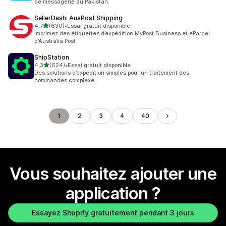
de messagerie au Pakistan.
SellerDash: AusPost Shipping
étoile(s) sur 5
4,7
(630)
•
Essai gratuit disponible
630 avis au total
Imprimez des étiquettes d’expédition MyPost Business et eParcel
d’Australia Post
ShipStation
étoile(s) sur 5
4,3
(624)
•
Essai gratuit disponible
624 avis au total
Des solutions d’expédition simples pour un traitement des
commandes complexe
1
2
3
4
40
Vous souhaitez ajouter une
application ?
Essayez Shopify gratuitement pendant 3 jours