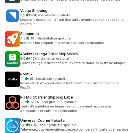
Veeqo Shipping
étoile(s) sur 5
3,9
(124)
•
Installation gratuite
124 avis au total
Logiciel d’expédition offrant des tarifs avantageux et des crédits
en retour
Shipandco
étoile(s) sur 5
4,8
(143)
•
Installation gratuite
143 avis au total
Imprimez les étiquettes d'envoi pour vos commandes.
4Seller Listing&Order Ship&WMS
étoile(s) sur 5
5,0
(43)
•
Installation gratuite
43 avis au total
Gérez listings, commandes et inventaire dans un système unique
PostEx
étoile(s) sur 5
4,1
(16)
•
Installation gratuite
16 avis au total
Réservation d’expéditions et traitement des commandes dans
PostEx
PH MultiCarrier Shipping Label
étoile(s) sur 5
4,9
(614)
•
Essai gratuit disponible
614 avis au total
Tarifs d’expédition en temps réel au paiement, impression
d’étiquettes et suivi de commandes.
Universal Courier Pakistan
étoile(s) sur 5
5,0
(40)
•
Forfait gratuit disponible
40 avis au total
Téléversez vos réservations d’expédition vers n’importe quel service