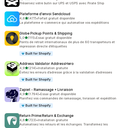
159 avis au total
Préservez votre butin sur UPS et USPS avec Pirate Ship
Plateforme d'envoi Sendcloud
étoile(s) sur 5
4,6
(477)
•
Forfait gratuit disponible
477 avis au total
La plateforme e-commerce qui automatise vos expéditions
Globe Pickup Points & Shipping
étoile(s) sur 5
5,0
(111)
•
Essai gratuit disponible
111 avis au total
Points de retrait internationaux de plus de 60 transporteurs et
impression directe d’étiquettes
Built for Shopify
Address Validator AddressHero
étoile(s) sur 5
4,9
(214)
•
Installation gratuite
214 avis au total
Évitez les erreurs d’adresse grâce à la validation d’adresses
Built for Shopify
Zapiet ‑ Ramassage + Livraison
étoile(s) sur 5
4,9
(1 794)
•
Essai gratuit disponible
1794 avis au total
Planifiez vos commandes de ramassage, livraison et expédition
Built for Shopify
Return Prime:Return & Exchange
étoile(s) sur 5
4,8
(723)
•
Installation gratuite
723 avis au total
Automatisez les retours et les échanges. Transformez les