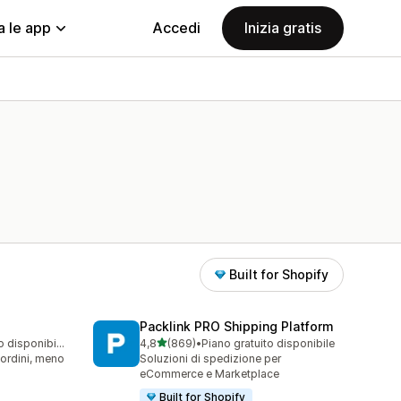
a le app
Accedi
Inizia gratis
Built for Shopify
Packlink PRO Shipping Platform
stelle su 5
Piano gratuito disponibile
4,8
(869)
•
Piano gratuito disponibile
869 recensioni totali
 ordini, meno
Soluzioni di spedizione per
eCommerce e Marketplace
Built for Shopify