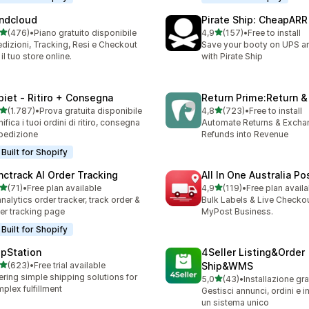
ndcloud
Pirate Ship: CheapARR
stelle su 5
stelle su 5
(476)
•
Piano gratuito disponibile
4,9
(157)
•
Free to install
 recensioni totali
157 recensioni totali
dizioni, Tracking, Resi e Checkout
Save your booty on UPS 
 il tuo store online.
with Pirate Ship
piet ‑ Ritiro + Consegna
Return Prime:Return 
stelle su 5
stelle su 5
(1.787)
•
Prova gratuita disponibile
4,8
(723)
•
Free to install
7 recensioni totali
723 recensioni totali
nifica i tuoi ordini di ritiro, consegna
Automate Returns & Excha
pedizione
Refunds into Revenue
Built for Shopify
nctrack AI Order Tracking
All In One Australia Po
stelle su 5
stelle su 5
(71)
•
Free plan available
4,9
(119)
•
Free plan availa
recensioni totali
119 recensioni totali
analytics order tracker, track order &
Bulk Labels & Live Checkou
er tracking page
MyPost Business.
Built for Shopify
ipStation
4Seller Listing&Order
stelle su 5
(623)
•
Free trial available
Ship&WMS
 recensioni totali
ering simple shipping solutions for
stelle su 5
5,0
(43)
•
Installazione gra
43 recensioni totali
plex fulfillment
Gestisci annunci, ordini e i
un sistema unico