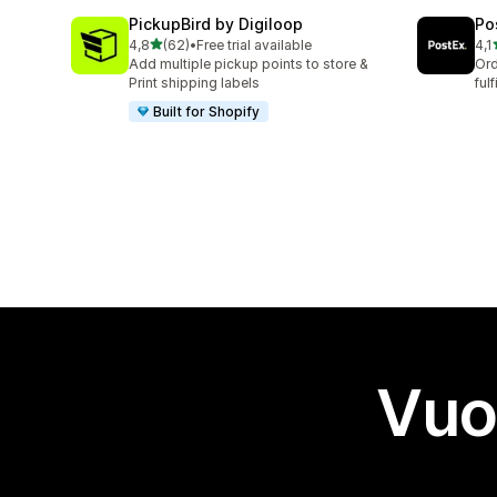
PickupBird by Digiloop
Po
stelle su 5
4,8
(62)
•
Free trial available
4,1
62 recensioni totali
16 
Add multiple pickup points to store &
Ord
Print shipping labels
ful
Built for Shopify
Vuo