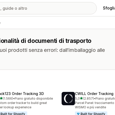
Sfogli
e
ionalità di documenti di trasporto
uoi prodotti senza errori: dall’imballaggio alle
ack123 Order Tracking 3D
CWILL Order Tracking
stelle su 5
stelle su 5
(1.566)
•
Piano gratuito disponibile
5,0
(2.857)
•
6 recensioni totali
2857 recensioni totali
tom order tracker to build great
Parcel Panel: tracciamento
er lookup experience
WISMO e più vendite
Built for Shopify
Built for Shopify