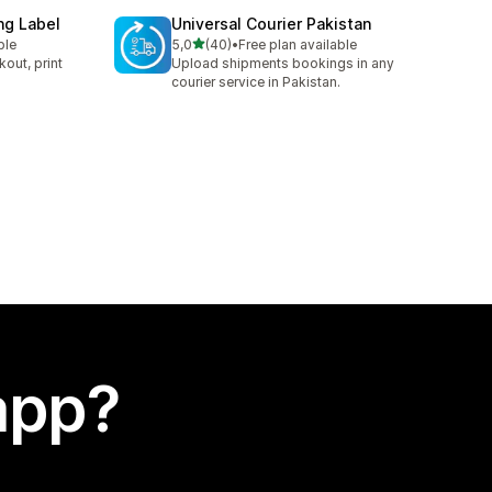
ng Label
Universal Courier Pakistan
stelle su 5
ble
5,0
(40)
•
Free plan available
40 recensioni totali
kout, print
Upload shipments bookings in any
courier service in Pakistan.
app?