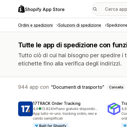
Shopify App Store
Ordini e spedizioni
Soluzioni di spedizione
Spedizion
Tutte le app di spedizione con funz
Tutto ciò di cui hai bisogno per spedire i t
etichette fino alla verifica degli indirizzi.
944 app con
Documenti di trasporto
Cancella
17TRACK Order Tracking
Tr
stelle su 5
4,9
(3.824)
•
Piano gratuito disponibile
4,9
3824 recensioni totali
156
App tutto-in-uno: tracking ordini, resi e
Cus
cambi semplificati
ord
Built for Shopify