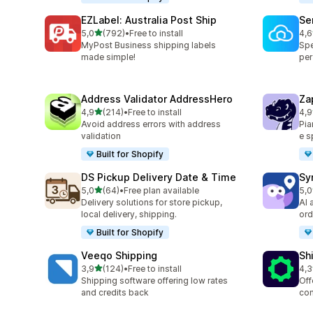
EZLabel: Australia Post Ship
Se
stelle su 5
5,0
(792)
•
Free to install
4,6
792 recensioni totali
476
MyPost Business shipping labels
Spe
made simple!
per
Address Validator AddressHero
Za
stelle su 5
4,9
(214)
•
Free to install
4,9
214 recensioni totali
178
Avoid address errors with address
Pia
validation
e s
Built for Shopify
DS Pickup Delivery Date & Time
Sy
stelle su 5
5,0
(64)
•
Free plan available
5,0
64 recensioni totali
71 
Delivery solutions for store pickup,
AI 
local delivery, shipping.
ord
Built for Shopify
Veeqo Shipping
Sh
stelle su 5
3,9
(124)
•
Free to install
4,3
124 recensioni totali
623
Shipping software offering low rates
Off
and credits back
com