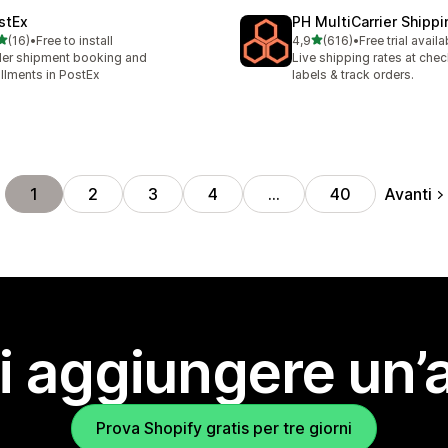
stEx
PH MultiCarrier Shippi
stelle su 5
stelle su 5
(16)
•
Free to install
4,9
(616)
•
Free trial availa
recensioni totali
616 recensioni totali
er shipment booking and
Live shipping rates at chec
fillments in PostEx
labels & track orders.
Avanti
1
2
3
4
…
40
i aggiungere un’
Prova Shopify gratis per tre giorni