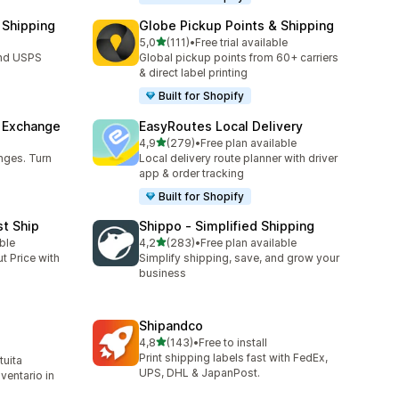
 Shipping
Globe Pickup Points & Shipping
stelle su 5
5,0
(111)
•
Free trial available
111 recensioni totali
and USPS
Global pickup points from 60+ carriers
& direct label printing
Built for Shopify
& Exchange
EasyRoutes Local Delivery
stelle su 5
4,9
(279)
•
Free plan available
279 recensioni totali
nges. Turn
Local delivery route planner with driver
app & order tracking
Built for Shopify
st Ship
Shippo ‑ Simplified Shipping
stelle su 5
ble
4,2
(283)
•
Free plan available
283 recensioni totali
t Price with
Simplify shipping, save, and grow your
business
Shipandco
stelle su 5
4,8
(143)
•
Free to install
143 recensioni totali
Print shipping labels fast with FedEx,
tuita
UPS, DHL & JapanPost.
nventario in