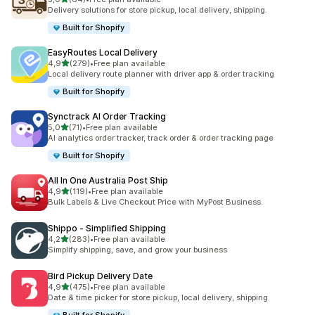
64 total de avaliações
Delivery solutions for store pickup, local delivery, shipping.
Built for Shopify
EasyRoutes Local Delivery
de 5 estrelas
4,9
(279)
•
Free plan available
279 total de avaliações
Local delivery route planner with driver app & order tracking
Built for Shopify
Synctrack AI Order Tracking
de 5 estrelas
5,0
(71)
•
Free plan available
71 total de avaliações
AI analytics order tracker, track order & order tracking page
Built for Shopify
All In One Australia Post Ship
de 5 estrelas
4,9
(119)
•
Free plan available
119 total de avaliações
Bulk Labels & Live Checkout Price with MyPost Business.
Shippo ‑ Simplified Shipping
de 5 estrelas
4,2
(283)
•
Free plan available
283 total de avaliações
Simplify shipping, save, and grow your business
Bird Pickup Delivery Date
de 5 estrelas
4,9
(475)
•
Free plan available
475 total de avaliações
Date & time picker for store pickup, local delivery, shipping