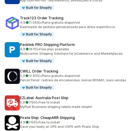
App tudo-em-um: rastreamento, devoluções e trocas
Built for Shopify
Track123 Order Tracking
de 5 estrelas
4,9
(1.566)
•
Plano gratuito disponível
1566 total de avaliações
Rastreador de pedidos personalizado para ótima experiência
Built for Shopify
Packlink PRO Shipping Platform
de 5 estrelas
4,8
(870)
•
Free plan available
870 total de avaliações
Multicarrier Shipping Solutions for eCommerce and Marketplaces
Built for Shopify
CWILL Order Tracking
de 5 estrelas
5,0
(2.855)
•
Plano gratuito disponível
2855 total de avaliações
Parcel Panel: rastreio de encomendas, menos WISMO, mais vendas
Built for Shopify
EZLabel: Australia Post Ship
de 5 estrelas
5,0
(795)
•
Free to install
795 total de avaliações
MyPost Business shipping labels made simple!
Pirate Ship: CheapARR Shipping
de 5 estrelas
4,9
(159)
•
Free to install
159 total de avaliações
Save your booty on UPS and USPS with Pirate Ship