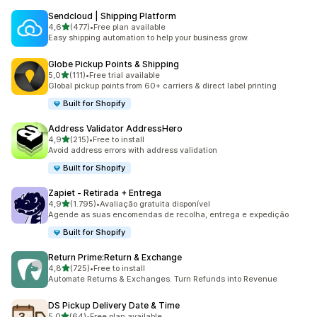
Sendcloud | Shipping Platform
de 5 estrelas
4,6
(477)
•
Free plan available
477 total de avaliações
Easy shipping automation to help your business grow.
Globe Pickup Points & Shipping
de 5 estrelas
5,0
(111)
•
Free trial available
111 total de avaliações
Global pickup points from 60+ carriers & direct label printing
Built for Shopify
Address Validator AddressHero
de 5 estrelas
4,9
(215)
•
Free to install
215 total de avaliações
Avoid address errors with address validation
Built for Shopify
Zapiet ‑ Retirada + Entrega
de 5 estrelas
4,9
(1.795)
•
Avaliação gratuita disponível
1795 total de avaliações
Agende as suas encomendas de recolha, entrega e expedição
Built for Shopify
Return Prime:Return & Exchange
de 5 estrelas
4,8
(725)
•
Free to install
725 total de avaliações
Automate Returns & Exchanges. Turn Refunds into Revenue
DS Pickup Delivery Date & Time
de 5 estrelas
5,0
(64)
•
Free plan available