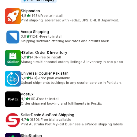
Built for Shopify
Shipandco
de 5 estrelas
4,8
(143)
•
Free to install
143 total de avaliações
Print shipping labels fast with FedEx, UPS, DHL & JapanPost.
Veeqo Shipping
de 5 estrelas
3,9
(124)
•
Free to install
124 total de avaliações
Shipping software offering low rates and credits back
4Seller: Order & Inventory
de 5 estrelas
5,0
(43)
•
Free to install
43 total de avaliações
Manage multichannel orders, listings & inventory in one place
Universal Courier Pakistan
de 5 estrelas
5,0
(40)
•
Free plan available
40 total de avaliações
Upload shipments bookings in any courier service in Pakistan.
PostEx
de 5 estrelas
4,1
(16)
•
Free to install
16 total de avaliações
Order shipment booking and fulfillments in PostEx
SellerDash: AusPost Shipping
de 5 estrelas
4,7
(630)
•
Free trial available
630 total de avaliações
Print Australia Post MyPost Business & eParcel shipping labels
ShipStation