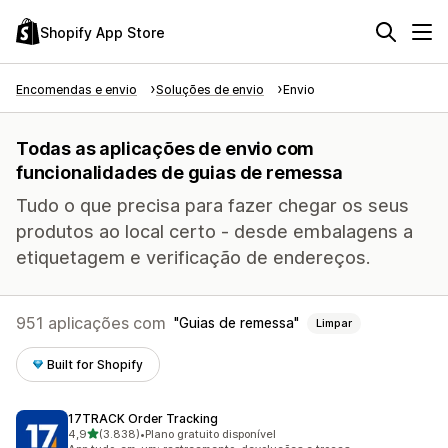
Shopify App Store
Encomendas e envio
Soluções de envio
Envio
Todas as aplicações de envio com
funcionalidades de guias de remessa
Tudo o que precisa para fazer chegar os seus
produtos ao local certo - desde embalagens a
etiquetagem e verificação de endereços.
951 aplicações com
Guias de remessa
Limpar
Built for Shopify
17TRACK Order Tracking
de 5 estrelas
4,9
(3.838)
•
Plano gratuito disponível
3838 total de avaliações