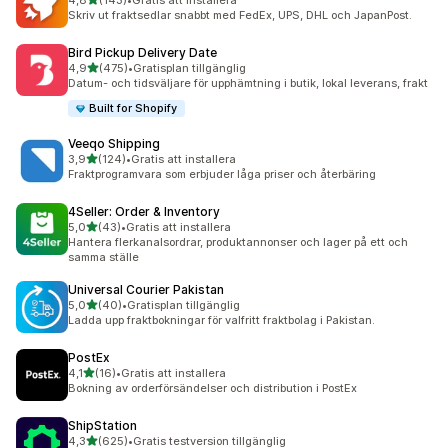
4,8
(143)
•
Gratis att installera
143 recensioner totalt
Skriv ut fraktsedlar snabbt med FedEx, UPS, DHL och JapanPost.
Bird Pickup Delivery Date
av 5 stjärnor
4,9
(475)
•
Gratisplan tillgänglig
475 recensioner totalt
Datum- och tidsväljare för upphämtning i butik, lokal leverans, frakt
Built for Shopify
Veeqo Shipping
av 5 stjärnor
3,9
(124)
•
Gratis att installera
124 recensioner totalt
Fraktprogramvara som erbjuder låga priser och återbäring
4Seller: Order & Inventory
av 5 stjärnor
5,0
(43)
•
Gratis att installera
43 recensioner totalt
Hantera flerkanalsordrar, produktannonser och lager på ett och
samma ställe
Universal Courier Pakistan
av 5 stjärnor
5,0
(40)
•
Gratisplan tillgänglig
40 recensioner totalt
Ladda upp fraktbokningar för valfritt fraktbolag i Pakistan.
PostEx
av 5 stjärnor
4,1
(16)
•
Gratis att installera
16 recensioner totalt
Bokning av orderförsändelser och distribution i PostEx
ShipStation
av 5 stjärnor
4,3
(625)
•
Gratis testversion tillgänglig
625 recensioner totalt