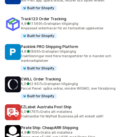
Allt-i-ett app: spåra ordrar, returer och byten enkelt
Built for Shopify
Track123 Order Tracking
av 5 stjärnor
4,9
(1 569)
•
Gratisplan tillgänglig
1569 recensioner totalt
Anpassad ordertracer för en fantastisk upplevelse
Built for Shopify
Packlink PRO Shipping Platform
av 5 stjärnor
4,8
(869)
•
Gratisplan tillgänglig
869 recensioner totalt
Fraktlösningar med flera transportörer för e-handel och
marknadsplatser
Built for Shopify
CWILL Order Tracking
av 5 stjärnor
5,0
(2 857)
•
Gratisplan tillgänglig
2857 recensioner totalt
Parcel Panel: spåra ordrar, mindre WISMO, mer försäljning
Built for Shopify
EZLabel: Australia Post Ship
av 5 stjärnor
5,0
(797)
•
Gratis att installera
797 recensioner totalt
Fraktsedlar för MyPost Business på ett enkelt sätt!
Pirate Ship: CheapARR Shipping
av 5 stjärnor
4,9
(159)
•
Gratis att installera
159 recensioner totalt