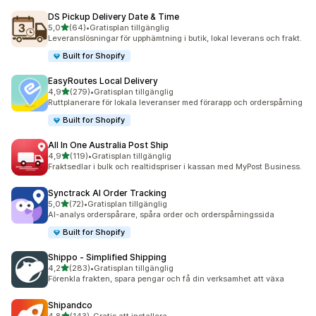
DS Pickup Delivery Date & Time
av 5 stjärnor
5,0
(64)
•
Gratisplan tillgänglig
64 recensioner totalt
Leveranslösningar för upphämtning i butik, lokal leverans och frakt.
Built for Shopify
EasyRoutes Local Delivery
av 5 stjärnor
4,9
(279)
•
Gratisplan tillgänglig
279 recensioner totalt
Ruttplanerare för lokala leveranser med förarapp och orderspårning
Built for Shopify
All In One Australia Post Ship
av 5 stjärnor
4,9
(119)
•
Gratisplan tillgänglig
119 recensioner totalt
Fraktsedlar i bulk och realtidspriser i kassan med MyPost Business.
Synctrack AI Order Tracking
av 5 stjärnor
5,0
(72)
•
Gratisplan tillgänglig
72 recensioner totalt
AI-analys orderspårare, spåra order och orderspårningssida
Built for Shopify
Shippo ‑ Simplified Shipping
av 5 stjärnor
4,2
(283)
•
Gratisplan tillgänglig
283 recensioner totalt
Förenkla frakten, spara pengar och få din verksamhet att växa
Shipandco
av 5 stjärnor