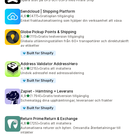
Spara stort på UPS och USPS med Pirate Ship
Sendcloud | Shipping Platform
av 5 stjärnor
4,6
(477)
•
Gratisplan tillgänglig
477 recensioner totalt
Enkel fraktautomatisering som hjälper din verksamhet att växa.
Globe Pickup Points & Shipping
av 5 stjärnor
5,0
(111)
•
Gratis testversion tillgänglig
111 recensioner totalt
Globala utlämningsställen från 60+ transportörer och direktutskrift
av etiketter
Built for Shopify
Address Validator AddressHero
av 5 stjärnor
4,9
(215)
•
Gratis att installera
215 recensioner totalt
Undvik adressfel med adressvalidering
Built for Shopify
Zapiet ‑ Hämtning + Leverans
av 5 stjärnor
4,9
(1 794)
•
Gratis testversion tillgänglig
1794 recensioner totalt
Schemalägg dina upphämtningar, leveranser och frakter
Built for Shopify
Return Prime:Return & Exchange
av 5 stjärnor
4,8
(725)
•
Gratis att installera
725 recensioner totalt
Automatisera returer och byten. Omvandla återbetalningar till
intäkter