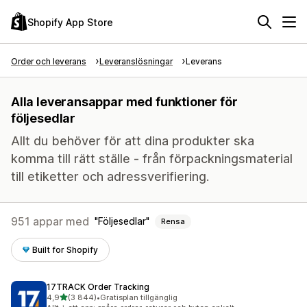
Shopify App Store
Order och leverans
Leveranslösningar
Leverans
Alla leveransappar med funktioner för
följesedlar
Allt du behöver för att dina produkter ska
komma till rätt ställe - från förpackningsmaterial
till etiketter och adressverifiering.
951 appar med
Följesedlar
Rensa
Built for Shopify
17TRACK Order Tracking
av 5 stjärnor
4,9
(3 844)
•
Gratisplan tillgänglig
3844 recensioner totalt