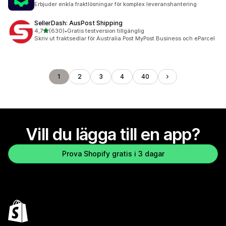
Erbjuder enkla fraktlösningar för komplex leveranshantering
SellerDash: AusPost Shipping
av 5 stjärnor
4,7
(630)
•
Gratis testversion tillgänglig
630 recensioner totalt
Skriv ut fraktsedlar för Australia Post MyPost Business och eParcel
1
2
3
4
40
Vill du lägga till en app?
Prova Shopify gratis i 3 dagar