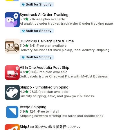
Built for Shopify
Synctrack AI Order Tracking
5つ星中
5.0
(71)
•
Free plan available
合計レビュー数：71件
AI analytics order tracker, track order & order tracking page
Built for Shopify
DS Pickup Delivery Date & Time
5つ星中
5.0
(64)
•
Free plan available
合計レビュー数：64件
Delivery solutions for store pickup, local delivery, shipping.
Built for Shopify
All In One Australia Post Ship
5つ星中
4.9
(119)
•
Free plan available
合計レビュー数：119件
Bulk Labels & Live Checkout Price with MyPost Business.
Shippo ‑ Simplified Shipping
5つ星中
4.2
(283)
•
Free plan available
合計レビュー数：283件
Simplify shipping, save, and grow your business
Veeqo Shipping
5つ星中
3.9
(124)
•
Free to install
合計レビュー数：124件
Shipping software offering low rates and credits back
Ship&co 国内外の送り状発行システム