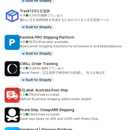
Built for Shopify
Track123注文追跡
5つ星中
4.9
(1,567)
•
無料プランあり
合計レビュー数：1567件
優れた注文追跡体験を作成するためのカスタム注文追跡ツール
Built for Shopify
Packlink PRO Shipping Platform
5つ星中
4.8
(870)
•
Free plan available
合計レビュー数：870件
Multicarrier Shipping Solutions for eCommerce and Marketplaces
Built for Shopify
CWILL Order Tracking
5つ星中
5.0
(2,859)
•
無料プランあり
合計レビュー数：2859件
Parcel Panel：注文追跡でWISMOを削減し、売上を伸ばす
Built for Shopify
EZLabel: Australia Post Ship
5つ星中
5.0
(793)
•
Free to install
合計レビュー数：793件
MyPost Business shipping labels made simple!
Pirate Ship: CheapARR Shipping
5つ星中
4.9
(159)
•
Free to install
合計レビュー数：159件
Save your booty on UPS and USPS with Pirate Ship
Sendcloud | Shipping Platform