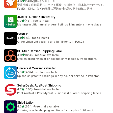
5つ星中
4.8
(143)
•
無料インストール
合計レビュー数：143件
受注情報を自動同期し、ヤマト運輸、佐川急便、日本郵便だけでなく、
FedEx、DHL、などの海外の運送会社の送り状を簡単に発行
4Seller: Order & Inventory
5つ星中
5.0
(43)
•
Free to install
合計レビュー数：43件
Manage multichannel orders, listings & inventory in one place
PostEx
5つ星中
4.1
(16)
•
Free to install
合計レビュー数：16件
Order shipment booking and fulfillments in PostEx
PH MultiCarrier Shipping Label
5つ星中
4.9
(614)
•
Free trial available
合計レビュー数：614件
Live shipping rates at checkout, print labels & track orders.
Universal Courier Pakistan
5つ星中
5.0
(40)
•
Free plan available
合計レビュー数：40件
Upload shipments bookings in any courier service in Pakistan.
SellerDash: AusPost Shipping
5つ星中
4.7
(630)
•
Free trial available
合計レビュー数：630件
Print Australia Post MyPost Business & eParcel shipping labels
ShipStation
5つ星中
4.3
(624)
•
Free trial available
合計レビュー数：624件
Offering simple shipping solutions for complex fulfillment