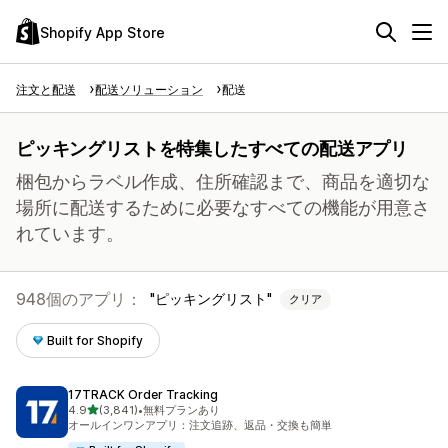
Shopify App Store
注文と配送
配送ソリューション
配送
ピッキングリストを特集したすべての配送アプリ
梱包からラベル作成、住所確認まで、商品を適切な
場所に配送するために必要なすべての機能が用意さ
れています。
948個のアプリ：
ピッキングリスト
クリア
Built for Shopify
17TRACK Order Tracking
5つ星中
4.9
(3,841)
•
無料プランあり
合計レビュー数：3841件
オールインワンアプリ：注文追跡、返品・交換も簡単