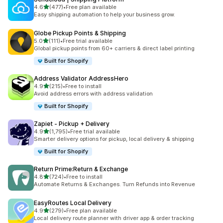
5つ星中
4.6
(477)
•
Free plan available
合計レビュー数：477件
Easy shipping automation to help your business grow.
Globe Pickup Points & Shipping
5つ星中
5.0
(111)
•
Free trial available
合計レビュー数：111件
Global pickup points from 60+ carriers & direct label printing
Built for Shopify
Address Validator AddressHero
5つ星中
4.9
(215)
•
Free to install
合計レビュー数：215件
Avoid address errors with address validation
Built for Shopify
Zapiet ‑ Pickup + Delivery
5つ星中
4.9
(1,795)
•
Free trial available
合計レビュー数：1795件
Smarter delivery options for pickup, local delivery & shipping
Built for Shopify
Return Prime:Return & Exchange
5つ星中
4.8
(724)
•
Free to install
合計レビュー数：724件
Automate Returns & Exchanges. Turn Refunds into Revenue
EasyRoutes Local Delivery
5つ星中
4.9
(279)
•
Free plan available
合計レビュー数：279件
Local delivery route planner with driver app & order tracking