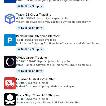
Order Tracker: sledujte objednávky a zjednodušte vracení
Built for Shopify
Track123 Order Tracking
z 5 hvězd
4,9
(1 567)
•
K dispozici je bezplatný plán
Celkový počet recenzí: 1567
Vlastní sledovač pro skvělý zážitek z vyhledání objednávky.
Built for Shopify
Packlink PRO Shipping Platform
z 5 hvězd
4,8
(868)
•
Free plan available
Celkový počet recenzí: 868
Multicarrier Shipping Solutions for eCommerce and Marketplaces
Built for Shopify
CWILL Order Tracking
z 5 hvězd
5,0
(2 858)
•
K dispozici je bezplatný plán
Celkový počet recenzí: 2858
Parcel Panel: sledování zásilek, méně WISMO, více prodejů
Built for Shopify
EZLabel: Australia Post Ship
z 5 hvězd
5,0
(793)
•
Free to install
Celkový počet recenzí: 793
MyPost Business shipping labels made simple!
Pirate Ship: CheapARR Shipping
z 5 hvězd
4,9
(159)
•
Free to install
Celkový počet recenzí: 159
Save your booty on UPS and USPS with Pirate Ship