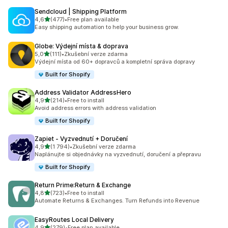
Sendcloud | Shipping Platform
z 5 hvězd
4,6
(477)
•
Free plan available
Celkový počet recenzí: 477
Easy shipping automation to help your business grow.
Globe: Výdejní místa & doprava
z 5 hvězd
5,0
(111)
•
Zkušební verze zdarma
Celkový počet recenzí: 111
Výdejní místa od 60+ dopravců a kompletní správa dopravy
Built for Shopify
Address Validator AddressHero
z 5 hvězd
4,9
(214)
•
Free to install
Celkový počet recenzí: 214
Avoid address errors with address validation
Built for Shopify
Zapiet ‑ Vyzvednutí + Doručení
z 5 hvězd
4,9
(1 794)
•
Zkušební verze zdarma
Celkový počet recenzí: 1794
Naplánujte si objednávky na vyzvednutí, doručení a přepravu
Built for Shopify
Return Prime:Return & Exchange
z 5 hvězd
4,8
(723)
•
Free to install
Celkový počet recenzí: 723
Automate Returns & Exchanges. Turn Refunds into Revenue
EasyRoutes Local Delivery
z 5 hvězd
4,9
(279)
•
Free plan available