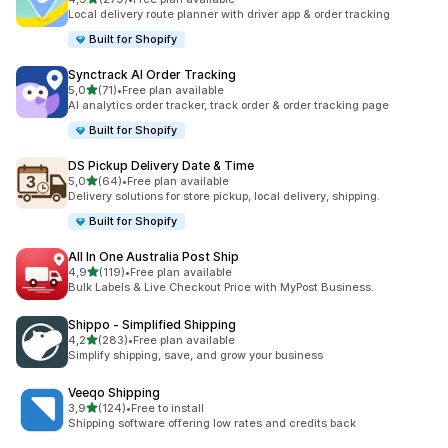
Celkový počet recenzí: 279
Local delivery route planner with driver app & order tracking
Built for Shopify
Synctrack AI Order Tracking
z 5 hvězd
5,0
(71)
•
Free plan available
Celkový počet recenzí: 71
AI analytics order tracker, track order & order tracking page
Built for Shopify
DS Pickup Delivery Date & Time
z 5 hvězd
5,0
(64)
•
Free plan available
Celkový počet recenzí: 64
Delivery solutions for store pickup, local delivery, shipping.
Built for Shopify
All In One Australia Post Ship
z 5 hvězd
4,9
(119)
•
Free plan available
Celkový počet recenzí: 119
Bulk Labels & Live Checkout Price with MyPost Business.
Shippo ‑ Simplified Shipping
z 5 hvězd
4,2
(283)
•
Free plan available
Celkový počet recenzí: 283
Simplify shipping, save, and grow your business
Veeqo Shipping
z 5 hvězd
3,9
(124)
•
Free to install
Celkový počet recenzí: 124
Shipping software offering low rates and credits back