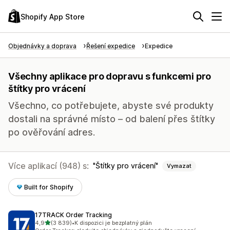
Shopify App Store
Objednávky a doprava
Řešení expedice
Expedice
Všechny aplikace pro dopravu s funkcemi pro
štítky pro vrácení
Všechno, co potřebujete, abyste své produkty
dostali na správné místo – od balení přes štítky
po ověřování adres.
Více aplikací (948) s:
Štítky pro vrácení
Vymazat
Built for Shopify
17TRACK Order Tracking
z 5 hvězd
4,9
(3 839)
•
K dispozici je bezplatný plán
Celkový počet recenzí: 3839