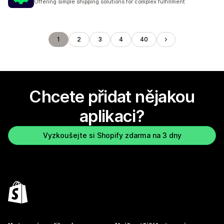
Offering simple shipping solutions for complex fulfillment
1
2
3
4
40
Chcete přidat nějakou
aplikaci?
Vyzkoušejte si Shopify zdarma na 3 dny