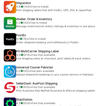
Shipandco
z 5 hvězd
4,8
(143)
•
Free to install
Celkový počet recenzí: 143
Print shipping labels fast with FedEx, UPS, DHL & JapanPost.
4Seller: Order & Inventory
z 5 hvězd
5,0
(43)
•
Free to install
Celkový počet recenzí: 43
Manage multichannel orders, listings & inventory in one place
PostEx
z 5 hvězd
4,1
(16)
•
Free to install
Celkový počet recenzí: 16
Order shipment booking and fulfillments in PostEx
PH MultiCarrier Shipping Label
z 5 hvězd
4,9
(614)
•
Free trial available
Celkový počet recenzí: 614
Live shipping rates at checkout, print labels & track orders.
Universal Courier Pakistan
z 5 hvězd
5,0
(40)
•
Free plan available
Celkový počet recenzí: 40
Upload shipments bookings in any courier service in Pakistan.
SellerDash: AusPost Shipping
z 5 hvězd
4,7
(630)
•
Free trial available
Celkový počet recenzí: 630
Print Australia Post MyPost Business & eParcel shipping labels
ShipStation
z 5 hvězd
4,3
(624)
•
Free trial available
Celkový počet recenzí: 624