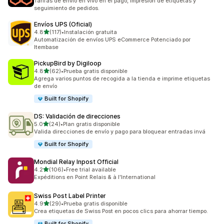
Tarifas de envío en vivo en el pago, impresión de etiquetas y
seguimiento de pedidos.
Envíos UPS (Oficial)
de 5 estrellas
4.8
(117)
•
Instalación gratuita
117 reseñas en total
Automatización de envíos UPS eCommerce Potenciado por
Itembase
PickupBird by Digiloop
de 5 estrellas
4.8
(62)
•
Prueba gratis disponible
62 reseñas en total
Agrega varios puntos de recogida a la tienda e imprime etiquetas
de envío
Built for Shopify
DS: Validación de direcciones
de 5 estrellas
5.0
(24)
•
Plan gratis disponible
24 reseñas en total
Valida direcciones de envío y pago para bloquear entradas invá
Built for Shopify
Mondial Relay Inpost Official
de 5 estrellas
4.2
(106)
•
Free trial available
106 reseñas en total
Expéditions en Point Relais & à l'International
Swiss Post Label Printer
de 5 estrellas
4.9
(29)
•
Prueba gratis disponible
29 reseñas en total
Crea etiquetas de Swiss Post en pocos clics para ahorrar tiempo.
Built for Shopify