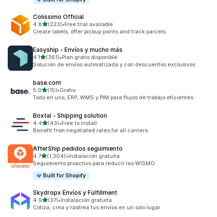
Colissimo Official
de 5 estrellas
4.8
(223)
•
Free trial available
223 reseñas en total
Create labels, offer pickup points and track parcels
Easyship ‑ Envíos y mucho más
de 5 estrellas
4.1
(361)
•
Plan gratis disponible
361 reseñas en total
Solución de envíos autimatizada y con descuentos exclusivos
base.com
de 5 estrellas
5.0
(15)
•
Gratis
15 reseñas en total
Todo en uno, ERP, WMS y PIM para flujos de trabajo eficientes.
Boxtal ‑ Shipping solution
de 5 estrellas
4.4
(43)
•
Free to install
43 reseñas en total
Benefit from negotiated rates for all carriers.
AfterShip pedidos seguimiento
de 5 estrellas
4.7
(1,304)
•
Instalación gratuita
1304 reseñas en total
Seguimiento proactivo para reducir las WISMO
Built for Shopify
Skydropx Envíos y Fulfillment
de 5 estrellas
4.9
(37)
•
Instalación gratuita
37 reseñas en total
Cotiza, crea y rastrea tus envíos en un solo lugar.