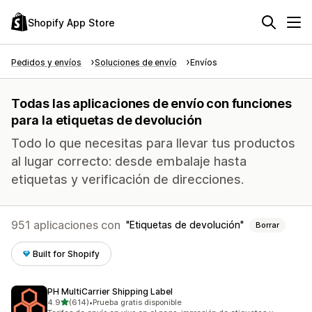
Shopify App Store
Pedidos y envíos
Soluciones de envío
Envíos
Todas las aplicaciones de envío con funciones
para la etiquetas de devolución
Todo lo que necesitas para llevar tus productos
al lugar correcto: desde embalaje hasta
etiquetas y verificación de direcciones.
951 aplicaciones con
Etiquetas de devolución
Borrar
Built for Shopify
PH MultiCarrier Shipping Label
de 5 estrellas
4.9
(614)
•
Prueba gratis disponible
614 reseñas en total