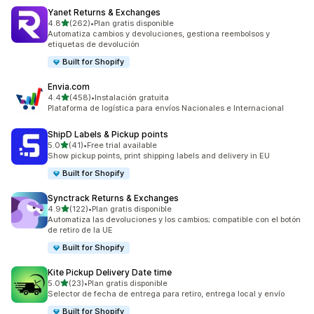
Yanet Returns & Exchanges
de 5 estrellas
4.8
(262)
•
Plan gratis disponible
262 reseñas en total
Automatiza cambios y devoluciones, gestiona reembolsos y
etiquetas de devolución
Built for Shopify
Envia.com
de 5 estrellas
4.4
(458)
•
Instalación gratuita
458 reseñas en total
Plataforma de logística para envíos Nacionales e Internacional
ShipD Labels & Pickup points
de 5 estrellas
5.0
(41)
•
Free trial available
41 reseñas en total
Show pickup points, print shipping labels and delivery in EU
Built for Shopify
Synctrack Returns & Exchanges
de 5 estrellas
4.9
(122)
•
Plan gratis disponible
122 reseñas en total
Automatiza las devoluciones y los cambios; compatible con el botón
de retiro de la UE
Built for Shopify
Kite Pickup Delivery Date time
de 5 estrellas
5.0
(23)
•
Plan gratis disponible
23 reseñas en total
Selector de fecha de entrega para retiro, entrega local y envío
Built for Shopify