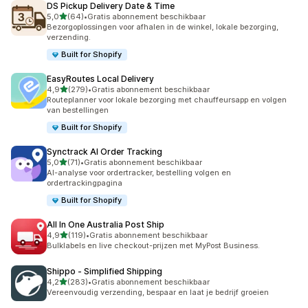
DS Pickup Delivery Date & Time
van 5 sterren
5,0
(64)
•
Gratis abonnement beschikbaar
64 recensies in totaal
Bezorgoplossingen voor afhalen in de winkel, lokale bezorging,
verzending.
Built for Shopify
EasyRoutes Local Delivery
van 5 sterren
4,9
(279)
•
Gratis abonnement beschikbaar
279 recensies in totaal
Routeplanner voor lokale bezorging met chauffeursapp en volgen
van bestellingen
Built for Shopify
Synctrack AI Order Tracking
van 5 sterren
5,0
(71)
•
Gratis abonnement beschikbaar
71 recensies in totaal
AI-analyse voor ordertracker, bestelling volgen en
ordertrackingpagina
Built for Shopify
All In One Australia Post Ship
van 5 sterren
4,9
(119)
•
Gratis abonnement beschikbaar
119 recensies in totaal
Bulklabels en live checkout-prijzen met MyPost Business.
Shippo ‑ Simplified Shipping
van 5 sterren
4,2
(283)
•
Gratis abonnement beschikbaar
283 recensies in totaal
Vereenvoudig verzending, bespaar en laat je bedrijf groeien