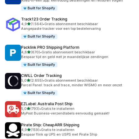
Alles-in-één app: eenvoudig bestellingen en retouren volgen
Built for Shopify
Track123 Order Tracking
van 5 sterren
4,9
(1.564)
•
Gratis abonnement beschikbaar
1564 recensies in totaal
Aangepaste tracker voor een top bestelervaring
Built for Shopify
Packlink PRO Shipping Platform
van 5 sterren
4,8
(870)
•
Gratis abonnement beschikbaar
870 recensies in totaal
Bespaar tijd en geld met je maandelijkse zendingen
Built for Shopify
CWILL Order Tracking
van 5 sterren
5,0
(2.855)
•
Gratis abonnement beschikbaar
2855 recensies in totaal
Parcel Panel: track and trace, minder WISMO en meer omzet
Built for Shopify
EZLabel: Australia Post Ship
van 5 sterren
5,0
(793)
•
Gratis te installeren
793 recensies in totaal
MyPost Business-verzendlabels eenvoudig gemaakt!
Pirate Ship: CheapARR Shipping
van 5 sterren
4,9
(159)
•
Gratis te installeren
159 recensies in totaal
Bespaar flink op UPS en USPS met Pirate Ship