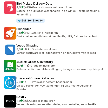
Bird Pickup Delivery Date
van 5 sterren
4,9
(473)
•
Gratis abonnement beschikbaar
473 recensies in totaal
Datum- en tijdkiezer voor ophalen in de winkel, lokale bezorging,
verzending
Built for Shopify
Shipandco
van 5 sterren
4,8
(143)
•
Gratis te installeren
143 recensies in totaal
Druk snel verzendlabels af met FedEx, UPS, DHL en JapanPost.
Veeqo Shipping
van 5 sterren
3,9
(124)
•
Gratis te installeren
124 recensies in totaal
Verzendsoftware met lage tarieven en teruggave van tegoed
4Seller: Order & Inventory
van 5 sterren
5,0
(43)
•
Gratis te installeren
43 recensies in totaal
Beheer multichannel-bestellingen, listings en voorraad op één plek
Universal Courier Pakistan
van 5 sterren
5,0
(40)
•
Gratis abonnement beschikbaar
40 recensies in totaal
Upload boekingen voor zendingen bij elke koeriersdienst in
Pakistan.
PostEx
van 5 sterren
4,1
(16)
•
Gratis te installeren
16 recensies in totaal
Verzendboekingen en afhandeling van bestellingen in PostEx