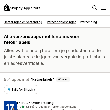
Shopify App Store
Bestellingen en verzending
Verzendoplossingen
Verzending
Alle verzendapps met functies voor
retourlabels
Alles wat je nodig hebt om je producten op de
juiste plaats te krijgen: van verpakking tot labels
en adresverificatie.
951 apps met
Retourlabels
Wissen
Built for Shopify
17TRACK Order Tracking
van 5 sterren
4,9
(3.835)
•
Gratis abonnement beschikbaar
3835 recensies in totaal