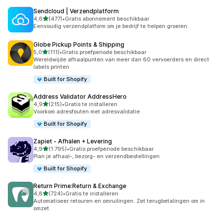
Sendcloud | Verzendplatform
van 5 sterren
4,6
(477)
•
Gratis abonnement beschikbaar
477 recensies in totaal
Eenvoudig verzendplatform om je bedrijf te helpen groeien.
Globe Pickup Points & Shipping
van 5 sterren
5,0
(111)
•
Gratis proefperiode beschikbaar
111 recensies in totaal
Wereldwijde afhaalpunten van meer dan 60 vervoerders en direct
labels printen
Built for Shopify
Address Validator AddressHero
van 5 sterren
4,9
(215)
•
Gratis te installeren
215 recensies in totaal
Voorkom adresfouten met adresvalidatie
Built for Shopify
Zapiet ‑ Afhalen + Levering
van 5 sterren
4,9
(1.795)
•
Gratis proefperiode beschikbaar
1795 recensies in totaal
Plan je afhaal-, bezorg- en verzendbestellingen
Built for Shopify
Return Prime:Return & Exchange
van 5 sterren
4,8
(724)
•
Gratis te installeren
724 recensies in totaal
Automatiseer retouren en omruilingen. Zet terugbetalingen om in
omzet