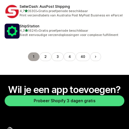
SellerDash: AusPost Shipping
van 5 sterren
4,7
(630)
•
Gratis proefperiode beschikbaar
630 recensies in totaal
Print verzendlabels van Australia Post MyPost Business en eParcel
ShipStation
van 5 sterren
4,3
(624)
•
Gratis proefperiode beschikbaar
624 recensies in totaal
Biedt eenvoudige verzendoplossingen voor complexe fulfillment
1
2
3
4
40
Wil je een app toevoegen?
Probeer Shopify 3 dagen gratis